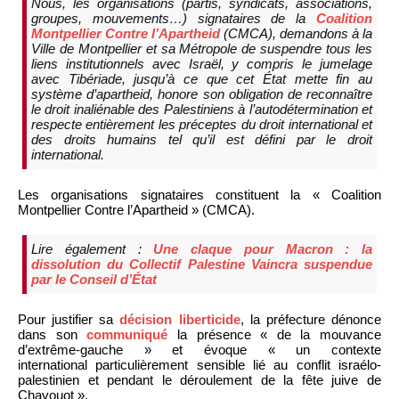
Nous, les organisations (partis, syndicats, associations,
groupes, mouvements…) signataires de la
Coalition
Montpellier Contre l’Apartheid
(CMCA), demandons à la
Ville de Montpellier et sa Métropole de suspendre tous les
liens institutionnels avec Israël, y compris le jumelage
avec Tibériade, jusqu’à ce que cet État mette fin au
système d’apartheid, honore son obligation de reconnaître
le droit inaliénable des Palestiniens à l’autodétermination et
respecte entièrement les préceptes du droit international et
des droits humains tel qu’il est défini par le droit
international.
Les organisations signataires constituent la « Coalition
Montpellier Contre l’Apartheid » (CMCA).
Lire également :
Une claque pour Macron : la
dissolution du Collectif Palestine Vaincra suspendue
par le Conseil d’État
Pour justifier sa
décision liberticide
, la préfecture dénonce
dans son
communiqué
la présence « de la mouvance
d’extrême-gauche » et évoque « un contexte
international particulièrement sensible lié au conflit israélo-
palestinien et pendant le déroulement de la fête juive de
Chavouot ».