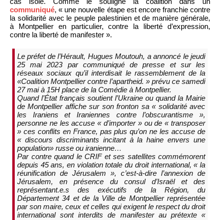
cas isolé. Comme le souligne la coalition dans un
communiqué
, « une nouvelle étape est encore franchie contre
la solidarité avec le peuple palestinien et de manière générale,
à Montpellier en particulier, contre la liberté d’expression,
contre la liberté de manifester ».
Le préfet de l’Hérault, Hugues Moutouh, a annoncé le jeudi
25 mai 2023 par communiqué de presse et sur les
réseaux sociaux qu’il interdisait le rassemblement de la
«Coalition Montpellier contre l’apartheid. » prévu ce samedi
27 mai à 15H place de la Comédie à Montpellier.
Quand l’État français soutient l’Ukraine ou quand la Mairie
de Montpellier affiche sur son fronton sa « solidarité avec
les Iraniens et Iraniennes contre l’obscurantisme »,
personne ne les accuse « d’importer » ou de « transposer
» ces conflits en France, pas plus qu’on ne les accuse de
« discours discriminants incitant à la haine envers une
population» russe ou iranienne…
Par contre quand le CRIF et ses satellites commémorent
depuis 45 ans, en violation totale du droit international, « la
réunification de Jérusalem », c’est-à-dire l’annexion de
Jérusalem, en présence du consul d’Israël et des
représentant.e.s des exécutifs de la Région, du
Département 34 et de la Ville de Montpellier représentée
par son maire, ceux et celles qui exigent le respect du droit
international sont interdits de manifester au prétexte «