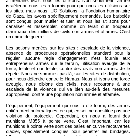
alimentaire. Mais nous les utilisons. Non seulement l’armée
israélienne nous les a fournis pour que nous les utilisions sur
les sites, mais nous, UG Solutions, la Fondation humanitaire
de Gaza, les avons spécifiquement demandés. Les barbelés
sont conçus pour mutiler et tuer, et nous les utilisons pour
canaliser et rassembler, comme on ferait d’un troupeau
d’animaux, des milliers de civils non armés et affamés. C’est
un crime de guerre.
Les actions menées sur les sites : escalade de la violence,
absence de procédures opérationnelles standard pour la
réguler, aucune règle d’engagement n’est fournie aux
entrepreneurs armés sur le terrain, utilisation aveugle de la
force, létale et non létale, contre des civils non armés. Je le
répète. Nous ne sommes pas là, sur les sites de distribution,
pour nous défendre contre le Hamas. Nous utilisons une force
aveugle, nous ciblons des civils, nous recourons à une
escalade de la violence qui va bien au-delà des mesures
appropriées, contre une population non armée et affamée.
L’équipement, l’équipement qui nous a été fourni, des armes
entièrement automatiques, ce qui, en soi, ne constitue pas une
violation du protocole. Cependant, on nous a fourni des
munitions M855 à pointe verte. C’est important, car les
munitions à pointe verte sont des balles en cuivre recouvertes
d’acier, spécialement conçues pour pénétrer les blindages.