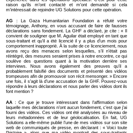
raison qu’ils m’ont contacté et m’ont demandé si cela
m’intéressait de rejoindre UG Solutions pour cette opération.
AG
: La Gaza Humanitarian Foundation a réfuté votre
témoignage, Anthony, en vous accusant de faire de fausses
déclarations sans fondement. La GHF a déclaré, je cite : « Il
convient de souligner que M. Aguilar était employé en tant que
sous-traitant et qu’il a été licencié il y a plus d’un mois pour
comportement inapproprié. À la suite de ce licenciement, nous
avons reçu des menaces selon lesquelles, s’il n’était pas
réintégré, des mesures seraient prises à notre encontre, ce qui
soulève des questions quant à la motivation derrière ses
interviews. Nous avons également des preuves qu’il a
probablement falsifié des documents et présenté des vidéos
trompeuses afin de promouvoir son récit mensonger. » Encore
une fois, il s’agit là d’une accusation de la GHF. Pouvez-vous
répondre à leurs déclarations et nous parler des vidéos dont ils
font mention ?
AA
: Ce que je trouve intéressant dans l’affirmation selon
laquelle mes déclarations n’ont aucun fondement, c’est que j’ai
fourni des vidéos. Ces vidéos ont été analysées au niveau de
leurs métadonnées et de leur géolocalisation. En fait, UG
Solutions a elle-même publié l’une de mes vidéos sur son site
web de communiqués de presse, en déclarant : « Voici toute
l’histoire », alors que ma vidéo montrait des sous-traitants