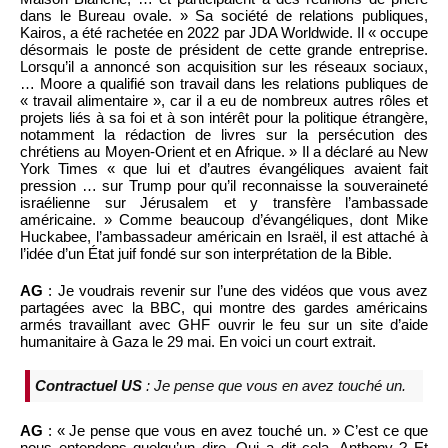
dans le Bureau ovale. » Sa société de relations publiques,
Kairos, a été rachetée en 2022 par JDA Worldwide. Il « occupe
désormais le poste de président de cette grande entreprise.
Lorsqu’il a annoncé son acquisition sur les réseaux sociaux,
… Moore a qualifié son travail dans les relations publiques de
« travail alimentaire », car il a eu de nombreux autres rôles et
projets liés à sa foi et à son intérêt pour la politique étrangère,
notamment la rédaction de livres sur la persécution des
chrétiens au Moyen-Orient et en Afrique. » Il a déclaré au New
York Times « que lui et d’autres évangéliques avaient fait
pression … sur Trump pour qu’il reconnaisse la souveraineté
israélienne sur Jérusalem et y transfère l’ambassade
américaine. » Comme beaucoup d’évangéliques, dont Mike
Huckabee, l’ambassadeur américain en Israël, il est attaché à
l’idée d’un État juif fondé sur son interprétation de la Bible.
AG
: Je voudrais revenir sur l’une des vidéos que vous avez
partagées avec la BBC, qui montre des gardes américains
armés travaillant avec GHF ouvrir le feu sur un site d’aide
humanitaire à Gaza le 29 mai. En voici un court extrait.
Contractuel US
: Je pense que vous en avez touché un.
AG
: « Je pense que vous en avez touché un. » C’est ce que
nous entendons quelqu’un dire. Qui a dit cela, Anthony ? Et