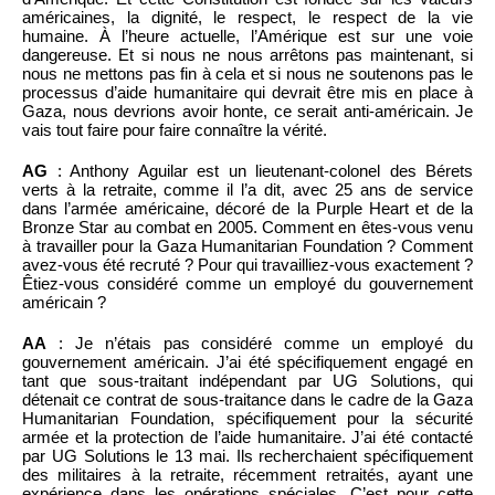
américaines, la dignité, le respect, le respect de la vie
humaine. À l’heure actuelle, l’Amérique est sur une voie
dangereuse. Et si nous ne nous arrêtons pas maintenant, si
nous ne mettons pas fin à cela et si nous ne soutenons pas le
processus d’aide humanitaire qui devrait être mis en place à
Gaza, nous devrions avoir honte, ce serait anti-américain. Je
vais tout faire pour faire connaître la vérité.
AG
: Anthony Aguilar est un lieutenant-colonel des Bérets
verts à la retraite, comme il l’a dit, avec 25 ans de service
dans l’armée américaine, décoré de la Purple Heart et de la
Bronze Star au combat en 2005. Comment en êtes-vous venu
à travailler pour la Gaza Humanitarian Foundation ? Comment
avez-vous été recruté ? Pour qui travailliez-vous exactement ?
Êtiez-vous considéré comme un employé du gouvernement
américain ?
AA
: Je n’étais pas considéré comme un employé du
gouvernement américain. J’ai été spécifiquement engagé en
tant que sous-traitant indépendant par UG Solutions, qui
détenait ce contrat de sous-traitance dans le cadre de la Gaza
Humanitarian Foundation, spécifiquement pour la sécurité
armée et la protection de l’aide humanitaire. J’ai été contacté
par UG Solutions le 13 mai. Ils recherchaient spécifiquement
des militaires à la retraite, récemment retraités, ayant une
expérience dans les opérations spéciales. C’est pour cette