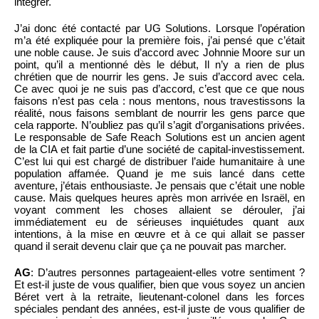
intégrer.
J’ai donc été contacté par UG Solutions. Lorsque l’opération
m’a été expliquée pour la première fois, j’ai pensé que c’était
une noble cause. Je suis d’accord avec Johnnie Moore sur un
point, qu’il a mentionné dès le début, Il n’y a rien de plus
chrétien que de nourrir les gens. Je suis d’accord avec cela.
Ce avec quoi je ne suis pas d’accord, c’est que ce que nous
faisons n’est pas cela : nous mentons, nous travestissons la
réalité, nous faisons semblant de nourrir les gens parce que
cela rapporte. N’oubliez pas qu’il s’agit d’organisations privées.
Le responsable de Safe Reach Solutions est un ancien agent
de la CIA et fait partie d’une société de capital-investissement.
C’est lui qui est chargé de distribuer l’aide humanitaire à une
population affamée. Quand je me suis lancé dans cette
aventure, j’étais enthousiaste. Je pensais que c’était une noble
cause. Mais quelques heures après mon arrivée en Israël, en
voyant comment les choses allaient se dérouler, j’ai
immédiatement eu de sérieuses inquiétudes quant aux
intentions, à la mise en œuvre et à ce qui allait se passer
quand il serait devenu clair que ça ne pouvait pas marcher.
AG
: D’autres personnes partageaient-elles votre sentiment ?
Et est-il juste de vous qualifier, bien que vous soyez un ancien
Béret vert à la retraite, lieutenant-colonel dans les forces
spéciales pendant des années, est-il juste de vous qualifier de