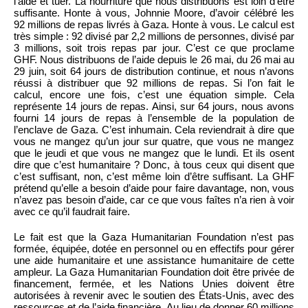
l’aide et tuer. La nourriture que nous distribuons est loin d’être
suffisante. Honte à vous, Johnnie Moore, d’avoir célébré les
92 millions de repas livrés à Gaza. Honte à vous. Le calcul est
très simple : 92 divisé par 2,2 millions de personnes, divisé par
3 millions, soit trois repas par jour. C’est ce que proclame
GHF. Nous distribuons de l’aide depuis le 26 mai, du 26 mai au
29 juin, soit 64 jours de distribution continue, et nous n’avons
réussi à distribuer que 92 millions de repas. Si l’on fait le
calcul, encore une fois, c’est une équation simple. Cela
représente 14 jours de repas. Ainsi, sur 64 jours, nous avons
fourni 14 jours de repas à l’ensemble de la population de
l’enclave de Gaza. C’est inhumain. Cela reviendrait à dire que
vous ne mangez qu’un jour sur quatre, que vous ne mangez
que le jeudi et que vous ne mangez que le lundi. Et ils osent
dire que c’est humanitaire ? Donc, à tous ceux qui disent que
c’est suffisant, non, c’est même loin d’être suffisant. La GHF
prétend qu’elle a besoin d’aide pour faire davantage, non, vous
n’avez pas besoin d’aide, car ce que vous faîtes n’a rien à voir
avec ce qu’il faudrait faire.
Le fait est que la Gaza Humanitarian Foundation n’est pas
formée, équipée, dotée en personnel ou en effectifs pour gérer
une aide humanitaire et une assistance humanitaire de cette
ampleur. La Gaza Humanitarian Foundation doit être privée de
financement, fermée, et les Nations Unies doivent être
autorisées à revenir avec le soutien des États-Unis, avec des
ressources et de l’aide financière. Au lieu de donner 60 millions