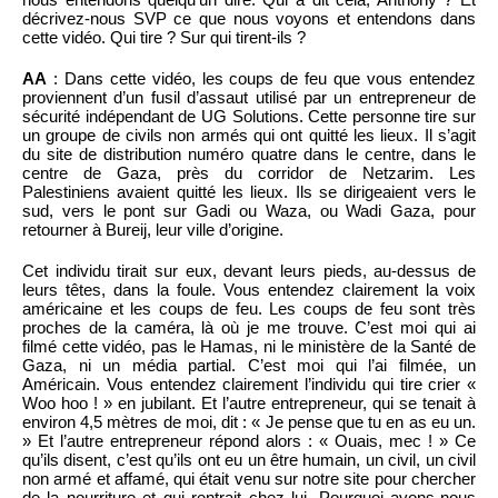
décrivez-nous SVP ce que nous voyons et entendons dans
cette vidéo. Qui tire ? Sur qui tirent-ils ?
AA
: Dans cette vidéo, les coups de feu que vous entendez
proviennent d’un fusil d’assaut utilisé par un entrepreneur de
sécurité indépendant de UG Solutions. Cette personne tire sur
un groupe de civils non armés qui ont quitté les lieux. Il s’agit
du site de distribution numéro quatre dans le centre, dans le
centre de Gaza, près du corridor de Netzarim. Les
Palestiniens avaient quitté les lieux. Ils se dirigeaient vers le
sud, vers le pont sur Gadi ou Waza, ou Wadi Gaza, pour
retourner à Bureij, leur ville d’origine.
Cet individu tirait sur eux, devant leurs pieds, au-dessus de
leurs têtes, dans la foule. Vous entendez clairement la voix
américaine et les coups de feu. Les coups de feu sont très
proches de la caméra, là où je me trouve. C’est moi qui ai
filmé cette vidéo, pas le Hamas, ni le ministère de la Santé de
Gaza, ni un média partial. C’est moi qui l’ai filmée, un
Américain. Vous entendez clairement l’individu qui tire crier «
Woo hoo ! » en jubilant. Et l’autre entrepreneur, qui se tenait à
environ 4,5 mètres de moi, dit : « Je pense que tu en as eu un.
» Et l’autre entrepreneur répond alors : « Ouais, mec ! » Ce
qu’ils disent, c’est qu’ils ont eu un être humain, un civil, un civil
non armé et affamé, qui était venu sur notre site pour chercher
de la nourriture et qui rentrait chez lui. Pourquoi avons-nous