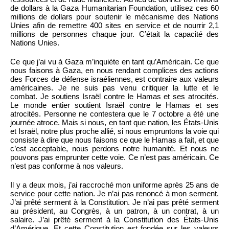
de dollars à la Gaza Humanitarian Foundation, utilisez ces 60
millions de dollars pour soutenir le mécanisme des Nations
Unies afin de remettre 400 sites en service et de nourrir 2,1
millions de personnes chaque jour. C’était la capacité des
Nations Unies.
Ce que j’ai vu à Gaza m’inquiète en tant qu’Américain. Ce que
nous faisons à Gaza, en nous rendant complices des actions
des Forces de défense israéliennes, est contraire aux valeurs
américaines. Je ne suis pas venu critiquer la lutte et le
combat. Je soutiens Israël contre le Hamas et ses atrocités.
Le monde entier soutient Israël contre le Hamas et ses
atrocités. Personne ne contestera que le 7 octobre a été une
journée atroce. Mais si nous, en tant que nation, les États-Unis
et Israël, notre plus proche allié, si nous empruntons la voie qui
consiste à dire que nous faisons ce que le Hamas a fait, et que
c’est acceptable, nous perdons notre humanité. Et nous ne
pouvons pas emprunter cette voie. Ce n’est pas américain. Ce
n’est pas conforme à nos valeurs.
Il y a deux mois, j’ai raccroché mon uniforme après 25 ans de
service pour cette nation. Je n’ai pas renoncé à mon serment.
J’ai prêté serment à la Constitution. Je n’ai pas prêté serment
au président, au Congrès, à un patron, à un contrat, à un
salaire. J’ai prêté serment à la Constitution des États-Unis
d’Amérique. Et cette Constitution est fondée sur les valeurs