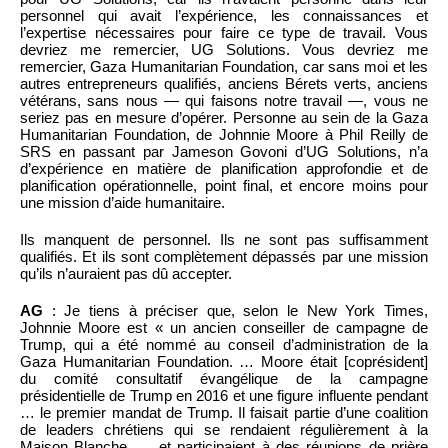
personnel qui avait l’expérience, les connaissances et
l’expertise nécessaires pour faire ce type de travail. Vous
devriez me remercier, UG Solutions. Vous devriez me
remercier, Gaza Humanitarian Foundation, car sans moi et les
autres entrepreneurs qualifiés, anciens Bérets verts, anciens
vétérans, sans nous — qui faisons notre travail —, vous ne
seriez pas en mesure d’opérer. Personne au sein de la Gaza
Humanitarian Foundation, de Johnnie Moore à Phil Reilly de
SRS en passant par Jameson Govoni d’UG Solutions, n’a
d’expérience en matière de planification approfondie et de
planification opérationnelle, point final, et encore moins pour
une mission d’aide humanitaire.
Ils manquent de personnel. Ils ne sont pas suffisamment
qualifiés. Et ils sont complètement dépassés par une mission
qu’ils n’auraient pas dû accepter.
AG
: Je tiens à préciser que, selon le New York Times,
Johnnie Moore est « un ancien conseiller de campagne de
Trump, qui a été nommé au conseil d’administration de la
Gaza Humanitarian Foundation. … Moore était [coprésident]
du comité consultatif évangélique de la campagne
présidentielle de Trump en 2016 et une figure influente pendant
… le premier mandat de Trump. Il faisait partie d’une coalition
de leaders chrétiens qui se rendaient régulièrement à la
Maison Blanche, … et participaient à des réunions de prière