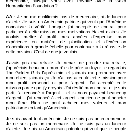
mercenaire, puisque vous avez travaillé avec la Gaza
Humanitarian Foundation ?
AA
: Je ne me qualifierais pas de mercenaire, ni de lanceur
d’alerte. Je suis un Américain patriote qui veut que l’Amérique
connaisse la vérité. Lorsque j’ai accepté ce contrat pour
participer à cette mission, mes motivations étaient claires. Je
voulais mettre à profit mes années d’expertise, mon
expérience en matière de planification et d’exécution
d’opérations à grande échelle pour contribuer à la réussite de
cette mission. C’est ce que je voulais.
J’avais pris ma retraite. Je venais de prendre ma retraite,
j’appréciais beaucoup mon rôle de père au foyer, je regardais
The Golden Girls l’après-midi et j’aimais me promener avec
mon chien, j’aimais ça. Je n’ai pas accepté cette mission pour
mon profit personnel ni pour l’argent. J’ai accepté cette
mission parce que j’y croyais. J’ai résilié mon contrat et je suis
parti, j’ai renoncé à l’argent – et ils nous payaient beaucoup
d’argent – j’ai renoncé à cet argent, car rien ne peut acheter
mon âme. Rien ne peut acheter mes valeurs et mon
patriotisme en tant qu’Américain.
Je suis avant tout américain. Je ne suis pas un entrepreneur.
Je ne suis pas un mercenaire. Je ne suis pas un lanceur
d’alerte. Je suis un Américain patriote qui veut que le peuple