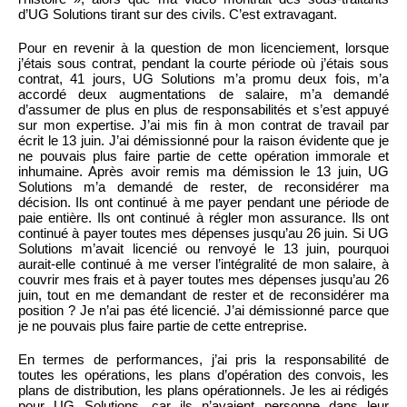
d’UG Solutions tirant sur des civils. C’est extravagant.
Pour en revenir à la question de mon licenciement, lorsque
j’étais sous contrat, pendant la courte période où j’étais sous
contrat, 41 jours, UG Solutions m’a promu deux fois, m’a
accordé deux augmentations de salaire, m’a demandé
d’assumer de plus en plus de responsabilités et s’est appuyé
sur mon expertise. J’ai mis fin à mon contrat de travail par
écrit le 13 juin. J’ai démissionné pour la raison évidente que je
ne pouvais plus faire partie de cette opération immorale et
inhumaine. Après avoir remis ma démission le 13 juin, UG
Solutions m’a demandé de rester, de reconsidérer ma
décision. Ils ont continué à me payer pendant une période de
paie entière. Ils ont continué à régler mon assurance. Ils ont
continué à payer toutes mes dépenses jusqu’au 26 juin. Si UG
Solutions m’avait licencié ou renvoyé le 13 juin, pourquoi
aurait-elle continué à me verser l’intégralité de mon salaire, à
couvrir mes frais et à payer toutes mes dépenses jusqu’au 26
juin, tout en me demandant de rester et de reconsidérer ma
position ? Je n’ai pas été licencié. J’ai démissionné parce que
je ne pouvais plus faire partie de cette entreprise.
En termes de performances, j’ai pris la responsabilité de
toutes les opérations, les plans d’opération des convois, les
plans de distribution, les plans opérationnels. Je les ai rédigés
pour UG Solutions, car ils n’avaient personne dans leur