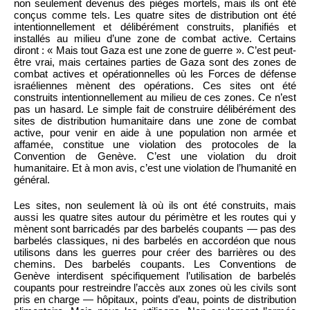
non seulement devenus des pièges mortels, mais ils ont été
conçus comme tels. Les quatre sites de distribution ont été
intentionnellement et délibérément construits, planifiés et
installés au milieu d’une zone de combat active. Certains
diront : « Mais tout Gaza est une zone de guerre ». C’est peut-
être vrai, mais certaines parties de Gaza sont des zones de
combat actives et opérationnelles où les Forces de défense
israéliennes mènent des opérations. Ces sites ont été
construits intentionnellement au milieu de ces zones. Ce n’est
pas un hasard. Le simple fait de construire délibérément des
sites de distribution humanitaire dans une zone de combat
active, pour venir en aide à une population non armée et
affamée, constitue une violation des protocoles de la
Convention de Genève. C’est une violation du droit
humanitaire. Et à mon avis, c’est une violation de l’humanité en
général.
Les sites, non seulement là où ils ont été construits, mais
aussi les quatre sites autour du périmètre et les routes qui y
mènent sont barricadés par des barbelés coupants — pas des
barbelés classiques, ni des barbelés en accordéon que nous
utilisons dans les guerres pour créer des barrières ou des
chemins. Des barbelés coupants. Les Conventions de
Genève interdisent spécifiquement l’utilisation de barbelés
coupants pour restreindre l’accès aux zones où les civils sont
pris en charge — hôpitaux, points d’eau, points de distribution