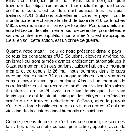
Elles sont conçues pour tuer. Elles sont conçues pour
traverser des objets renforcés et tuer quelqu’un qui se trouve
de l’autre côté. C’est ce dont sont équipés tous les sous-
traitants d’UG Solutions actuellement dans le pays. Tout le
monde porte une charge standard de base de 210 cartouches
M855, des munitions militaires perforantes. Pourquoi quelqu’un
aurait-il besoin de cela, même pour se défendre, pour défendre
sa vie, contre une population non armée ? C’est inapproprié.
Cela, en soi, cette action, est un crime de guerre.
Quant à notre statut – celui de notre présence dans le pays –
de tous les contractants d’UG Solutions, citoyens américains,
en Israël, qui sont armés d’armes entièrement automatiques à
Gaza au moment où nous parlons, aujourd’hui, en ce moment
même, et ce depuis le 26 mai, nous sommes dans le pays
avec un visa d’entrée B2 en tant que touristes. Nous sommes
dans le pays en tant que touristes. Ainsi, si un membre de
notre famille voulait se rendre en Israël pour visiter Jérusalem,
il entrerait en Israël avec un visa touristique. Le visa
touristique, c’est le statut juridique des citoyens américains
armés qui se trouvent actuellement à Gaza, avec le pouvoir
d’utiliser la force hostile contre des civils non armés. C’est une
violation du droit international humanitaire, point final.
Ce que je viens de décrire n’est pas une opinion, ce sont des
faits. Les sites ont été conçus pour attirer, appâter avec de