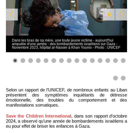
Dans les bras de sa mère, une toute jeune victime - aujourd'hui
amputée d'une jambe - des bombardements israéliens sur Gaza -
Novembre 2023, hôpital al-Nasser à Khan Younis - Photo : UNICEF
0
1
2
3
4
5
6
Selon un rapport de l’UNICEF, de nombreux enfants au Liban
présentent des symptômes inquiétants de détresse
émotionnelle, des troubles du comportement et des
manifestations somatiques.
Save the Children International
, dans son rapport d’octobre
2024, a observé qu’une année de bombardements israéliens a
eu pour effet de briser les enfances à Gaza.