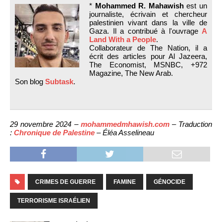
*
Mohammed R. Mahawish
est un
journaliste, écrivain et chercheur
palestinien vivant dans la ville de
Gaza. Il a contribué à l'ouvrage
A
Land With a People
.
Collaborateur de The Nation, il a
écrit des articles pour Al Jazeera,
The Economist, MSNBC, +972
Magazine, The New Arab.
Son blog
Subtask
.
29 novembre 2024 –
mohammedmhawish.com
– Traduction
:
Chronique de Palestine
– Éléa Asselineau
CRIMES DE GUERRE
FAMINE
GÉNOCIDE
TERRORISME ISRAÉLIEN