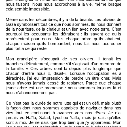
nous faisons. Nous nous accrochons à la vie, même lorsque
cela semble impossible.
Même dans les décombres, il y a de la beauté. Les oliviers de
Gaza symbolisent tout ce que nous sommes. Ils nous donnent
de la nourriture, de la chaleur et un lien avec notre terre. C’est
pourquoi les occupants les détruisent : ils savent ce qu’ils
représentent pour nous. Mais chaque arbre qu’ils abattent,
chaque maison qu’ils bombardent, nous fait nous accrocher
plus fort à ce qui reste.
Mon grand-père s’occupait de ses oliviers. Il tenait les
branches délicatement, comme s’il s’agissait d’un membre de
la famille. « Ces arbres sont là depuis plus longtemps que
chacun d’entre nous », disait-il. Lorsque l’occupation les a
déracinés, j’ai eu l’impression de perdre un être cher. Mais
nous n’avons jamais cessé de replanter. Parce que chaque
jeune arbre est une promesse : nous sommes toujours là et
nous n’abandonnerons pas.
Ce n’est pas la durée de notre lutte qui est un défi, mais plutôt
la façon dont nous sommes capables de naviguer dans nos
vies tout en continuant à avancer vers nos rêves. Je n’ai
jamais vu Haïfa, Safad, Lydd ou Yaffa, mais je sais qu’elles
sont à moi. Je ne sais que trop bien que j’y appartiens. Mon