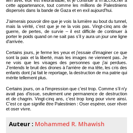
lien avec eux est inébranlable, et je continue à m’accrocher à
cette appartenance, tout comme les millions de Palestiniens
dispersés dans la bande de Gaza et en exil aujourd’hui.
J’aimerais pouvoir dire que je vois la lumière au bout du tunnel,
mais la vérité, c’est que je ne la vois pas. Vingt-cinq ans de
guerre, de pertes, de survie – il est difficile de continuer à
porter le poids quand on ne sait pas s’il y aura un jour une ligne
d’arrivée.
Certains jours, je ferme les yeux et j’essaie d’imaginer ce que
sont la paix et la liberté, mais les images ne viennent pas. Je
ne vois que les visages des personnes que j’ai perdues.
J’entends le bruit des drones à l’arrière de ma tête, les cris des
enfants dont j’ai fait le reportage, la destruction de ma patrie qui
mérite tellement plus.
Certains jours, on a l’impression que c’est trop. Comme s’il n’y
avait pas d’issue, seulement une permanence de destruction
et de chagrin. Vingt-cinq ans, c’est trop long pour vivre ainsi.
C’est ce que signifie être Palestinien : Oser espérer, oser rêver
et oser vivre.
Auteur :
Mohammed R. Mhawish