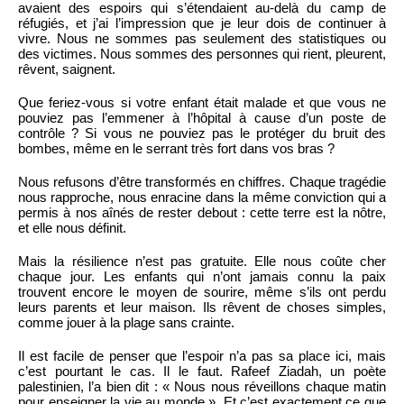
avaient des espoirs qui s’étendaient au-delà du camp de
réfugiés, et j’ai l’impression que je leur dois de continuer à
vivre. Nous ne sommes pas seulement des statistiques ou
des victimes. Nous sommes des personnes qui rient, pleurent,
rêvent, saignent.
Que feriez-vous si votre enfant était malade et que vous ne
pouviez pas l’emmener à l’hôpital à cause d’un poste de
contrôle ? Si vous ne pouviez pas le protéger du bruit des
bombes, même en le serrant très fort dans vos bras ?
Nous refusons d’être transformés en chiffres. Chaque tragédie
nous rapproche, nous enracine dans la même conviction qui a
permis à nos aînés de rester debout : cette terre est la nôtre,
et elle nous définit.
Mais la résilience n’est pas gratuite. Elle nous coûte cher
chaque jour. Les enfants qui n’ont jamais connu la paix
trouvent encore le moyen de sourire, même s’ils ont perdu
leurs parents et leur maison. Ils rêvent de choses simples,
comme jouer à la plage sans crainte.
Il est facile de penser que l’espoir n’a pas sa place ici, mais
c’est pourtant le cas. Il le faut. Rafeef Ziadah, un poète
palestinien, l’a bien dit : « Nous nous réveillons chaque matin
pour enseigner la vie au monde ». Et c’est exactement ce que