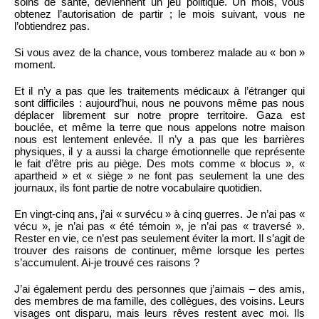
soins de santé, deviennent un jeu politique. Un mois, vous
obtenez l’autorisation de partir ; le mois suivant, vous ne
l’obtiendrez pas.
Si vous avez de la chance, vous tomberez malade au « bon »
moment.
Et il n’y a pas que les traitements médicaux à l’étranger qui
sont difficiles : aujourd’hui, nous ne pouvons même pas nous
déplacer librement sur notre propre territoire. Gaza est
bouclée, et même la terre que nous appelons notre maison
nous est lentement enlevée. Il n’y a pas que les barrières
physiques, il y a aussi la charge émotionnelle que représente
le fait d’être pris au piège. Des mots comme « blocus », «
apartheid » et « siège » ne font pas seulement la une des
journaux, ils font partie de notre vocabulaire quotidien.
En vingt-cinq ans, j’ai « survécu » à cinq guerres. Je n’ai pas «
vécu », je n’ai pas « été témoin », je n’ai pas « traversé ».
Rester en vie, ce n’est pas seulement éviter la mort. Il s’agit de
trouver des raisons de continuer, même lorsque les pertes
s’accumulent. Ai-je trouvé ces raisons ?
J’ai également perdu des personnes que j’aimais – des amis,
des membres de ma famille, des collègues, des voisins. Leurs
visages ont disparu, mais leurs rêves restent avec moi. Ils