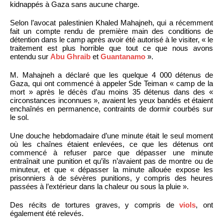
kidnappés à Gaza sans aucune charge.
Selon l’avocat palestinien Khaled Mahajneh, qui a récemment
fait un compte rendu de première main des conditions de
détention dans le camp après avoir été autorisé à le visiter, « le
traitement est plus horrible que tout ce que nous avons
entendu sur
Abu Ghraib
et
Guantanamo
».
M. Mahajneh a déclaré que les quelque 4 000 détenus de
Gaza, qui ont commencé à appeler Sde Teiman « camp de la
mort » après le décès d’au moins 35 détenus dans des «
circonstances inconnues », avaient les yeux bandés et étaient
enchaînés en permanence, contraints de dormir courbés sur
le sol.
Une douche hebdomadaire d’une minute était le seul moment
où les chaînes étaient enlevées, ce que les détenus ont
commencé à refuser parce que dépasser une minute
entraînait une punition et qu’ils n’avaient pas de montre ou de
minuteur, et que « dépasser la minute allouée expose les
prisonniers à de sévères punitions, y compris des heures
passées à l’extérieur dans la chaleur ou sous la pluie ».
Des récits de tortures graves, y compris de
viols
, ont
également été relevés.