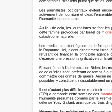
compatriotes israéliens plutôt que de les laiss
Les journalistes occidentaux évitent encor
activement de nourriture et d’eau l’ensemble
l’humanité incontestable.
Au lieu de cela, les journalistes se font les
cette famine provoquée par Israël de «
cri
catastrophe naturelle.
Les médias occultent également le fait que l
le Royaume-Uni, aident directement Israël 
refusant de financer la principale agence 
d’exercer une pression significative sur Israë
Faisant écho à l’administration Biden, les mé
de ce qu’elles sont, préférant de temps à aut
commettre des crimes de guerre. Aucun ne so
possibles » constituent indiscutablement un 
Il est d’autant plus difficile de maintenir ce
(CPI) a demandé cette semaine des
mandat
l’humanité présumés commis par le Premier 
défense Yoav Gallant, ainsi que par trois di
Néanmoins, les médias ont mis l’accent sur l’