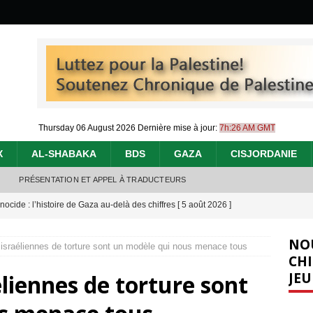
Thursday 06 August 2026
Dernière mise à jour:
7h:26 AM GMT
X
AL-SHABAKA
BDS
GAZA
CISJORDANIE
PRÉSENTATION ET APPEL À TRADUCTEURS
nocide : l’histoire de Gaza au-delà des chiffres
[ 5 août 2026 ]
effacent les preuves du génocide à Gaza
[ 4 août 2026 ]
NO
israéliennes de torture sont un modèle qui nous menace tous
 annonce un « accord de paix » à Gaza, les Israéliens multiplie les
CHI
JEU
liennes de torture sont
2026 ]
e servent de la Cisjordanie comme d’une poubelle pour leurs déchets