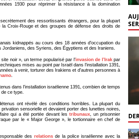
 années 1930 pour réprimer la résistance à la domination
AUJ
secrètement des ressortissants étrangers, pour la plupart
SER
 de la Croix-Rouge et des groupes de défense des droits de
ibanais kidnappés au cours des 18 années d’occupation du
es Jordaniens, des Syriens, des Égyptiens et des Iraniens.
ite noir », un terme popularisé par l’
invasion de l’Irak
par
echniques mises au point par Israël dans l’installation 1391,
 années à venir, torturer des Irakiens et d’autres personnes à
namo
.
enus dans l’installation israélienne 1391, combien de temps
s de ce type.
tenus ont révélé des conditions horribles. La plupart du
privation sensorielle et devaient porter des lunettes noires,
ffaire qui a été portée devant les
tribunaux
, un prisonnier
DER
raque par le « Major George », le tortionnaire en chef de
 responsable des
relations
de la police israélienne avec la