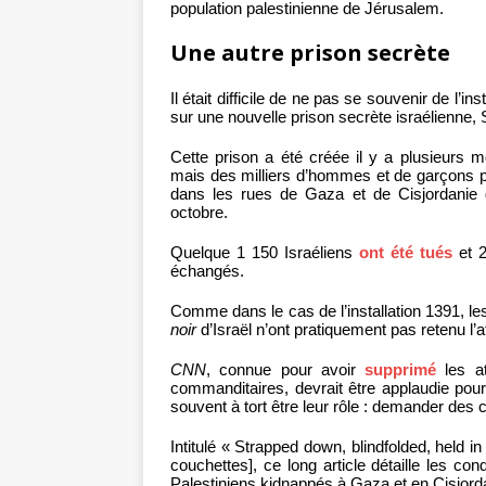
population palestinienne de Jérusalem.
Une autre prison secrète
Il était difficile de ne pas se souvenir de l’i
sur une nouvelle prison secrète israélienne,
Cette prison a été créée il y a plusieurs 
mais des milliers d’hommes et de garçons pa
dans les rues de Gaza et de Cisjordanie 
octobre.
Quelque 1 150 Israéliens
ont été tués
et 2
échangés.
Comme dans le cas de l’installation 1391, l
noir
d’Israël n’ont pratiquement pas retenu l’
CNN
, connue pour avoir
supprimé
les at
commanditaires, devrait être applaudie pour
souvent à tort être leur rôle : demander des
Intitulé « Strapped down, blindfolded, held 
couchettes], ce long article détaille les co
Palestiniens kidnappés à Gaza et en Cisjord