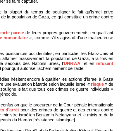
er se faire capturer.
e la plupart du temps de souligner le fait qu’Israël prive
 de la population de Gaza, ce qui constitue un crime contre
porte-parole
de leurs propres gouvernements en qualifiant
se humanitaire
», comme s’il s’agissait d’une malheureuse
es puissances occidentales, en particulier les États-Unis et
à affamer massivement la population de Gaza, à la fois en
de secours des Nations unies, l’
UNRWA
, et en
refusant
l pour qu’il autorise l’acheminement de l’aide.
dias hésitent encore à qualifier les actions d’Israël à Gaza
re une évaluation bâtarde selon laquelle Israël «
risque
» de
uligne le fait que tous ces crimes de guerre individuels «
génocide.
tte confusion que le procureur de la Cour pénale internationale
s d’arrêt
pour des crimes de guerre et des crimes contre
ministre israélien Benjamin Netanyahu et le ministre de la
rigeants du Hamas [résistance islamique].
indignation d’Israël et de l’administration Biden à l’égard de