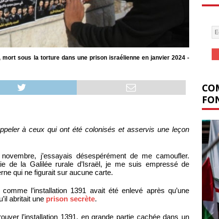
ort sous la torture dans une prison israélienne en janvier 2024 -
COM
FON
rappeler à ceux qui ont été colonisés et asservis une leçon
 novembre, j’essayais désespérément de me camoufler.
ie de la Galilée rurale d’Israël, je me suis empressé de
ne qui ne figurait sur aucune carte.
e comme l’installation 1391 avait été enlevé après qu’une
’il abritait une
prison secrète
.
trouver l’installation 1391, en grande partie cachée dans un