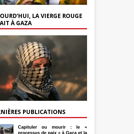
OURD’HUI, LA VIERGE ROUGE
AIT À GAZA
NIÈRES PUBLICATIONS
Capituler ou mourir : le «
processus de paix » à Gaza et la