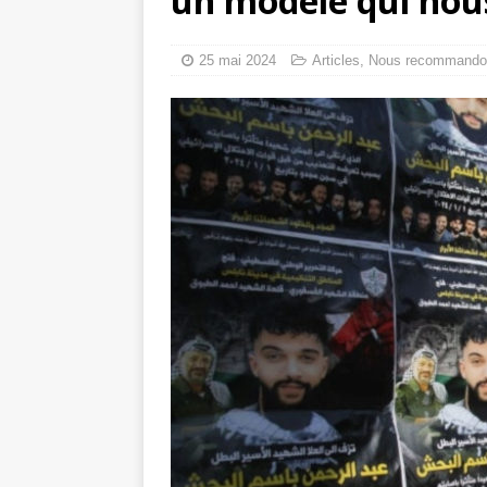
un modèle qui nou
toxiques
[ 3 aoû
Capituler ou mo
25 mai 2024
Articles
,
Nous recommando
6 août 2026 ]