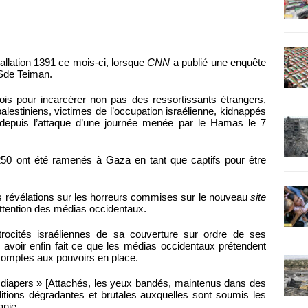
nstallation 1391 ce mois-ci, lorsque
CNN
a publié une enquête
 Sde Teiman.
mois pour incarcérer non pas des ressortissants étrangers,
lestiniens, victimes de l’occupation israélienne, kidnappés
depuis l’attaque d’une journée menée par le Hamas le 7
50 ont été ramenés à Gaza en tant que captifs pour être
es révélations sur les horreurs commises sur le nouveau
site
attention des médias occidentaux.
rocités israéliennes de sa couverture sur ordre de ses
 avoir enfin fait ce que les médias occidentaux prétendent
 comptes aux pouvoirs en place.
in diapers » [Attachés, les yeux bandés, maintenus dans des
nditions dégradantes et brutales auxquelles sont soumis les
anie.