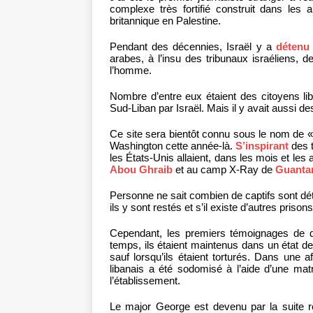
complexe très fortifié construit dans les
britannique en Palestine.
Pendant des décennies, Israël y a
détenu
arabes, à l’insu des tribunaux israéliens,
l’homme.
Nombre d’entre eux étaient des citoyens l
Sud-Liban par Israël. Mais il y avait aussi d
Ce site sera bientôt connu sous le nom de « s
Washington cette année-là.
S’inspirant
des t
les États-Unis allaient, dans les mois et les
Abou Ghraib
et au camp X-Ray de
Guanta
Personne ne sait combien de captifs sont dét
ils y sont restés et s’il existe d’autres prison
Cependant, les premiers témoignages de dé
temps, ils étaient maintenus dans un état de 
sauf lorsqu’ils étaient torturés. Dans une a
libanais a été sodomisé à l’aide d’une mat
l’établissement.
Le major George est devenu par la suite