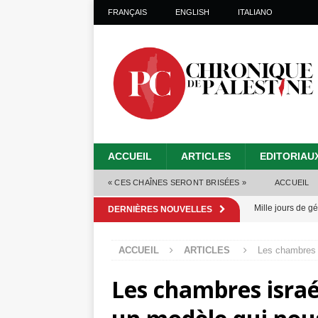
FRANÇAIS
ENGLISH
ITALIANO
ACCUEIL
ARTICLES
EDITORIAU
« CES CHAÎNES SERONT BRISÉES »
ACCUEIL
Mille jours de gé
DERNIÈRES NOUVELLES
Les Israéliens 
ACCUEIL
ARTICLES
Les chambres 
Alors que Trump
Les chambres israé
tueries
[ 4 août 
Les Israéliens s