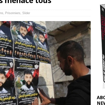
s menace tous
t 2026 ]
urir : le « processus de paix » à Gaza et la propagande occidentale
[
ns
,
Prisonniers
,
Slider
AB
NE