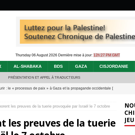
Thursday 06 August 2026
Dernière mise à jour:
12h:27 PM GMT
X
AL-SHABAKA
BDS
GAZA
CISJORDANIE
PRÉSENTATION ET APPEL À TRADUCTEURS
urir : le « processus de paix » à Gaza et la propagande occidentale
[
NO
orent les preuves de la tuerie provoquée par Israël le 7 octobre
nocide : l’histoire de Gaza au-delà des chiffres
[ 5 août 2026 ]
CHI
JEU
t les preuves de la tuerie
effacent les preuves du génocide à Gaza
[ 4 août 2026 ]
 annonce un « accord de paix » à Gaza, les Israéliens multiplie les