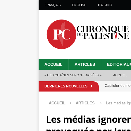
FRANÇAIS
ENGLISH
ITALIANO
ACCUEIL
ARTICLES
EDITORIAU
« CES CHAÎNES SERONT BRISÉES »
ACCUEIL
Capituler ou mo
DERNIÈRES NOUVELLES
6 août 2026 ]
ACCUEIL
ARTICLES
Les médias ign
Mille jours de gé
Les médias ignoren
Les Israéliens 
Alors que Trump