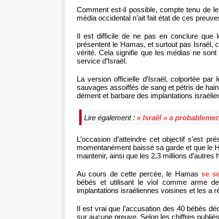
Comment est-il possible, compte tenu de l
média occidental n’ait fait état de ces preuv
Il est difficile de ne pas en conclure que
présentent le Hamas, et surtout pas Israël,
vérité. Cela signifie que les médias ne so
service d’Israël.
La version officielle d’Israël, colportée 
sauvages assoiffés de sang et pétris de haine
dément et barbare des implantations israélie
Lire également :
« Israël » a probableme
L’occasion d’atteindre cet objectif s’est pré
momentanément baissé sa garde et que le Ham
maintenir, ainsi que les 2,3 millions d’autres
Au cours de cette percée, le Hamas
se se
bébés et utilisant le viol comme arme de 
implantations israéliennes voisines et les a r
Il est vrai que l’accusation des 40 bébés d
sur aucune preuve. Selon les chiffres publiés