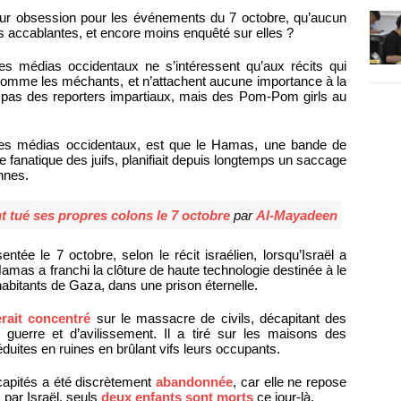
eur obsession pour les événements du 7 octobre, qu’aucun
es accablantes, et encore moins enquêté sur elles ?
 les médias occidentaux ne s’intéressent qu’aux récits qui
 comme les méchants, et n’attachent aucune importance à la
nt pas des reporters impartiaux, mais des Pom-Pom girls au
par les médias occidentaux, est que le Hamas, une bande de
 fanatique des juifs, planifiait depuis longtemps un saccage
nnes.
nt tué ses propres colons le 7 octobre
par
Al-Mayadeen
sentée le 7 octobre, selon le récit israélien, lorsqu’Israël a
as a franchi la clôture de haute technologie destinée à le
 habitants de Gaza, dans une prison éternelle.
rait concentré
sur le massacre de civils, décapitant des
guerre et d’avilissement. Il a tiré sur les maisons des
éduites en ruines en brûlant vifs leurs occupants.
écapités a été discrètement
abandonnée
, car elle ne repose
 par Israël, seuls
deux enfants sont morts
ce jour-là.