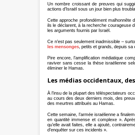
Un nombre croissant de preuves qui suggèr
actions d’Israël sous un jour bien plus troub
Cette approche profondément malhonnête d
ils le déclarent, à la recherche courageuse d
les arguments fournis par Israël.
Ce n’est pas seulement inadmissible – surtou
les mensonges
, petits et grands, depuis sa 
Pire encore, l’amplification médiatique com
raviver sans cesse la thèse israélienne selo
éliminer le Hamas.
Les médias occidentaux, des
À l’insu de la plupart des téléspectateurs oc
au cours des deux derniers mois, des preuv
des meurtres attribués au Hamas.
Cette semaine, l’armée israélienne a finale
en quantité immense et complexe ». Après
qu’elle avait faites, elle a ajouté, contraire
d’enquêter sur ces incidents ».