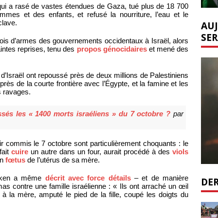
l, qui a rasé de vastes étendues de Gaza, tué plus de 18 700
emmes et des enfants, et refusé la nourriture, l’eau et le
clave.
AUJ
SER
envois d’armes des gouvernements occidentaux à Israël, alors
intes reprises, tenu des
propos génocidaires
et mené des
sraël ont repoussé près de deux millions de Palestiniens
rès de la courte frontière avec l’Égypte, et la famine et les
 ravages.
sés les « 1400 morts israéliens » du 7 octobre ?
par
 commis le 7 octobre sont particulièrement choquants : le
fait
cuire
un autre dans un four, aurait procédé à des
viols
un
fœtus
de l’utérus de sa mère.
linken a même
décrit avec force détails
– et de manière
DER
s contre une famille israélienne : « Ils ont arraché un œil
à la mère, amputé le pied de la fille, coupé les doigts du