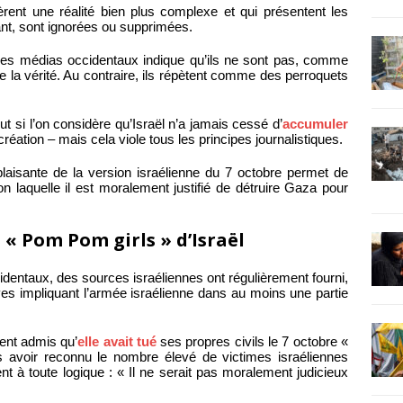
ent une réalité bien plus complexe et qui présentent les
lant, sont ignorées ou supprimées.
es médias occidentaux indique qu’ils ne sont pas, comme
e la vérité. Au contraire, ils répètent comme des perroquets
t si l’on considère qu’Israël n’a jamais cessé d’
accumuler
création – mais cela viole tous les principes journalistiques.
plaisante de la version israélienne du 7 octobre permet de
n laquelle il est moralement justifié de détruire Gaza pour
 « Pom Pom girls » d’Israël
cidentaux, des sources israéliennes ont régulièrement fourni,
es impliquant l’armée israélienne dans au moins une partie
ment admis qu’
elle avait tué
ses propres civils le 7 octobre «
 avoir reconnu le nombre élevé de victimes israéliennes
ment à toute logique : « Il ne serait pas moralement judicieux