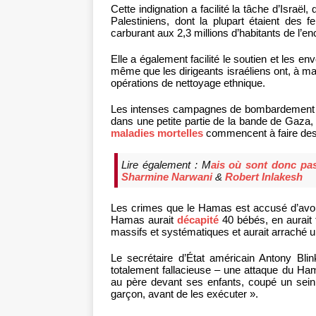
Cette indignation a facilité la tâche d’Israë
Palestiniens, dont la plupart étaient des f
carburant aux 2,3 millions d’habitants de l’en
Elle a également facilité le soutien et les 
même que les dirigeants israéliens ont, à ma
opérations de nettoyage ethnique.
Les intenses campagnes de bombardement d’I
dans une petite partie de la bande de Gaza, p
maladies mortelles
commencent à faire des
Lire également : M
ais où sont donc pas
Sharmine Narwani
&
Robert Inlakesh
Les crimes que le Hamas est accusé d’avoir
Hamas aurait
décapité
40 bébés, en aurait 
massifs et systématiques et aurait arraché 
Le secrétaire d’État américain Antony B
totalement fallacieuse – une attaque du Hama
au père devant ses enfants, coupé un sein 
garçon, avant de les exécuter ».