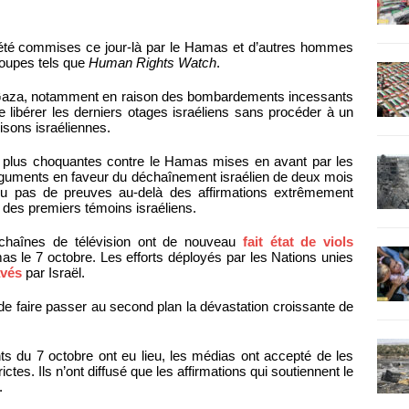
nt été commises ce jour-là par le Hamas et d’autres hommes
oupes tels que
Human Rights Watch
.
à Gaza, notamment en raison des bombardements incessants
e libérer les derniers otages israéliens sans procéder à un
isons israéliennes.
s plus choquantes contre le Hamas mises en avant par les
arguments en faveur du déchaînement israélien de deux mois
ou pas de preuves au-delà des affirmations extrêmement
des premiers témoins israéliens.
chaînes de télévision ont de nouveau
fait état de viols
s le 7 octobre. Les efforts déployés par les Nations unies
avés
par Israël.
de faire passer au second plan la dévastation croissante de
 du 7 octobre ont eu lieu, les médias ont accepté de les
ctes. Ils n’ont diffusé que les affirmations qui soutiennent le
.