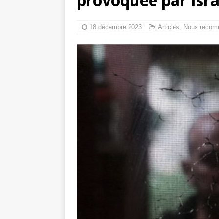
provoquée par Isra
tueries
[ 4 août 
Les Israéliens s
18 décembre 2023
Articles
,
Nous recom
toxiques
[ 3 aoû