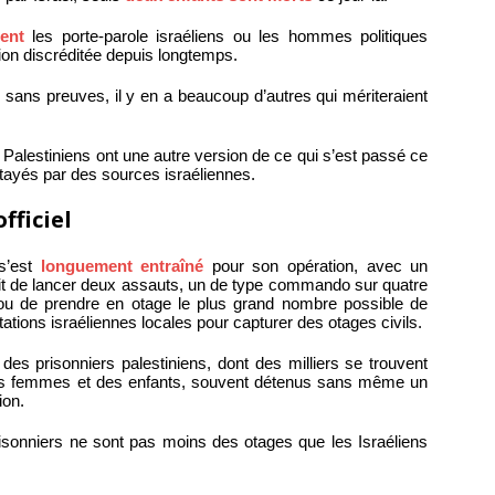
ent
les porte-parole israéliens ou les hommes politiques
tion discréditée depuis longtemps.
e sans preuves, il y en a beaucoup d’autres qui mériteraient
 Palestiniens ont une autre version de ce qui s’est passé ce
étayés par des sources israéliennes.
fficiel
 s’est
longuement entraîné
pour son opération, avec un
ssait de lancer deux assauts, un de type commando sur quatre
 ou de prendre en otage le plus grand nombre possible de
tations israéliennes locales pour capturer des otages civils.
 des prisonniers palestiniens, dont des milliers se trouvent
des femmes et des enfants, souvent détenus sans même un
ion.
prisonniers ne sont pas moins des otages que les Israéliens