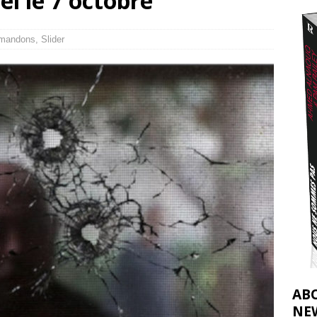
ël le 7 octobre
2026 ]
e servent de la Cisjordanie comme d’une poubelle pour leurs déchets
mandons
,
Slider
t 2026 ]
AB
NE