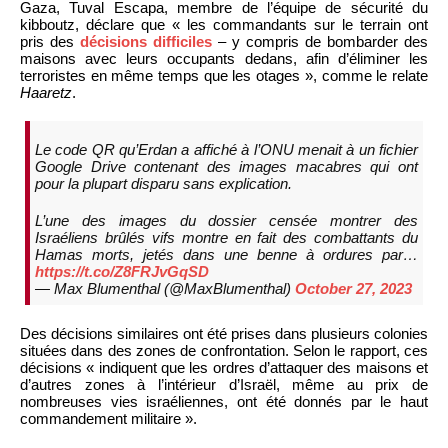
Gaza, Tuval Escapa, membre de l’équipe de sécurité du
kibboutz, déclare que « les commandants sur le terrain ont
pris des
décisions difficiles
– y compris de bombarder des
maisons avec leurs occupants dedans, afin d’éliminer les
terroristes en même temps que les otages », comme le relate
Haaretz
.
Le code QR qu’Erdan a affiché à l’ONU menait à un fichier
Google Drive contenant des images macabres qui ont
pour la plupart disparu sans explication.
L’une des images du dossier censée montrer des
Israéliens brûlés vifs montre en fait des combattants du
Hamas morts, jetés dans une benne à ordures par…
https://t.co/Z8FRJvGqSD
— Max Blumenthal (@MaxBlumenthal)
October 27, 2023
Des décisions similaires ont été prises dans plusieurs colonies
situées dans des zones de confrontation. Selon le rapport, ces
décisions « indiquent que les ordres d’attaquer des maisons et
d’autres zones à l’intérieur d’Israël, même au prix de
nombreuses vies israéliennes, ont été donnés par le haut
commandement militaire ».