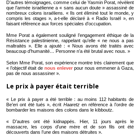
D’autres témoignages, comme celui de Yasmin Porat, révèlent
que l’armée israélienne a « sans aucun doute » assassiné de
nombreux colons israéliens. « Ils ont éliminé tout le monde, y
compris les otages », a-t-elle déclaré à « Radio Israël », en
faisant référence aux forces spéciales d’occupation.
Mme Porat a également souligné l’engagement éthique de la
Résistance palestinienne, rappelant qu’elle « ne nous a pas
maltraités ». Elle a ajouté : « Nous avons été traités avec
beaucoup d’humanité… Personne n’a été brutal avec nous. »
Selon Mme Porat, son expérience montre très clairement que
« l’objectif était de
nous enlever
pour nous emmener à Gaza,
pas de nous assassiner ».
Le prix à payer était terrible
« Le prix à payer a été terrible : au moins 112 habitants de
Be’eri ont été tués », écrit
Haaretz
en référence à l’ordre de
bombarder les maisons des colons dans le kibboutz.
« D’autres ont été kidnappés. Hier, 11 jours après le
massacre, les corps d’une mère et de son fils ont été
découverts dans l’une des maisons détruites ».