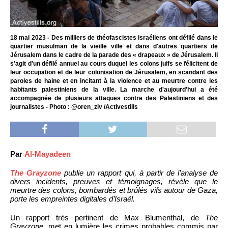
18 mai 2023 - Des milliers de théofascistes israéliens ont défilé dans le
quartier musulman de la vieille ville et dans d'autres quartiers de
Jérusalem dans le cadre de la parade des « drapeaux » de Jérusalem. Il
s'agit d'un défilé annuel au cours duquel les colons juifs se félicitent de
leur occupation et de leur colonisation de Jérusalem, en scandant des
paroles de haine et en incitant à la violence et au meurtre contre les
habitants palestiniens de la ville. La marche d'aujourd'hui a été
accompagnée de plusieurs attaques contre des Palestiniens et des
journalistes - Photo : @oren_ziv /Activestills
Par
Al-Mayadeen
The Grayzone
publie un rapport qui, à partir de l’analyse de
divers incidents, preuves et témoignages, révèle que le
meurtre des colons, bombardés et brûlés vifs autour de Gaza,
porte les empreintes digitales d’Israël.
Un rapport très pertinent de Max Blumenthal, de
The
Grayzone
, met en lumière les crimes probables commis par