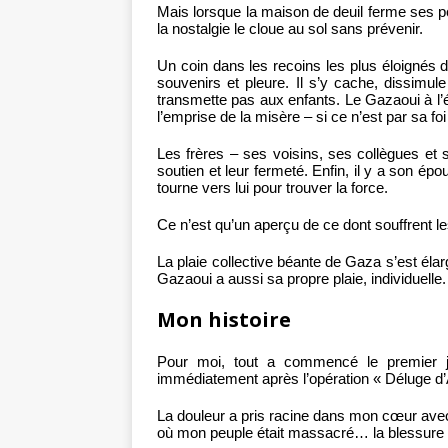
Mais lorsque la maison de deuil ferme ses por
la nostalgie le cloue au sol sans prévenir.
Un coin dans les recoins les plus éloignés d
souvenirs et pleure. Il s’y cache, dissimu
transmette pas aux enfants. Le Gazaoui à l’
l’emprise de la misère – si ce n’est par sa foi
Les frères – ses voisins, ses collègues et 
soutien et leur fermeté. Enfin, il y a son épou
tourne vers lui pour trouver la force.
Ce n’est qu’un aperçu de ce dont souffrent le
La plaie collective béante de Gaza s’est él
Gazaoui a aussi sa propre plaie, individuelle.
Mon histoire
Pour moi, tout a commencé le premier jo
immédiatement après l’opération « Déluge 
La douleur a pris racine dans mon cœur avec l
où mon peuple était massacré… la blessure s’e