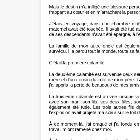
Mais le destin m’a infligé une blessure pers
frappant au cœur et en m’arrachant la person
J’étais en voyage, dans une chambre d’hôt
maternel avait été touchée. Il avait été tué 
de ses descendants n’avait été épargné, à l’exc
La famille de mon autre oncle est égalemen
survécu. Il a perdu tout le monde, toute sa fam
C’était la première calamité.
La deuxième calamité est survenue deux sema
mère et d’un cousin du côté de mon père. La
j’ai appris la perte de beaucoup de mes amis
La troisième calamité est arrivée lorsque l
avec son mari, son fils, ses deux filles, son
également été tuée. Les trois autres fils 
l’explosion avait projeté ma sœur sur le toit 
À ce moment-là, j’ai craqué et j’ai fondu en
travail m’ont ramené chez moi.