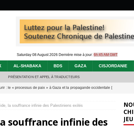
Saturday 08 August 2026
Dernière mise à jour:
6h:45 AM GMT
X
AL-SHABAKA
BDS
GAZA
CISJORDANIE
PRÉSENTATION ET APPEL À TRADUCTEURS
urir : le « processus de paix » à Gaza et la propagande occidentale
[
NO
de, la souffrance infinie des Palestiniens exilés
nocide : l’histoire de Gaza au-delà des chiffres
[ 5 août 2026 ]
CHI
JEU
a souffrance infinie des
effacent les preuves du génocide à Gaza
[ 4 août 2026 ]
 annonce un « accord de paix » à Gaza, les Israéliens multiplie les