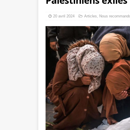
Palestiniens exilés
tueries
[ 4 août 
Gaza : les Isra
20 avril 2024
Articles
,
Nous recommand
crise sanitaire 