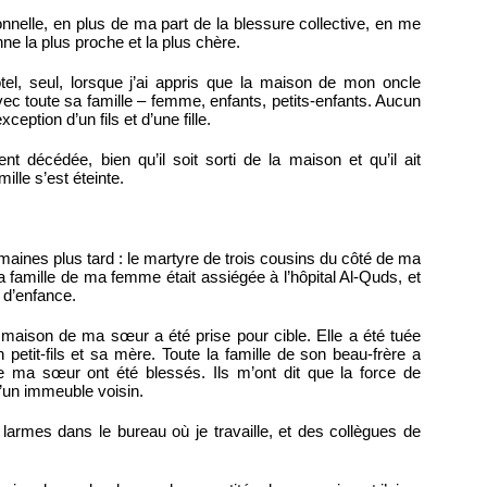
onnelle, en plus de ma part de la blessure collective, en me
ne la plus proche et la plus chère.
el, seul, lorsque j’ai appris que la maison de mon oncle
avec toute sa famille – femme, enfants, petits-enfants. Aucun
eption d’un fils et d’une fille.
t décédée, bien qu’il soit sorti de la maison et qu’il ait
ille s’est éteinte.
ines plus tard : le martyre de trois cousins du côté de ma
 famille de ma femme était assiégée à l’hôpital Al-Quds, et
 d’enfance.
a maison de ma sœur a été prise pour cible. Elle a été tuée
 petit-fils et sa mère. Toute la famille de son beau-frère a
de ma sœur ont été blessés. Ils m’ont dit que la force de
d’un immeuble voisin.
 larmes dans le bureau où je travaille, et des collègues de