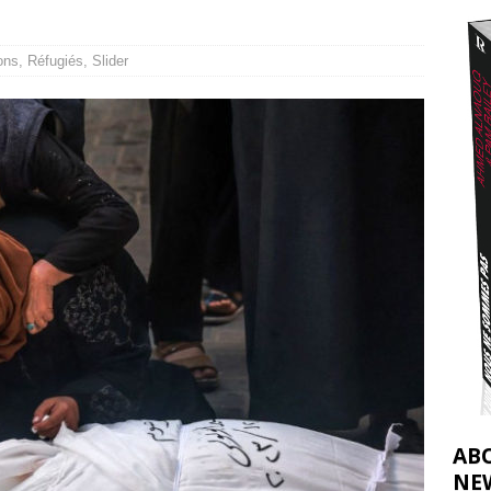
2026 ]
éliens bombardent des entrepôts de médicaments, aggravant ainsi la
ons
,
Réfugiés
,
Slider
déjà dramatique
[ 7 août 2026 ]
AB
NE