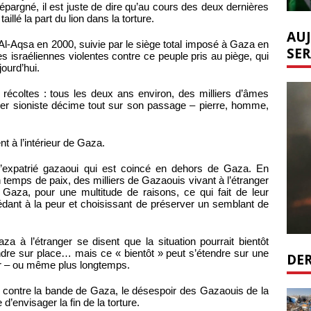
pargné, il est juste de dire qu’au cours des deux dernières
llé la part du lion dans la torture.
AUJ
 Al-Aqsa en 2000, suivie par le siège total imposé à Gaza en
SER
s israéliennes violentes contre ce peuple pris au piège, qui
ourd’hui.
écoltes : tous les deux ans environ, des milliers d’âmes
uer sioniste décime tout sur son passage – pierre, homme,
nt à l’intérieur de Gaza.
 l’expatrié gazaoui qui est coincé en dehors de Gaza. En
mps de paix, des milliers de Gazaouis vivant à l’étranger
à Gaza, pour une multitude de raisons, ce qui fait de leur
cédant à la peur et choisissant de préserver un semblant de
a à l’étranger se disent que la situation pourrait bientôt
rendre sur place… mais ce « bientôt » peut s’étendre sur une
DER
r – ou même plus longtemps.
en contre la bande de Gaza, le désespoir des Gazaouis de la
d’envisager la fin de la torture.