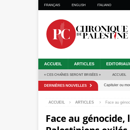
FRANÇAIS
ENGLISH
ITALIANO
ACCUEIL
ARTICLES
EDITORIAU
« CES CHAÎNES SERONT BRISÉES »
ACCUEIL
Capituler ou mo
DERNIÈRES NOUVELLES
6 août 2026 ]
ACCUEIL
ARTICLES
Face au génoci
Mille jours de gé
Face au génocide, l
Les Israéliens 
Alors que Trump