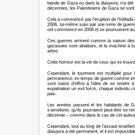
bande de Gaza ou dans la diaspora, n’a été é
décennies, les Palestiniens de Gaza se sont tai
Cela a commencé par l’éruption de l’Intifada
2006, lui-même suivi par une série de guerre
ont commencé en 2008 et se poursuivent auj
Ces guerres arrivent comme la saison des r
gazaouies sont abattues, et la machine à t
arbre.
Cette horreur est la vie de ceux qui se trouve
Cependant, le tourment est multiplié pour
permanence, en temps de guerre comme en te
sont saisis d’effroi à l’idée de se rendre 
expatriation un exil forcé, chaque individu 
paix.
Les années passent et les habitants de Gaz
s’améliorer, qu’ils pourraient peut-être se 
décennie – comme dans le cas de cet auteu
Cependant, tout au long de l’assaut israéli
diaspora a été permanent, et il est impossible 