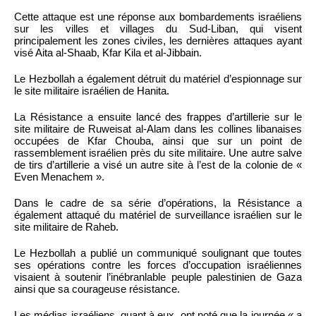
Cette attaque est une réponse aux bombardements israéliens
sur les villes et villages du Sud-Liban, qui visent
principalement les zones civiles, les dernières attaques ayant
visé Aita al-Shaab, Kfar Kila et al-Jibbain.
Le Hezbollah a également détruit du matériel d’espionnage sur
le site militaire israélien de Hanita.
La Résistance a ensuite lancé des frappes d’artillerie sur le
site militaire de Ruweisat al-Alam dans les collines libanaises
occupées de Kfar Chouba, ainsi que sur un point de
rassemblement israélien près du site militaire. Une autre salve
de tirs d’artillerie a visé un autre site à l’est de la colonie de «
Even Menachem ».
Dans le cadre de sa série d’opérations, la Résistance a
également attaqué du matériel de surveillance israélien sur le
site militaire de Raheb.
Le Hezbollah a publié un communiqué soulignant que toutes
ses opérations contre les forces d’occupation israéliennes
visaient à soutenir l’inébranlable peuple palestinien de Gaza
ainsi que sa courageuse résistance.
Les médias israéliens, quant à eux, ont noté que la journée « a