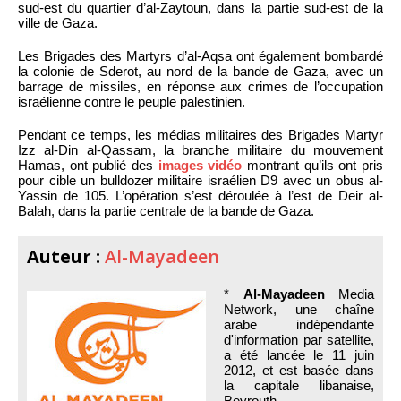
sud-est du quartier d’al-Zaytoun, dans la partie sud-est de la
ville de Gaza.
Les Brigades des Martyrs d’al-Aqsa ont également bombardé
la colonie de Sderot, au nord de la bande de Gaza, avec un
barrage de missiles, en réponse aux crimes de l’occupation
israélienne contre le peuple palestinien.
Pendant ce temps, les médias militaires des Brigades Martyr
Izz al-Din al-Qassam, la branche militaire du mouvement
Hamas, ont publié des
images vidéo
montrant qu’ils ont pris
pour cible un bulldozer militaire israélien D9 avec un obus al-
Yassin de 105. L’opération s’est déroulée à l’est de Deir al-
Balah, dans la partie centrale de la bande de Gaza.
Auteur :
Al-Mayadeen
*
Al-Mayadeen
Media
Network, une chaîne
arabe indépendante
d'information par satellite,
a été lancée le 11 juin
2012, et est basée dans
la capitale libanaise,
Beyrouth.