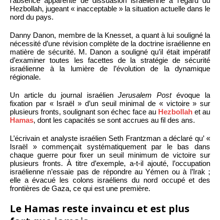
l’absence apparente de dissuasion israélienne à l’égard du
Hezbollah, jugeant « inacceptable » la situation actuelle dans le
nord du pays.
Danny Danon, membre de la Knesset, a quant à lui souligné la
nécessité d’une révision complète de la doctrine israélienne en
matière de sécurité. M. Danon a souligné qu’il était impératif
d’examiner toutes les facettes de la stratégie de sécurité
israélienne à la lumière de l’évolution de la dynamique
régionale.
Un article du journal israélien
Jerusalem Post
évoque la
fixation par « Israël » d’un seuil minimal de « victoire » sur
plusieurs fronts, soulignant son échec face au
Hezbollah
et au
Hamas
, dont les capacités se sont accrues au fil des ans.
L’écrivain et analyste israélien Seth Frantzman a déclaré qu’ «
Israël » commençait systématiquement par le bas dans
chaque guerre pour fixer un seuil minimum de victoire sur
plusieurs fronts. À titre d’exemple, a-t-il ajouté, l’occupation
israélienne n’essaie pas de répondre au Yémen ou à l’Irak ;
elle a évacué les colons israéliens du nord occupé et des
frontières de Gaza, ce qui est une première.
Le Hamas reste invaincu et est plus