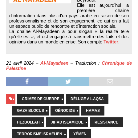
Elle est aujourd'hui la
première chaîne
d'information dans plus d'un pays arabe en raison de son
professionnalisme et de son engagement, ce qui en a fait
un espace public de rencontre et d'interaction sociale.
La chaîne Al-Mayadeen a pour slogan « la réalité telle
qu'elle est », et est engagée à transmettre des faits et des
opinions dans un monde en crise. Son compte
Twitter
.
21 avril 2024 –
Al-Mayadeen
– Traduction :
Chronique de
Palestine
CRIMES DE GUERRE
DÉLUGE AL-AQSA
GAZA BLOCUS
GÉNOCIDE
HAMAS
HEZBOLLAH
JIHAD ISLAMIQUE
RESISTANCE
TERRORISME ISRAÉLIEN
YÉMEN