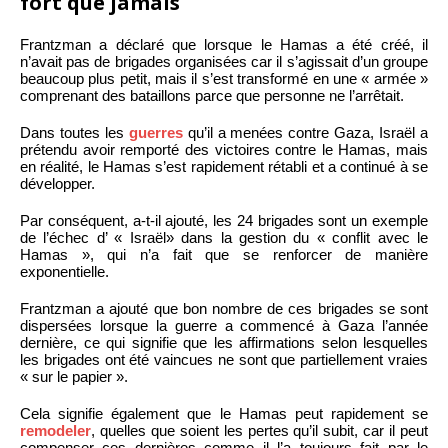
fort que jamais
Frantzman a déclaré que lorsque le Hamas a été créé, il
n’avait pas de brigades organisées car il s’agissait d’un groupe
beaucoup plus petit, mais il s’est transformé en une « armée »
comprenant des bataillons parce que personne ne l’arrêtait.
Dans toutes les
guerres
qu’il a menées contre Gaza, Israël a
prétendu avoir remporté des victoires contre le Hamas, mais
en réalité, le Hamas s’est rapidement rétabli et a continué à se
développer.
Par conséquent, a-t-il ajouté, les 24 brigades sont un exemple
de l’échec d’ « Israël» dans la gestion du « conflit avec le
Hamas », qui n’a fait que se renforcer de manière
exponentielle.
Frantzman a ajouté que bon nombre de ces brigades se sont
dispersées lorsque la guerre a commencé à Gaza l’année
dernière, ce qui signifie que les affirmations selon lesquelles
les brigades ont été vaincues ne sont que partiellement vraies
« sur le papier ».
Cela signifie également que le Hamas peut rapidement se
remodeler
, quelles que soient les pertes qu’il subit, car il peut
compenser ces dernières comme il l’a toujours fait par le