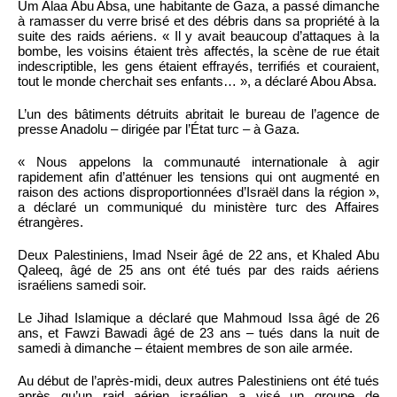
Um Alaa Abu Absa, une habitante de Gaza, a passé dimanche
à ramasser du verre brisé et des débris dans sa propriété à la
suite des raids aériens. « Il y avait beaucoup d’attaques à la
bombe, les voisins étaient très affectés, la scène de rue était
indescriptible, les gens étaient effrayés, terrifiés et couraient,
tout le monde cherchait ses enfants… », a déclaré Abou Absa.
L’un des bâtiments détruits abritait le bureau de l’agence de
presse Anadolu – dirigée par l’État turc – à Gaza.
« Nous appelons la communauté internationale à agir
rapidement afin d’atténuer les tensions qui ont augmenté en
raison des actions disproportionnées d’Israël dans la région »,
a déclaré un communiqué du ministère turc des Affaires
étrangères.
Deux Palestiniens, Imad Nseir âgé de 22 ans, et Khaled Abu
Qaleeq, âgé de 25 ans ont été tués par des raids aériens
israéliens samedi soir.
Le Jihad Islamique a déclaré que Mahmoud Issa âgé de 26
ans, et Fawzi Bawadi âgé de 23 ans – tués dans la nuit de
samedi à dimanche – étaient membres de son aile armée.
Au début de l’après-midi, deux autres Palestiniens ont été tués
après qu’un raid aérien israélien a visé un groupe de