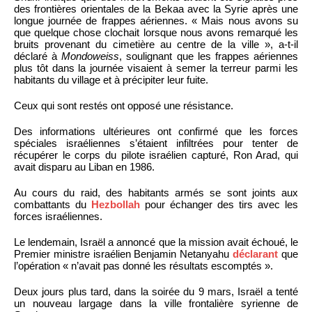
des frontières orientales de la Bekaa avec la Syrie après une
longue journée de frappes aériennes. « Mais nous avons su
que quelque chose clochait lorsque nous avons remarqué les
bruits provenant du cimetière au centre de la ville », a-t-il
déclaré à
Mondoweiss
, soulignant que les frappes aériennes
plus tôt dans la journée visaient à semer la terreur parmi les
habitants du village et à précipiter leur fuite.
Ceux qui sont restés ont opposé une résistance.
Des informations ultérieures ont confirmé que les forces
spéciales israéliennes s’étaient infiltrées pour tenter de
récupérer le corps du pilote israélien capturé, Ron Arad, qui
avait disparu au Liban en 1986.
Au cours du raid, des habitants armés se sont joints aux
combattants du
Hezbollah
pour échanger des tirs avec les
forces israéliennes.
Le lendemain, Israël a annoncé que la mission avait échoué, le
Premier ministre israélien Benjamin Netanyahu
déclarant
que
l’opération « n’avait pas donné les résultats escomptés ».
Deux jours plus tard, dans la soirée du 9 mars, Israël a tenté
un nouveau largage dans la ville frontalière syrienne de