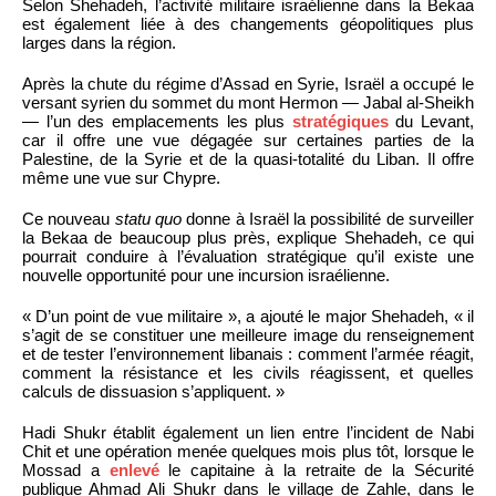
Selon Shehadeh, l’activité militaire israélienne dans la Bekaa
est également liée à des changements géopolitiques plus
larges dans la région.
Après la chute du régime d’Assad en Syrie, Israël a occupé le
versant syrien du sommet du mont Hermon — Jabal al-Sheikh
— l’un des emplacements les plus
stratégiques
du Levant,
car il offre une vue dégagée sur certaines parties de la
Palestine, de la Syrie et de la quasi-totalité du Liban. Il offre
même une vue sur Chypre.
Ce nouveau
statu quo
donne à Israël la possibilité de surveiller
la Bekaa de beaucoup plus près, explique Shehadeh, ce qui
pourrait conduire à l’évaluation stratégique qu’il existe une
nouvelle opportunité pour une incursion israélienne.
« D’un point de vue militaire », a ajouté le major Shehadeh, « il
s’agit de se constituer une meilleure image du renseignement
et de tester l’environnement libanais : comment l’armée réagit,
comment la résistance et les civils réagissent, et quelles
calculs de dissuasion s’appliquent. »
Hadi Shukr établit également un lien entre l’incident de Nabi
Chit et une opération menée quelques mois plus tôt, lorsque le
Mossad a
enlevé
le capitaine à la retraite de la Sécurité
publique Ahmad Ali Shukr dans le village de Zahle, dans le