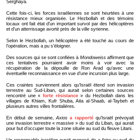
Serghaya.
Cette fois-ci, les forces israéliennes se sont heurtées à une
résistance mieux organisée. Le Hezbollah et des témoins
locaux ont fait état d’un important survol par des hélicoptères
et d’un atterrissage avorté près de la ville syrienne.
Selon le Hezbollah, un hélicoptère a été touché au cours de
l’opération, mais a pu s’éloigner.
Des sources qui se sont confiées à
Mondoweiss
affirment que
ces tentatives pourraient avoir moins à voir avec la
récupération de la dépouille de Ron Arad qu’avec une
éventuelle reconnaissance en vue d’une incursion plus large.
Ces craintes surviennent alors qu’Israël étend son invasion
terrestre au Sud-Liban, qui aurait selon certaines sources
rencontré une «
forte résistance
» du Hezbollah dans les
villages de Khiam, Kufr Shuba, Aita al-Shaab, al-Taybeh et
plusieurs autres villes frontalières.
En début de semaine,
Axios
a rapporté
qu’Israël prévoyait
une invasion terrestre « massive » du sud du Liban, qui aurait
pour but d’occuper toute la zone située au sud du fleuve Litani.
Un responsable israélien aurait menacé de « faire au sud du