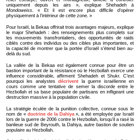
uniquement depuis les airs », explique Shehadeh à
Mondoweiss
. « Et il est encore plus difficile d’opérer
physiquement à l’intérieur de cette zone. »
Pour Israël, la Bekaa offrirait trois avantages majeurs, explique
le major Shehadeh : des renseignements plus complets sur
les mouvements transfrontaliers, des opportunités de raids
ciblés contre des individus ou des cibles plus importantes, et
la capacité de montrer que la portée d’Israël s’étend bien au-
delà du sud.
La vallée de la Bekaa est également connue pour être un
bastion important de la résistance où le Hezbollah exerce une
influence considérable, affirment Shehadeh et Shukr. C’est
pourquoi les analystes
décrivent
la guerre israélienne en
cours comme une tentative de semer la discorde entre le
Hezbollah et sa base populaire de partisans en infligeant une
destruction massive à la population civile.
La stratégie éculée de la punition collective, connue sous le
nom de «
doctrine de la Dahiya
», a été employée par Israël
lors de la guerre de 2006 contre le Hezbollah, lorsqu’il a rasé la
banlieue sud de Beyrouth, la Dahiya, autre bastion de soutien
populaire au Hezbollah.