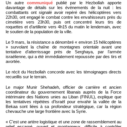
Un autre
communiqué
publié par le Hezbollah apporte
davantage de détails sur les événements de la nuit : les
combattants ont signalé avoir repéré des hélicoptères vers
22h30, ont engagé le combat contre les envahisseurs près du
cimetière vers 23h30, puis ont concentré leurs tirs de
roquettes et d’artillerie vers 4h15 du matin le lendemain, avec
le soutien de la population de la ville.
Le 9 mars, la résistance a dénombré « environ 15 hélicoptères
» survolant la chaîne de montagnes orientale avant une
tentative d’atterrissage près de Serghaya, par l’armée
israélienne, qui a été immédiatement repoussée par des tirs et
avortée.
Le récit du Hezbollah concorde avec les témoignages directs
recueillis sur le terrain.
Le major Munir Shehadeh, officier de carrière et ancien
coordinateur du gouvernement libanais auprès de la Force
intérimaire des Nations unies au Liban (FINUL), explique que
les tentatives répétées d’Israël pour envahir la vallée de la
Bekaa sont liées à sa profondeur stratégique, car la région
chevauche une large frontière avec la Syrie.
« C’est une artère logistique et une zone de rassemblement au
relief escarpé, ouvert et montagneux, difficile à contrôler