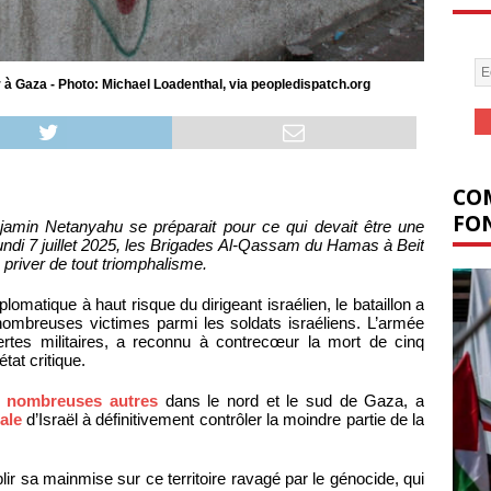
mur à Gaza - Photo: Michael Loadenthal, via peopledispatch.org
COM
FON
njamin Netanyahu se préparait pour ce qui devait être une
lundi 7 juillet 2025, les Brigades Al-Qassam du Hamas à Beit
priver de tout triomphalisme.
plomatique à haut risque du dirigeant israélien, le bataillon a
 nombreuses victimes parmi les soldats israéliens. L’armée
ertes militaires, a reconnu à contrecœur la mort de cinq
tat critique.
e
nombreuses autres
dans le nord et le sud de Gaza, a
ale
d’Israël à définitivement contrôler la moindre partie de la
ir sa mainmise sur ce territoire ravagé par le génocide, qui