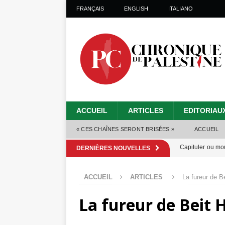
FRANÇAIS
ENGLISH
ITALIANO
ACCUEIL
ARTICLES
EDITORIAU
« CES CHAÎNES SERONT BRISÉES »
ACCUEIL
Capituler ou mo
DERNIÈRES NOUVELLES
6 août 2026 ]
ACCUEIL
ARTICLES
La fureur de B
Mille jours de gé
La fureur de Beit
Les avis consulta
La promesse que 