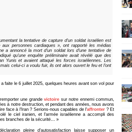
ntant la tentative de capture d’un soldat israélien est
lée aux personnes cardiaques », ont rapporté les médias
nne a annoncé la mort d’un soldat lors d’une tentative de
diqué qu’une enquête préliminaire avait révélé que des
han Yunis et avaient attaqué les forces israéliennes. Les
ais celui-ci a voulu fuir, ils ont alors ouvert le feu et l’ont
 a faite le 6 juillet 2025, quelques heures avant son vol pour
remporter une grande
victoire
sur notre ennemi commun,
nées à notre destruction, et pendant des années, nous avons
e face à l’Iran ? Serions-nous capables de l’
affronter
? Et
olé le ciel iranien, et l’armée israélienne a accompli des
tres branches de la sécurité… »
éclaration pleine d’autosatisfaction laisse supposer un