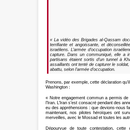
« La vidéo des Brigades al-Qassam docume
terrifiante et angoissante, et déconseil
israéliens. L’armée d’occupation israélie
capture. Dans un communiqué, elle a in
partisans étaient sortis d’un tunnel à K
assaillants ont tenté de capturer le soldat, m
abattu, selon l’armée d’occupation.
Prenons, par exemple, cette déclaration qu’il
Washington :
« Notre engagement commun a permis de 
l’Iran. L’Iran s’est consacré pendant des an
eu des appréhensions : que devions-nous fair
maintenant, nos pilotes héroïques ont surv
merveilles, avec le Mossad et toutes les au
Dépourvue de toute contestation, cette d