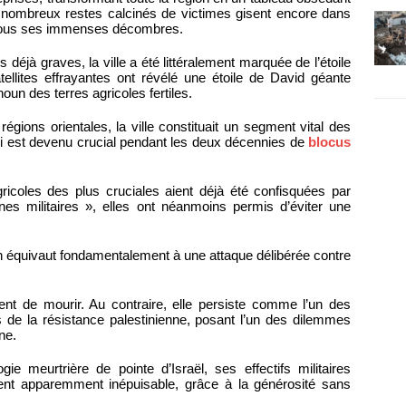
e nombreux restes calcinés de victimes gisent encore dans
 sous ses immenses décombres.
 déjà graves, la ville a été littéralement marquée de l’étoile
llites effrayantes ont révélé une étoile de David géante
oun des terres agricoles fertiles.
égions orientales, la ville constituait un segment vital des
ui est devenu crucial pendant les deux décennies de
blocus
ricoles des plus cruciales aient déjà été confisquées par
nes militaires », elles ont néanmoins permis d’éviter une
un équivaut fondamentalement à une attaque délibérée contre
nt de mourir. Au contraire, elle persiste comme l’un des
es de la résistance palestinienne, posant l’un des dilemmes
ne.
ie meurtrière de pointe d’Israël, ses effectifs militaires
ent apparemment inépuisable, grâce à la générosité sans