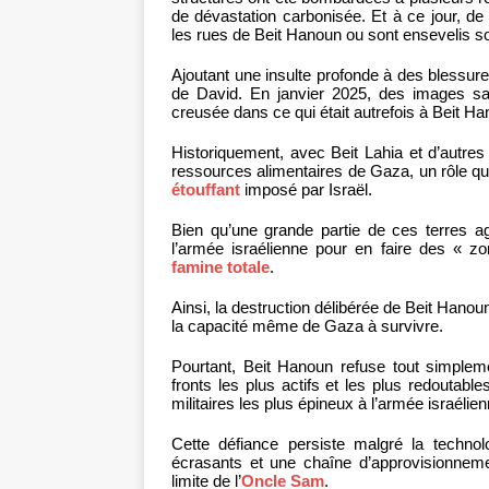
de dévastation carbonisée. Et à ce jour, d
les rues de Beit Hanoun ou sont ensevelis
Ajoutant une insulte profonde à des blessures
de David. En janvier 2025, des images sate
creusée dans ce qui était autrefois à Beit Han
Historiquement, avec Beit Lahia et d’autres r
ressources alimentaires de Gaza, un rôle q
étouffant
imposé par Israël.
Bien qu’une grande partie de ces terres ag
l’armée israélienne pour en faire des « zo
famine totale
.
Ainsi, la destruction délibérée de Beit Hano
la capacité même de Gaza à survivre.
Pourtant, Beit Hanoun refuse tout simpleme
fronts les plus actifs et les plus redoutabl
militaires les plus épineux à l’armée israélien
Cette défiance persiste malgré la technolog
écrasants et une chaîne d’approvisionnem
limite de l’
Oncle Sam
.