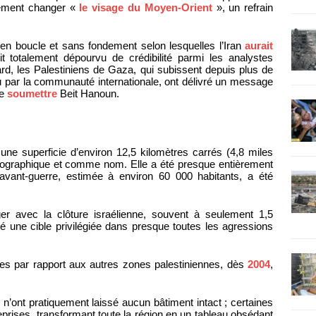
lement changer «
le visage du Moyen-Orient
», un refrain
 en boucle et sans fondement selon lesquelles l’Iran
aurait
 totalement dépourvu de crédibilité parmi les analystes
ard, les Palestiniens de Gaza, qui subissent depuis plus de
u par la communauté internationale, ont délivré un message
de
soumettre
Beit Hanoun.
 une superficie d’environ 12,5 kilomètres carrés (4,8 miles
éographique et comme nom. Elle a été presque entièrement
’avant-guerre, estimée à environ 60 000 habitants, a été
er avec la clôture israélienne, souvent à seulement 1,5
té une cible privilégiée dans presque toutes les agressions
ées par rapport aux autres zones palestiniennes, dès
2004
,
 n’ont pratiquement laissé aucun bâtiment intact ; certaines
prises, transformant toute la région en un tableau obsédant