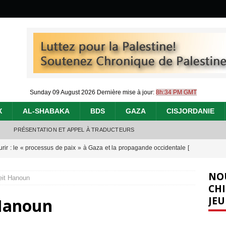
Sunday 09 August 2026
Dernière mise à jour:
8h:34 PM GMT
X
AL-SHABAKA
BDS
GAZA
CISJORDANIE
PRÉSENTATION ET APPEL À TRADUCTEURS
urir : le « processus de paix » à Gaza et la propagande occidentale
[
NO
eit Hanoun
nocide : l’histoire de Gaza au-delà des chiffres
[ 5 août 2026 ]
CHI
JEU
 Hanoun
tifs de la CIJ sur la Palestine : possibilités et limites
[ 8 août 2026 ]
j’ai faite à Ismail al-Ghoul
[ 8 août 2026 ]