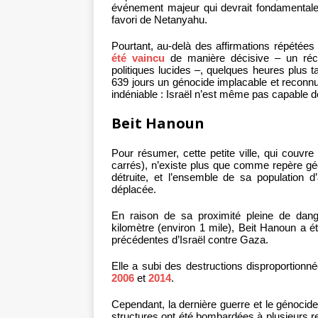
événement majeur qui devrait fondamenta
favori de Netanyahu.
Pourtant, au-delà des affirmations répétées
été vaincu
de manière décisive – un récit
politiques lucides –, quelques heures plus t
639 jours un génocide implacable et reconn
indéniable : Israël n’est même pas capable 
Beit Hanoun
Pour résumer, cette petite ville, qui couvre
carrés), n’existe plus que comme repère g
détruite, et l’ensemble de sa population d
déplacée.
En raison de sa proximité pleine de dang
kilomètre (environ 1 mile), Beit Hanoun a é
précédentes d’Israël contre Gaza.
Elle a subi des destructions disproportionn
2006
et
2014
.
Cependant, la dernière guerre et le génocide
structures ont été bombardées à plusieurs re