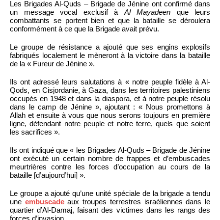
Les Brigades Al-Quds – Brigade de Jénine ont confirmé dans
un message vocal exclusif à
Al Mayadeen
que leurs
combattants se portent bien et que la bataille se déroulera
conformément à ce que la Brigade avait prévu.
Le groupe de résistance a ajouté que ses engins explosifs
fabriqués localement le mèneront à la victoire dans la bataille
de la « Fureur de Jénine ».
Ils ont adressé leurs salutations à « notre peuple fidèle à Al-
Qods, en Cisjordanie, à Gaza, dans les territoires palestiniens
occupés en 1948 et dans la diaspora, et à notre peuple résolu
dans le camp de Jénine », ajoutant : « Nous promettons à
Allah et ensuite à vous que nous serons toujours en première
ligne, défendant notre peuple et notre terre, quels que soient
les sacrifices ».
Ils ont indiqué que « les Brigades Al-Quds – Brigade de Jénine
ont exécuté un certain nombre de frappes et d’embuscades
meurtrières contre les forces d’occupation au cours de la
bataille [d’aujourd’hui] ».
Le groupe a ajouté qu’une unité spéciale de la brigade a tendu
une
embuscade
aux troupes terrestres israéliennes dans le
quartier d’Al-Damaj, faisant des victimes dans les rangs des
forces d’invasion.