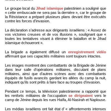
Le groupe local du
Jihad islamique
palestinien a souligné que
« cette embuscade ne sera pas la dernière », car le groupe de
la Résistance a préparé plusieurs plans devant être exécutés
contre les forces d’invasion.
La déclaration s’adresse aux dirigeants israéliens : « Assez de
vos victoires creuses et de vos illusions », soulignant que «
toutes les tentatives visant à éliminer le bataillon et le Jihad
islamique échoueront ».
La brigade a également diffusé un
enregistrement vidéo
affirmant que ses capacités militaires sont toujours intactes.
Les images montrent des combattants de la Brigade de Jénine
dans leur salle d’opérations militaires, discutant de plans
militaires, ainsi que d’autres scènes avec des combattants
équipés de fusils avancés gardant les allées du camp la nuit,
indiquant qu’ils sont prêts à faire face au troupes d’invasion.
Pendant ce temps, la télévision palestinienne a rapporté que
les renforts militaires de l’occupation
se dirigeaient
vers le
camp de Jénine depuis les rues Haïfa, Al-Nasirah et Naplouse.
Les médias israéliens ont fait état d’ « affrontements intenses