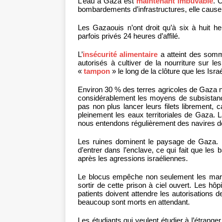
L’eau à Gaza est
maintenant imbuvable
. 
bombardements d’infrastructures, elle cause
Les Gazaouis n’ont droit qu’à six à huit he
parfois privés 24 heures d’affilé.
L’
insécurité alimentaire
a atteint des somm
autorisés à cultiver de la nourriture sur les
«
tampon
» le long de la clôture que les Isra
Environ 30 % des terres agricoles de Gaza ne
considérablement les moyens de subsistan
pas non plus lancer leurs filets librement, c
pleinement les eaux territoriales de Gaza.
nous entendons régulièrement des navires de 
Les ruines dominent le paysage de Gaza. L
d’entrer dans l’enclave, ce qui fait que le
après les agressions israéliennes.
Le blocus empêche non seulement les marc
sortir de cette prison à ciel ouvert. Les 
patients doivent attendre les autorisations de
beaucoup sont morts en attendant.
Les étudiants qui veulent étudier à l’étrange