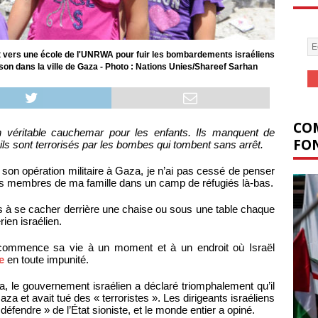
ent vers une école de l'UNRWA pour fuir les bombardements israéliens
on dans la ville de Gaza - Photo : Nations Unies/Shareef Sarhan
COM
 véritable cauchemar pour les enfants. Ils manquent de
FON
 ils sont terrorisés par les bombes qui tombent sans arrêt.
it son opération militaire à Gaza, je n’ai pas cessé de penser
tres membres de ma famille dans un camp de réfugiés là-bas.
ppris à se cacher derrière une chaise ou sous une table chaque
rien israélien.
commence sa vie à un moment et à un endroit où Israël
e
en toute impunité.
za, le gouvernement israélien a déclaré triomphalement qu’il
za et avait tué des « terroristes ». Les dirigeants israéliens
 défendre » de l’État sioniste, et le monde entier a opiné.