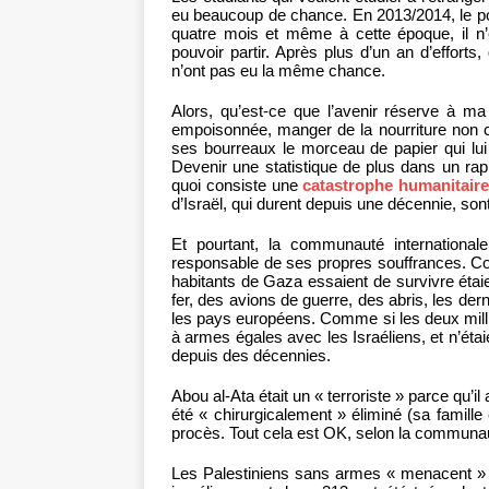
eu beaucoup de chance. En 2013/2014, le post
quatre mois et même à cette époque, il n’é
pouvoir partir. Après plus d’un an d’efforts, 
n’ont pas eu la même chance.
Alors, qu’est-ce que l’avenir réserve à m
empoisonnée, manger de la nourriture non co
ses bourreaux le morceau de papier qui lui 
Devenir une statistique de plus dans un ra
quoi consiste une
catastrophe humanitair
d’Israël, qui durent depuis une décennie, son
Et pourtant, la communauté international
responsable de ses propres souffrances. Co
habitants de Gaza essaient de survivre éta
fer, des avions de guerre, des abris, les der
les pays européens. Comme si les deux mill
à armes égales avec les Israéliens, et n’ét
depuis des décennies.
Abou al-Ata était un « terroriste » parce qu’i
été « chirurgicalement » éliminé (sa famil
procès. Tout cela est OK, selon la communaut
Les Palestiniens sans armes « menacent » l