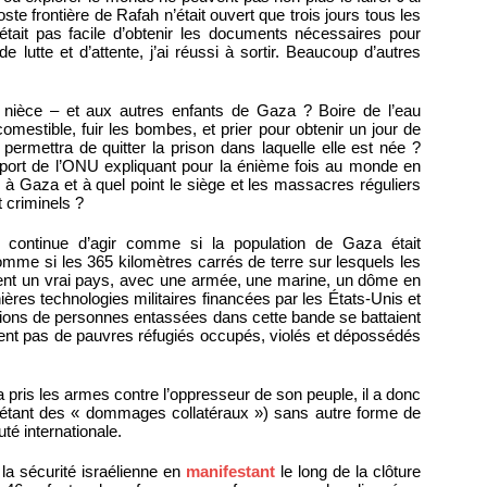
e frontière de Rafah n’était ouvert que trois jours tous les
tait pas facile d’obtenir les documents nécessaires pour
de lutte et d’attente, j’ai réussi à sortir. Beaucoup d’autres
a nièce – et aux autres enfants de Gaza ? Boire de l’eau
mestible, fuir les bombes, et prier pour obtenir un jour de
permettra de quitter la prison dans laquelle elle est née ?
pport de l’ONU expliquant pour la énième fois au monde en
e
à Gaza et à quel point le siège et les massacres réguliers
t criminels ?
e continue d’agir comme si la population de Gaza était
mme si les 365 kilomètres carrés de terre sur lesquels les
ient un vrai pays, avec une armée, une marine, un dôme en
nières technologies militaires financées par les États-Unis et
ions de personnes entassées dans cette bande se battaient
aient pas de pauvres réfugiés occupés, violés et dépossédés
l a pris les armes contre l’oppresseur de son peuple, il a donc
le étant des « dommages collatéraux ») sans autre forme de
é internationale.
a sécurité israélienne en
manifestant
le long de la clôture