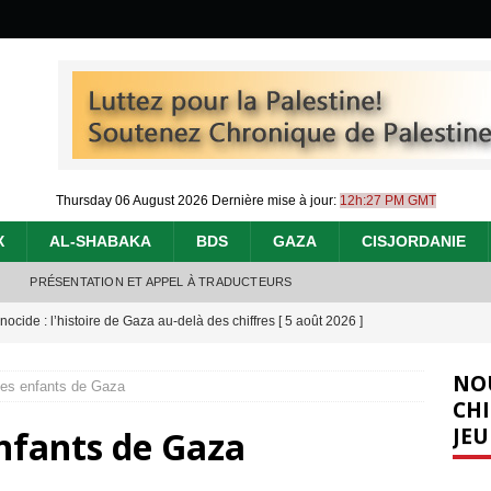
Thursday 06 August 2026
Dernière mise à jour:
12h:27 PM GMT
X
AL-SHABAKA
BDS
GAZA
CISJORDANIE
PRÉSENTATION ET APPEL À TRADUCTEURS
nocide : l’histoire de Gaza au-delà des chiffres
[ 5 août 2026 ]
effacent les preuves du génocide à Gaza
[ 4 août 2026 ]
NO
 les enfants de Gaza
 annonce un « accord de paix » à Gaza, les Israéliens multiplie les
CHI
JEU
enfants de Gaza
2026 ]
e servent de la Cisjordanie comme d’une poubelle pour leurs déchets