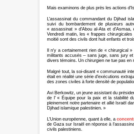
Mais examinons de plus près les actions d’Is
L’assassinat du commandant du Djihad isl
suivi du bombardement de plusieurs autr
« assassinat » d’Abou al-Ata et d’Asmaa, c
Vendredi matin, les « frappes chirurgicales 
moitié sont des civils dont huit enfants et tr
Il n’y a certainement rien de « chirurgical 
militants accusés – sans juge, sans jury e
divers témoins. Un chirurgien ne tue pas en m
Malgré tout, la soi-disant « communauté int
était en réalité une série d’exécutions extra
des zones civiles à forte densité de populatio
Avi Berkowitz, un jeune assistant du présiden
de l’ « Équipe pour la paix et la stabilit
pleinement notre partenaire et allié Israël da
Djihad islamique palestinien. »
L’Union européenne, quant à elle, a
concent
de Gaza sur Israël en réponse à l’assassinat
civils palestiniens.