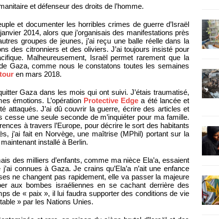
humanitaire et défenseur des droits de l’homme.
peuple et documenter les horribles crimes de guerre d’Israël
janvier 2014, alors que j’organisais des manifestations près
tres groupes de jeunes, j’ai reçu une balle réelle dans la
 des citronniers et des oliviers. J’ai toujours insisté pour
acifique. Malheureusement, Israël permet rarement que la
de de Gaza, comme nous le constatons toutes les semaines
tour
en mars 2018.
uitter Gaza dans les mois qui ont suivi. J’étais traumatisé,
 mes émotions. L’opération
Protective Edge
a été lancée et
attaqués. J’ai dû couvrir la guerre, écrire des articles et
 cesse une seule seconde de m’inquiéter pour ma famille.
nces à travers l’Europe, pour décrire le sort des habitants
 j’ai fait en Norvège, une maîtrise (MPhil) portant sur la
 maintenant installé à Berlin.
ais des milliers d’enfants, comme ma nièce Ela’a, essaient
 j’ai connues à Gaza. Je crains qu’Ela’a n’ait une enfance
hoses ne changent pas rapidement, elle va passer la majeure
per aux bombes israéliennes en se cachant derrière des
 de « paix », il lui faudra supporter des conditions de vie
itable » par les Nations Unies.