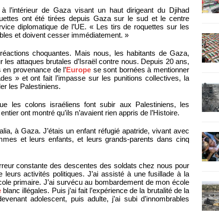
 l’intérieur de Gaza visant un haut dirigeant du Djihad
uettes ont été tirées depuis Gaza sur le sud et le centre
vice diplomatique de l’UE. « Les tirs de roquettes sur les
ables et doivent cesser immédiatement. »
s réactions choquantes. Mais nous, les habitants de Gaza,
 les attaques brutales d’Israël contre nous. Depuis 20 ans,
 en provenance de l’
Europe
se sont bornées à mentionner
es » et ont fait l’impasse sur les punitions collectives, la
er les Palestiniens.
ue les colons israéliens font subir aux Palestiniens, les
er ont montré qu’ils n’avaient rien appris de l’Histoire.
lia, à Gaza. J’étais un enfant réfugié apatride, vivant avec
mes et leurs enfants, et leurs grands-parents dans cinq
 terreur constante des descentes des soldats chez nous pour
urs activités politiques. J’ai assisté à une fusillade à la
l’école primaire. J’ai survécu au bombardement de mon école
e
blanc illégales. Puis j’ai fait l’expérience de la brutalité de la
devenant adolescent, puis adulte, j’ai subi d’innombrables