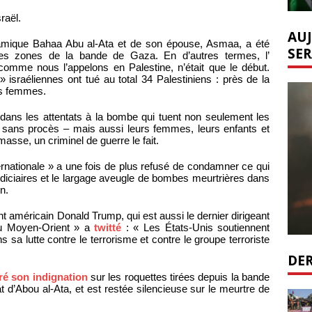
raël.
AUJ
amique Bahaa Abu al-Ata et de son épouse, Asmaa, a été
SER
es zones de la bande de Gaza. En d’autres termes, l’
omme nous l’appelons en Palestine, n’était que le début.
» israéliennes ont tué au total 34 Palestiniens : près de la
ois femmes.
» dans les attentats à la bombe qui tuent non seulement les
t sans procès – mais aussi leurs femmes, leurs enfants et
asse, un criminel de guerre le fait.
ernationale » a une fois de plus refusé de condamner ce qui
judiciaires et le largage aveugle de bombes meurtrières dans
n.
t américain Donald Trump, qui est aussi le dernier dirigeant
é du Moyen-Orient » a
twitté
: « Les États-Unis soutiennent
ns sa lutte contre le terrorisme et contre le groupe terroriste
DER
ré son indignation
sur les roquettes tirées depuis la bande
 d’Abou al-Ata, et est restée silencieuse sur le meurtre de