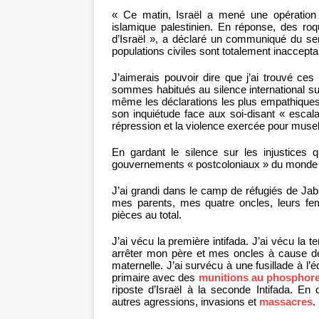
« Ce matin, Israël a mené une opération à
islamique palestinien. En réponse, des roq
d’Israël », a déclaré un communiqué du ser
populations civiles sont totalement inaccept
J’aimerais pouvoir dire que j’ai trouvé ce
sommes habitués au silence international sur
même les déclarations les plus empathiques
son inquiétude face aux soi-disant « escalad
répression et la violence exercée pour musel
En gardant le silence sur les injustices q
gouvernements « postcoloniaux » du monde enti
J’ai grandi dans le camp de réfugiés de Jaba
mes parents, mes quatre oncles, leurs fem
pièces au total.
J’ai vécu la première intifada. J’ai vécu la
arrêter mon père et mes oncles à cause de le
maternelle. J’ai survécu à une fusillade à 
primaire avec des
munitions au phosphor
riposte d’Israël à la seconde Intifada. En 
autres agressions, invasions et
massacres
.