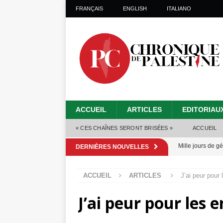
FRANÇAIS
ENGLISH
ITALIANO
ACCUEIL
ARTICLES
EDITORIAU
« CES CHAÎNES SERONT BRISÉES »
ACCUEIL
Mille jours de gé
DERNIÈRES NOUVELLES
Les Israéliens 
ACCUEIL
ARTICLES
J’ai peur pour
Alors que Trump
J’ai peur pour les 
tueries
[ 4 août 
Les Israéliens s