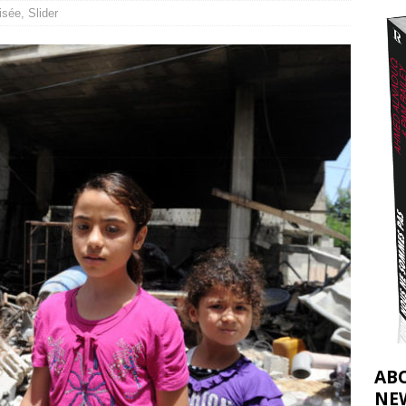
isée
,
Slider
t 2026 ]
urir : le « processus de paix » à Gaza et la propagande occidentale
[
AB
NE