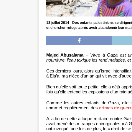
13 juillet 2014 - Des enfants palestiniens se dirig
et chercher refuge après avoir abandonné leur mais
Majed Abusalama
–
Vivre à Gaza est un
nourriture, l’eau toxique les rend malades, et
Ces derniers jours, alors qu’Israël intensifia
à Ela’a, ma nièce d’un an qui vit avec d’au
Bien qu’elle soit toute petite, elle a déjà a
fois qu’elle entend les explosions d’un raid aé
Comme les autres enfants de Gaza, elle 
commet régulièrement des
crimes de guerr
A la fin de cette attaque militaire contre Ga
avait mené des « frappes chirurgicales » à Ga
ont invoqué, une fois de plus, le « droit de se