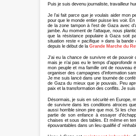
Puis je suis devenu journaliste, travailleur 
Je l’ai fait parce que je voulais aider mon 
pour que le monde entier puisse les voir. En 
de la zone tampon à l’est de Gaza avec d’au
jambe. Au moment de l’attaque, nous plantions
que la résistance populaire à Gaza soit p
situation reste « pacifique » dans la ban
depuis le début de la
Grande Marche du Re
J’ai eu la chance de survivre et de pouvoir q
mais je n’ai pas eu le temps d’approfondir
mon peuple et ma famille ont de nouveau été 
organiser des campagnes d’information sans
Je me suis lancé dans une tournée de confére
de Gaza du mieux que je pouvais. Peu après,
paix et la transformation des conflits. Je suis
Désormais, je suis en sécurité en Europe, m
de survivre dans les conditions atroces que
aussi horrible sinon pire que moi. Si les c
partie de son enfance à essayer d’échap
chaises et sous des tables. Et même en temps
épouvantables dans un lieu qualifié d' »inhab