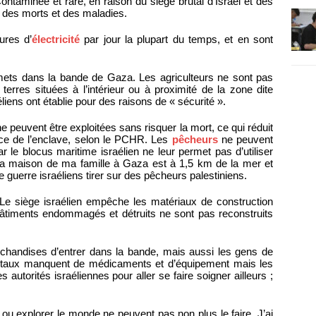
Contaminée et rare, en raison du siège brutal d’Israël et des
 des morts et des maladies.
ures d’
électricité
par jour la plupart du temps, et en sont
ets dans la bande de Gaza. Les agriculteurs ne sont pas
 terres situées à l’intérieur ou à proximité de la zone dite
éliens ont établie pour des raisons de « sécurité ».
 peuvent être exploitées sans risquer la mort, ce qui réduit
ce de l’enclave, selon le PCHR. Les
pêcheurs
ne peuvent
ar le blocus maritime israélien ne leur permet pas d’utiliser
 La maison de ma famille à Gaza est à 1,5 km de la mer et
guerre israéliens tirer sur des pêcheurs palestiniens.
e siège israélien empêche les matériaux de construction
s bâtiments endommagés et détruits ne sont pas reconstruits
handises d’entrer dans la bande, mais aussi les gens de
hôpitaux manquent de médicaments et d’équipement mais les
s autorités israéliennes pour aller se faire soigner ailleurs ;
r ou explorer le monde ne peuvent pas non plus le faire. J’ai