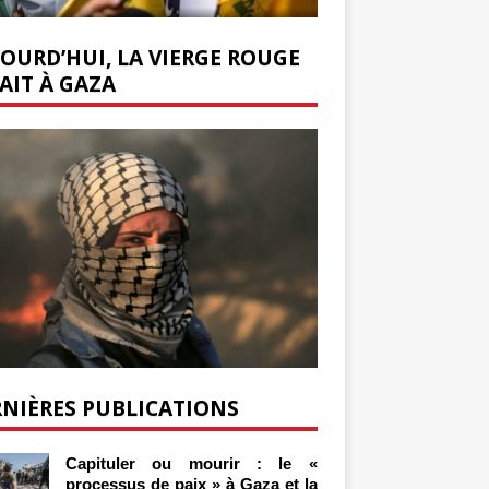
OURD’HUI, LA VIERGE ROUGE
AIT À GAZA
NIÈRES PUBLICATIONS
Capituler ou mourir : le «
processus de paix » à Gaza et la