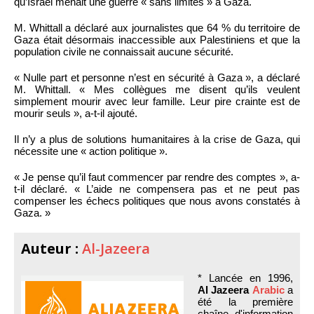
qu’Israël menait une guerre « sans limites » à Gaza.
M. Whittall a déclaré aux journalistes que 64 % du territoire de
Gaza était désormais inaccessible aux Palestiniens et que la
population civile ne connaissait aucune sécurité.
« Nulle part et personne n’est en sécurité à Gaza », a déclaré
M. Whittall. « Mes collègues me disent qu’ils veulent
simplement mourir avec leur famille. Leur pire crainte est de
mourir seuls », a-t-il ajouté.
Il n’y a plus de solutions humanitaires à la crise de Gaza, qui
nécessite une « action politique ».
« Je pense qu’il faut commencer par rendre des comptes », a-
t-il déclaré. « L’aide ne compensera pas et ne peut pas
compenser les échecs politiques que nous avons constatés à
Gaza. »
Auteur :
Al-Jazeera
* Lancée en 1996,
Al Jazeera
Arabic
a
été la première
chaîne d'information