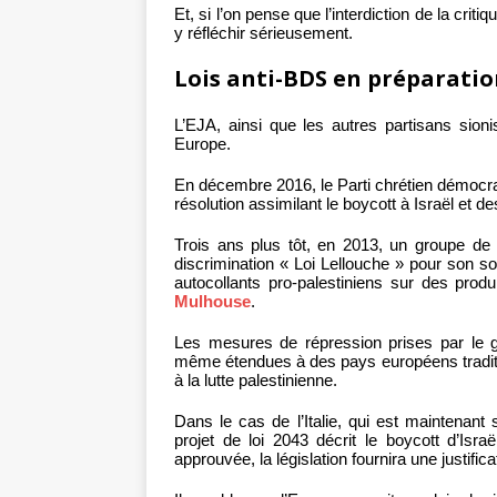
Et, si l’on pense que l’interdiction de la critiq
y réfléchir sérieusement.
Lois anti-BDS en préparati
L’EJA, ainsi que les autres partisans sion
Europe.
En décembre 2016, le Parti chrétien démocr
résolution assimilant le boycott à Israël et d
Trois ans plus tôt, en 2013, un groupe de mi
discrimination « Loi Lellouche » pour son 
autocollants pro-palestiniens sur des pro
Mulhouse
.
Les mesures de répression prises par le 
même étendues à des pays européens tradit
à la lutte palestinienne.
Dans le cas de l’Italie, qui est maintenant
projet de loi 2043 décrit le boycott d’Is
approuvée, la législation fournira une justifi