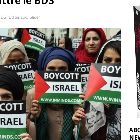
ttre le BDS
effacent les preuves du génocide à Gaza
[ 4 août 2026 ]
j’ai faite à Ismail al-Ghoul
[ 8 août 2026 ]
BDS
,
Editoriaux
,
Slider
AB
NE