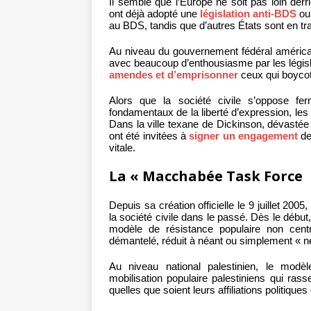
Il semble que l’Europe ne soit pas loin de
ont déjà adopté une
législation anti-BDS
ou 
au BDS, tandis que d’autres États sont en tr
Au niveau du gouvernement fédéral américain
avec beaucoup d’enthousiasme par les législ
amendes et d’emprisonner
ceux qui boycott
Alors que la société civile s’oppose fer
fondamentaux de la liberté d’expression, les 
Dans la ville texane de Dickinson, dévastée 
ont été invitées à
signer un engagement
de
vitale.
La « Macchabée Task Force
Depuis sa création officielle le 9 juillet 2005
la société civile dans le passé. Dès le débu
modèle de résistance populaire non centr
démantelé, réduit à néant ou simplement « ne
Au niveau national palestinien, le mod
mobilisation populaire palestiniens qui ras
quelles que soient leurs affiliations politique