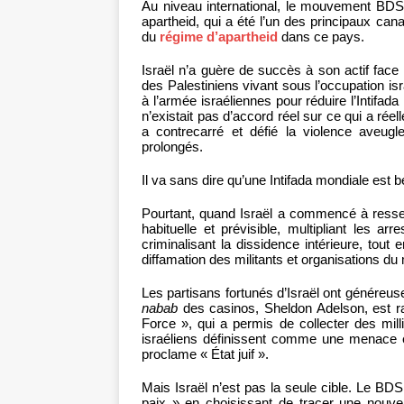
Au niveau international, le mouvement BDS 
apartheid, qui a été l’un des principaux can
du
régime d’apartheid
dans ce pays.
Israël n’a guère de succès à son actif face à
des Palestiniens vivant sous l’occupation is
à l’armée israéliennes pour réduire l’Intifa
n’existait pas d’accord réel sur ce qui a rée
a contrecarré et défié la violence aveugle
prolongés.
Il va sans dire qu’une Intifada mondiale est b
Pourtant, quand Israël a commencé à ressent
habituelle et prévisible, multipliant les ar
criminalisant la dissidence intérieure, tout
diffamation des militants et organisations d
Les partisans fortunés d’Israël ont généreus
nabab
des casinos, Sheldon Adelson, est r
Force », qui a permis de collecter des mill
israéliens définissent comme une menace exi
proclame « État juif ».
Mais Israël n’est pas la seule cible. Le B
paix » en choisissant de tracer une nouvel