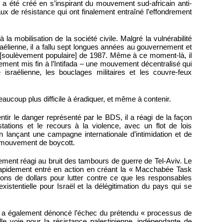
a été créé en s’inspirant du mouvement sud-africain anti-
aux de résistance qui ont finalement entraîné l’effondrement
 la mobilisation de la société civile. Malgré la vulnérabilité
raélienne, il a fallu sept longues années au gouvernement et
da [soulèvement populaire] de 1987. Même à ce moment-là, il
llement mis fin à l’Intifada – une mouvement décentralisé qui
 israélienne, les bouclages militaires et les couvre-feux
eaucoup plus difficile à éradiquer, et même à contenir.
ir le danger représenté par le BDS, il a réagi de la façon
restations et le recours à la violence, avec un flot de lois
 en lançant une campagne internationale d’intimidation et de
u mouvement de boycott.
ement réagi au bruit des tambours de guerre de Tel-Aviv. Le
apidement entré en action en créant la « Macchabée Task
ions de dollars pour lutter contre ce que les responsables
stentielle pour Israël et la délégitimation du pays qui se
DS a également dénoncé l’échec du prétendu « processus de
le voie pour la résistance palestinienne, indépendante de