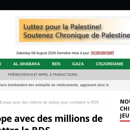
Saturday 08 August 2026
Dernière mise à jour:
7h:38 AM GMT
X
AL-SHABAKA
BDS
GAZA
CISJORDANIE
PRÉSENTATION ET APPEL À TRADUCTEURS
éliens bombardent des entrepôts de médicaments, aggravant ainsi la
déjà dramatique
[ 7 août 2026 ]
NO
l’Europe avec des millions de dollars pour combattre le BDS
urir : le « processus de paix » à Gaza et la propagande occidentale
[
CHI
JEU
ope avec des millions de
nocide : l’histoire de Gaza au-delà des chiffres
[ 5 août 2026 ]