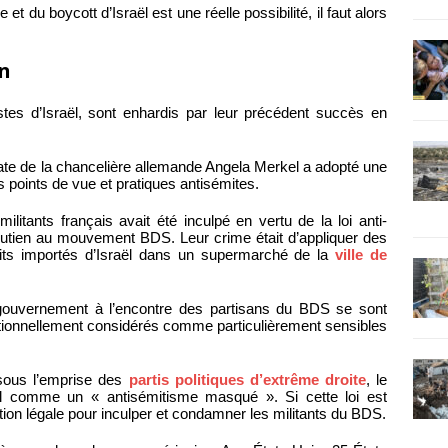
ue et du boycott d’Israël est une réelle possibilité, il faut alors
on
istes d’Israël, sont enhardis par leur précédent succès en
ate de la chancelière allemande Angela Merkel a adopté une
es points de vue et pratiques antisémites.
litants français avait été inculpé en vertu de la loi anti-
soutien au mouvement BDS. Leur crime était d’appliquer des
duits importés d’Israël dans un supermarché de la
ville de
gouvernement à l’encontre des partisans du BDS se sont
ionnellement considérés comme particulièrement sensibles
 sous l’emprise des
partis politiques d’extrême droite
, le
raël comme un « antisémitisme masqué ». Si cette loi est
cation légale pour inculper et condamner les militants du BDS.