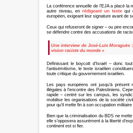
La conférence annuelle de l’EJA a placé la m
autre niveau, en
rédigeant un texte
qui 
européen, exigeant leur signature avant de s
Ceux qui refuseront de signer – ou pire encore,
se défendre contre des accusations de racis
Une interview de José-Luis Moraguès :
vision raciste du monde »
Définissant le boycott d’Israël – donc 
l’antisémitisme, le texte israélien constitu
toute critique du gouvernement israélien.
Les pays européens ont jusqu’à présent r
illégales à l’encontre des Palestiniens. Ce
rapide – centré sur les campus, les syndicat
mobilise les organisations de la société civ
pour qu’il mette fin à son occupation militaire
Bien que la criminalisation du BDS ne mette 
elle s’opposera assurément à la liberté d’ex
continent est si fier.