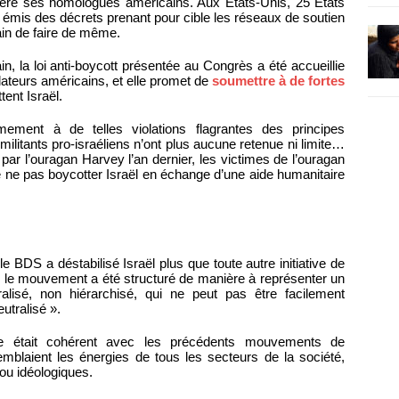
rrière ses homologues américains. Aux États-Unis, 25 États
émis des décrets prenant pour cible les réseaux de soutien
ain de faire de même.
, la loi anti-boycott présentée au Congrès a été accueillie
ateurs américains, et elle promet de
soumettre à de fortes
ent Israël.
mement à de telles violations flagrantes des principes
militants pro-israéliens n’ont plus aucune retenue ni limite…
par l’ouragan Harvey l’an dernier, les victimes de l’ouragan
 ne pas boycotter Israël en échange d’une aide humanitaire
, le BDS a déstabilisé Israël plus que toute autre initiative de
t, le mouvement a été structuré de manière à représenter un
alisé, non hiérarchisé, qui ne peut pas être facilement
utralisé ».
èle était cohérent avec les précédents mouvements de
semblaient les énergies de tous les secteurs de la société,
s ou idéologiques.