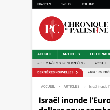
FRANÇAIS
ENGLISH
ITALIANO
ACCUEIL
ARTICLES
EDITORIAU
« CES CHAÎNES SERONT BRISÉES »
ACCUEIL
Gaza : les Isra
DERNIÈRES NOUVELLES
crise sanitaire 
ACCUEIL
ARTICLES
Israël inonde 
Capituler ou mo
Israël inonde l’Eur
6 août 2026 ]
Mille jours de gé