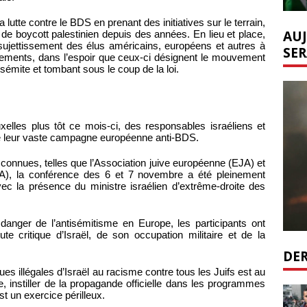
 lutte contre le BDS en prenant des initiatives sur le terrain,
AUJ
de boycott palestinien depuis des années. En lieu et place,
ssujettissement des élus américains, européens et autres à
SER
rnements, dans l’espoir que ceux-ci désignent le mouvement
émite et tombant sous le coup de la loi.
elles plus tôt ce mois-ci, des responsables israéliens et
é leur vaste campagne européenne anti-BDS.
 connues, telles que l’Association juive européenne (EJA) et
IPA), la conférence des 6 et 7 novembre a été pleinement
ec la présence du ministre israélien d’extrême-droite des
 danger de l’antisémitisme en Europe, les participants ont
e critique d’Israël, de son occupation militaire et de la
DER
es illégales d’Israël au racisme contre tous les Juifs est au
, instiller de la propagande officielle dans les programmes
t un exercice périlleux.