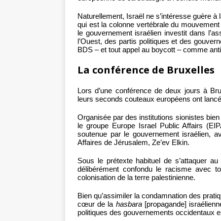
Naturellement, Israël ne s’intéresse guère à la
qui est la colonne vertébrale du mouvement 
le gouvernement israélien investit dans l’a
l’Ouest, des partis politiques et des gouve
BDS – et tout appel au boycott – comme antis
La conférence de Bruxelles
Lors d’une conférence de deux jours à Brux
leurs seconds couteaux européens ont lanc
Organisée par des institutions sionistes bien
le groupe Europe Israel Public Affairs (E
soutenue par le gouvernement israélien, av
Affaires de Jérusalem, Ze’ev Elkin.
Sous le prétexte habituel de s’attaquer au
délibérément confondu le racisme avec tout
colonisation de la terre palestinienne.
Bien qu’assimiler la condamnation des pratiqu
cœur de la
hasbara
[propagande] israélienne
politiques des gouvernements occidentaux es