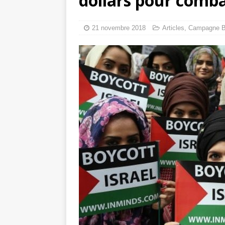
dollars pour comba
Les Israéliens 
La promesse que 
21 novembre 2018
Articles
,
Campagne 