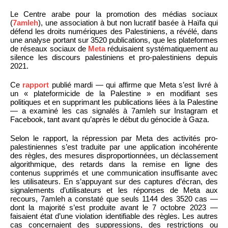
Le Centre arabe pour la promotion des médias sociaux
(
7amleh
), une association à but non lucratif basée à Haïfa qui
défend les droits numériques des Palestiniens, a révélé, dans
une analyse portant sur 3520 publications, que les plateformes
de réseaux sociaux de
Meta
réduisaient systématiquement au
silence les discours palestiniens et pro-palestiniens depuis
2021.
Ce
rapport
publié mardi — qui affirme que Meta s’est livré à
un « plateformicide de la Palestine » en modifiant ses
politiques et en supprimant les publications liées à la Palestine
— a examiné les cas signalés à 7amleh sur Instagram et
Facebook, tant avant qu’après le début du génocide à Gaza.
Selon le rapport, la répression par Meta des activités pro-
palestiniennes s’est traduite par une application incohérente
des règles, des mesures disproportionnées, un déclassement
algorithmique, des retards dans la remise en ligne des
contenus supprimés et une communication insuffisante avec
les utilisateurs. En s’appuyant sur des captures d’écran, des
signalements d’utilisateurs et les réponses de Meta aux
recours, 7amleh a constaté que seuls 1144 des 3520 cas —
dont la majorité s’est produite avant le 7 octobre 2023 —
faisaient état d’une violation identifiable des règles. Les autres
cas concernaient des suppressions, des restrictions ou