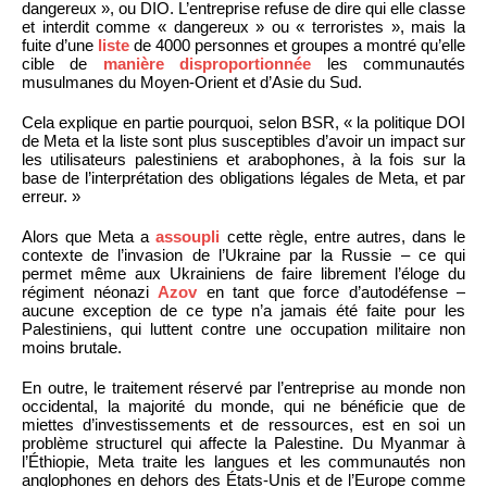
dangereux », ou DIO. L’entreprise refuse de dire qui elle classe
et interdit comme « dangereux » ou « terroristes », mais la
fuite d’une
liste
de 4000 personnes et groupes a montré qu’elle
cible de
manière disproportionnée
les communautés
musulmanes du Moyen-Orient et d’Asie du Sud.
Cela explique en partie pourquoi, selon BSR, « la politique DOI
de Meta et la liste sont plus susceptibles d’avoir un impact sur
les utilisateurs palestiniens et arabophones, à la fois sur la
base de l’interprétation des obligations légales de Meta, et par
erreur. »
Alors que Meta a
assoupli
cette règle, entre autres, dans le
contexte de l’invasion de l’Ukraine par la Russie – ce qui
permet même aux Ukrainiens de faire librement l’éloge du
régiment néonazi
Azov
en tant que force d’autodéfense –
aucune exception de ce type n’a jamais été faite pour les
Palestiniens, qui luttent contre une occupation militaire non
moins brutale.
En outre, le traitement réservé par l’entreprise au monde non
occidental, la majorité du monde, qui ne bénéficie que de
miettes d’investissements et de ressources, est en soi un
problème structurel qui affecte la Palestine. Du Myanmar à
l’Éthiopie, Meta traite les langues et les communautés non
anglophones en dehors des États-Unis et de l’Europe comme