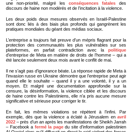
une non-priorité, malgré les
conséquences fatales
des
discours de haine non modérés et de l’incitation à la violence.
Les deux poids deux mesures observés en Israël-Palestine
sont donc liés à des biais plus profonds qui gangrènent les
pratiques mondiales du géant des médias sociaux.
L’entreprise a toujours fait preuve d’un mépris flagrant pour la
protection des communautés les plus vulnérables sur ses
plateformes, en parfait contradiction avec la
politique
d’entreprise de Meta en matière de droits de l’homme – qui a
été lancée seulement deux mois avant le conflit de mai.
Il ne s’agit pas d’ignorance béate. La réponse rapide de Meta à
l’invasion russe en Ukraine démontre que l’entreprise peut agir
quand elle le souhaite – quand il y a une volonté, il y a un
moyen. Et malgré une documentation approfondie sur la
censure, la désinformation, la violence ciblée et les discours
de haine contre les Palestiniens, elle n’a pris aucune mesure
significative et sérieuse pour corriger le tir.
En fait, les mêmes violations se répètent à l’infini. Par
exemple, dès que la violence a éclaté à Jérusalem en
avril
2022
– près d’un an après les manifestations de Sheikh Jarrah
– Facebook a
fermé la page
du site d’information palestinien
Al Qastal alors qu’il diffusait en direct le raid violent des forces