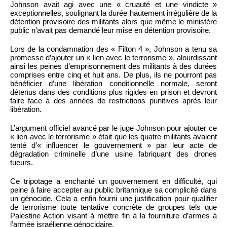
Johnson avait agi avec une « cruauté et une vindicte »
exceptionnelles, soulignant la durée hautement irrégulière de la
détention provisoire des militants alors que même le ministère
public n’avait pas demandé leur mise en détention provisoire.
Lors de la condamnation des « Filton 4 », Johnson a tenu sa
promesse d’ajouter un « lien avec le terrorisme », alourdissant
ainsi les peines d’emprisonnement des militants à des durées
comprises entre cinq et huit ans. De plus, ils ne pourront pas
bénéficier d’une libération conditionnelle normale, seront
détenus dans des conditions plus rigides en prison et devront
faire face à des années de restrictions punitives après leur
libération.
L’argument officiel avancé par le juge Johnson pour ajouter ce
« lien avec le terrorisme » était que les quatre militants avaient
tenté d’« influencer le gouvernement » par leur acte de
dégradation criminelle d’une usine fabriquant des drones
tueurs.
Ce tripotage a enchanté un gouvernement en difficulté, qui
peine à faire accepter au public britannique sa complicité dans
un génocide. Cela a enfin fourni une justification pour qualifier
de terrorisme toute tentative concrète de groupes tels que
Palestine Action visant à mettre fin à la fourniture d’armes à
l’armée israélienne génocidaire.