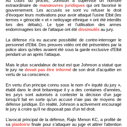
Au cours du procès, Johnson a supervisé un nombre
extraordinaire de
manœuvres juridiques
qui ont favorisé le
gouvernement. Les accusés se sont vu refuser le droit
d’évoquer leurs motivations pour avoir attaqué l’usine Elbit (les
termes « génocide » et « nettoyage ethnique » ont été interdits
lors des débats). Le type et l’utilisation des armes
endommagées lors de l’attaque ont été
dissimulés
au jury.
La défense n’a eu aucune possibilité de contre-interroger le
personnel d’Elbit. Des preuves vidéo ont été présentées par la
police alors qu’elles avaient été sous la garde exclusive d’Elbit
pendant un an après l’attaque.
Mais le plus scandaleux de tout est que Johnson a statué que
le jury ne
devait pas être informé
de son droit d’acquitter en
vertu de sa conscience.
En vertu d’un principe connu sous le nom d’« équité du jury »,
établi dans le droit britannique il y a des centaines d’années,
les jurys sont autorisés à contester la décision d’un juge
lorsqu’il fait en sorte qu’un accusé n’aie pas de moyens de
défense juridique. En réalité, Johnson a activement encouragé
le jury à croire qu’il ne disposait pas d’un tel droit.
L’avocat principal de la défense, Rajiv Menon KC, a profité de
sa
plaidoirie
finale pour s’attaquer au juge et attirer l’attention