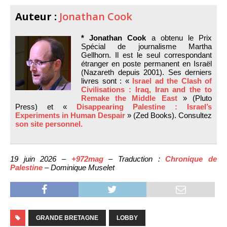
Auteur :
Jonathan Cook
* Jonathan Cook
a obtenu le Prix
Spécial de journalisme Martha
Gellhorn. Il est le seul correspondant
étranger en poste permanent en Israël
(Nazareth depuis 2001). Ses derniers
livres sont : «
Israel ad the Clash of
Civilisations : Iraq, Iran and the to
Remake the Middle East
» (Pluto
Press) et «
Disappearing Palestine : Israel’s
Experiments in Human Despair
» (Zed Books). Consultez
son site personnel.
19 juin 2026 –
+972mag
– Traduction :
Chronique de
Palestine
– Dominique Muselet
GRANDE BRETAGNE
LOBBY