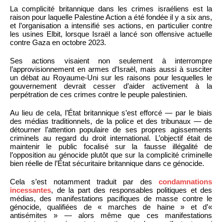
La complicité britannique dans les crimes israéliens est la
raison pour laquelle Palestine Action a été fondée il y a six ans,
et l’organisation a intensifié ses actions, en particulier contre
les usines Elbit, lorsque Israël a lancé son offensive actuelle
contre Gaza en octobre 2023.
Ses actions visaient non seulement à interrompre
l’approvisionnement en armes d’Israël, mais aussi à susciter
un débat au Royaume-Uni sur les raisons pour lesquelles le
gouvernement devrait cesser d’aider activement à la
perpétration de ces crimes contre le peuple palestinien.
Au lieu de cela, l’État britannique s’est efforcé — par le biais
des médias traditionnels, de la police et des tribunaux — de
détourner l’attention populaire de ses propres agissements
criminels au regard du droit international. L’objectif était de
maintenir le public focalisé sur la fausse illégalité de
l’opposition au génocide plutôt que sur la complicité criminelle
bien réelle de l’État sécuritaire britannique dans ce génocide.
Cela s’est notamment traduit par des
condamnations
incessantes
, de la part des responsables politiques et des
médias, des manifestations pacifiques de masse contre le
génocide, qualifiées de « marches de haine » et d’«
antisémites » — alors même que ces manifestations