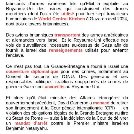
fabricants d’armes israéliens tels qu’Elbit à exploiter au
Royaume-Uni des usines qui construisent des drones
meurtriers (dont l’un a été
utilisé
pour tuer sept travailleurs
humanitaires de
World Central Kitchen
à Gaza en avril 2024,
dont trois citoyens britanniques).
Des avions britanniques
transportent
des armes américaines
et allemandes vers Israël. Et le Royaume-Uni effectue des
vols de surveillance incessants au-dessus de Gaza afin de
fournir à Israël des
renseignements
utilisés pour anéantir
l’enclave.
Ce n’est pas tout. La Grande-Bretagne a fourni à Israël une
couverture diplomatique
pour ses crimes, notamment au
Conseil de sécurité de l’ONU. Des généraux et des
responsables politiques israéliens soupçonnés de crimes de
guerre à Gaza sont
accueillis
au Royaume-Uni.
Et alors qu’il était ministre des Affaires étrangères du
gouvernement précédent, David Cameron a
menacé
de retirer
son financement à la Cour pénale internationale (CPI) — en
violation des obligations légales de la Grande-Bretagne au titre
du Statut de Rome — suite à la décision de la Cour de délivrer
un
mandat d’arrêt
contre le Premier ministre israélien
Benjamin Netanyahu.