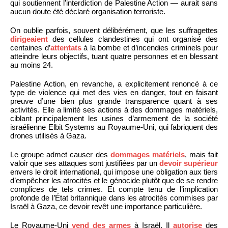
qui soutiennent l’interdiction de Palestine Action — aurait sans
aucun doute été déclaré organisation terroriste.
On oublie parfois, souvent délibérément, que les suffragettes
dirigeaient
des cellules clandestines qui ont organisé des
centaines d’
attentats
à la bombe et d’incendies criminels pour
atteindre leurs objectifs, tuant quatre personnes et en blessant
au moins 24.
Palestine Action, en revanche, a explicitement renoncé à ce
type de violence qui met des vies en danger, tout en faisant
preuve d’une bien plus grande transparence quant à ses
activités. Elle a limité ses actions à des dommages matériels,
ciblant principalement les usines d’armement de la société
israélienne Elbit Systems au Royaume-Uni, qui fabriquent des
drones utilisés à Gaza.
Le groupe admet causer des
dommages matériels
, mais fait
valoir que ses attaques sont justifiées par un
devoir supérieur
envers le droit international, qui impose une obligation aux tiers
d’empêcher les atrocités et le génocide plutôt que de se rendre
complices de tels crimes. Et compte tenu de l’implication
profonde de l’État britannique dans les atrocités commises par
Israël à Gaza, ce devoir revêt une importance particulière.
Le Royaume-Uni
vend des armes
à Israël. Il
autorise
des