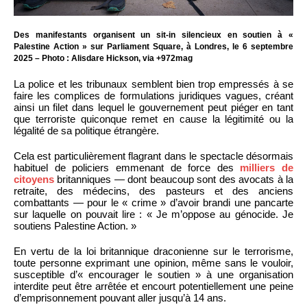
Des manifestants organisent un sit-in silencieux en soutien à «
Palestine Action » sur Parliament Square, à Londres, le 6 septembre
2025 – Photo : Alisdare Hickson, via +972mag
La police et les tribunaux semblent bien trop empressés à se
faire les complices de formulations juridiques vagues, créant
ainsi un filet dans lequel le gouvernement peut piéger en tant
que terroriste quiconque remet en cause la légitimité ou la
légalité de sa politique étrangère.
Cela est particulièrement flagrant dans le spectacle désormais
habituel de policiers emmenant de force des
milliers de
citoyens
britanniques — dont beaucoup sont des avocats à la
retraite, des médecins, des pasteurs et des anciens
combattants — pour le « crime » d’avoir brandi une pancarte
sur laquelle on pouvait lire : « Je m’oppose au génocide. Je
soutiens Palestine Action. »
En vertu de la loi britannique draconienne sur le terrorisme,
toute personne exprimant une opinion, même sans le vouloir,
susceptible d’« encourager le soutien » à une organisation
interdite peut être arrêtée et encourt potentiellement une peine
d’emprisonnement pouvant aller jusqu’à 14 ans.