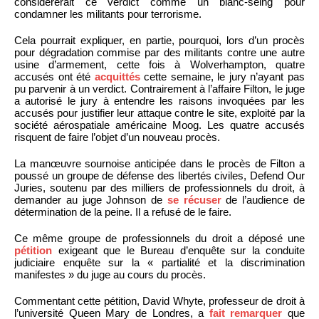
considérerait ce verdict comme un blanc-seing pour
condamner les militants pour terrorisme.
Cela pourrait expliquer, en partie, pourquoi, lors d’un procès
pour dégradation commise par des militants contre une autre
usine d’armement, cette fois à Wolverhampton, quatre
accusés ont été
acquittés
cette semaine, le jury n’ayant pas
pu parvenir à un verdict. Contrairement à l’affaire Filton, le juge
a autorisé le jury à entendre les raisons invoquées par les
accusés pour justifier leur attaque contre le site, exploité par la
société aérospatiale américaine Moog. Les quatre accusés
risquent de faire l’objet d’un nouveau procès.
La manœuvre sournoise anticipée dans le procès de Filton a
poussé un groupe de défense des libertés civiles, Defend Our
Juries, soutenu par des milliers de professionnels du droit, à
demander au juge Johnson de
se récuser
de l’audience de
détermination de la peine. Il a refusé de le faire.
Ce même groupe de professionnels du droit a déposé une
pétition
exigeant que le Bureau d’enquête sur la conduite
judiciaire enquête sur la « partialité et la discrimination
manifestes » du juge au cours du procès.
Commentant cette pétition, David Whyte, professeur de droit à
l’université Queen Mary de Londres, a
fait remarquer
que