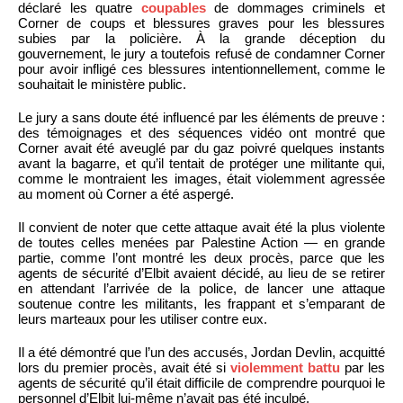
déclaré les quatre
coupables
de dommages criminels et
Corner de coups et blessures graves pour les blessures
subies par la policière. À la grande déception du
gouvernement, le jury a toutefois refusé de condamner Corner
pour avoir infligé ces blessures intentionnellement, comme le
souhaitait le ministère public.
Le jury a sans doute été influencé par les éléments de preuve :
des témoignages et des séquences vidéo ont montré que
Corner avait été aveuglé par du gaz poivré quelques instants
avant la bagarre, et qu’il tentait de protéger une militante qui,
comme le montraient les images, était violemment agressée
au moment où Corner a été aspergé.
Il convient de noter que cette attaque avait été la plus violente
de toutes celles menées par Palestine Action — en grande
partie, comme l’ont montré les deux procès, parce que les
agents de sécurité d’Elbit avaient décidé, au lieu de se retirer
en attendant l’arrivée de la police, de lancer une attaque
soutenue contre les militants, les frappant et s’emparant de
leurs marteaux pour les utiliser contre eux.
Il a été démontré que l’un des accusés, Jordan Devlin, acquitté
lors du premier procès, avait été si
violemment battu
par les
agents de sécurité qu’il était difficile de comprendre pourquoi le
personnel d’Elbit lui-même n’avait pas été inculpé.