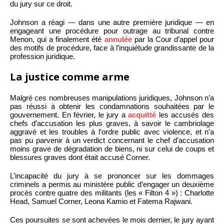
du jury sur ce droit.
Johnson a réagi — dans une autre première juridique — en
engageant une procédure pour outrage au tribunal contre
Menon, qui a finalement été
annulée
par la Cour d’appel pour
des motifs de procédure, face à l’inquiétude grandissante de la
profession juridique.
La justice comme arme
Malgré ces nombreuses manipulations juridiques, Johnson n’a
pas réussi à obtenir les condamnations souhaitées par le
gouvernement. En février, le jury a
acquitté
les accusés des
chefs d’accusation les plus graves, à savoir le cambriolage
aggravé et les troubles à l’ordre public avec violence, et n’a
pas pu parvenir à un verdict concernant le chef d’accusation
moins grave de dégradation de biens, ni sur celui de coups et
blessures graves dont était accusé Corner.
L’incapacité du jury à se prononcer sur les dommages
criminels a permis au ministère public d’engager un deuxième
procès contre quatre des militants (les « Filton 4 ») : Charlotte
Head, Samuel Corner, Leona Kamio et Fatema Rajwani.
Ces poursuites se sont achevées le mois dernier, le jury ayant