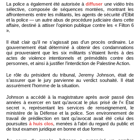
La police a également été autorisée à
diffuser
une vidéo très
sélective, composée de séquences montées, montrant les
affrontements entre les militants, les agents de sécurité d’Elbit
et la police — un autre abus de procédure judiciaire dans cette
affaire, destiné à attiser l’opinion publique contre les « Filton 6
».
Il était clair qu’il ne s’agissait pas d’un procès ordinaire. Le
gouvernement était déterminé à obtenir des condamnations
qui prouveraient que les six militants s’étaient livrés à des
actes de violence intentionnels et prémédités contre des
personnes, et ainsi à justifier l’interdiction de Palestine Action.
Le rôle du président du tribunal, Jeremy Johnson, était de
s’assurer que le jury parvienne au verdict souhaité. Il était
assurément l’homme de la situation.
Johnson a accédé à la magistrature après avoir passé des
années à exercer en tant qu’avocat le plus prisé de l’« État
secret », représentant les services de renseignement, le
ministère de la Défense et la police. Son environnement de
travail de prédilection en tant qu’avocat avait été celui des
poursuites
à huis clos
, menées à l’abri du regard du public et
de tout examen juridique en bonne et due forme.