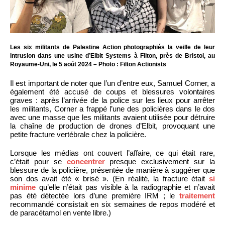
Les six militants de Palestine Action photographiés la veille de leur
intrusion dans une usine d’Elbit Systems à Filton, près de Bristol, au
Royaume-Uni, le 5 août 2024 – Photo : Filton Actionists
Il est important de noter que l’un d’entre eux, Samuel Corner, a
également été accusé de coups et blessures volontaires
graves : après l’arrivée de la police sur les lieux pour arrêter
les militants, Corner a frappé l’une des policières dans le dos
avec une masse que les militants avaient utilisée pour détruire
la chaîne de production de drones d’Elbit, provoquant une
petite fracture vertébrale chez la policière.
Lorsque les médias ont couvert l’affaire, ce qui était rare,
c’était pour se
concentrer
presque exclusivement sur la
blessure de la policière, présentée de manière à suggérer que
son dos avait été « brisé ». (En réalité, la fracture était
si
minime
qu’elle n’était pas visible à la radiographie et n’avait
pas été détectée lors d’une première IRM ; le
traitement
recommandé consistait en six semaines de repos modéré et
de paracétamol en vente libre.)