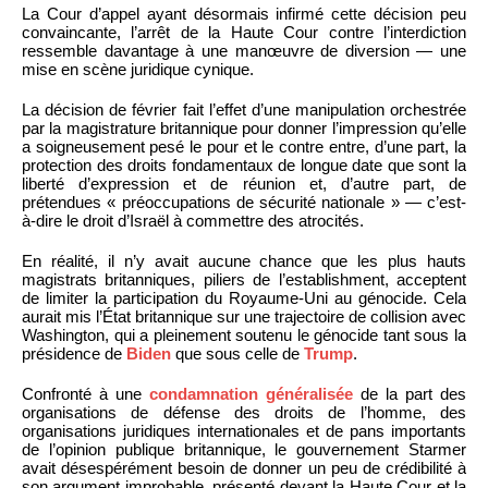
La Cour d’appel ayant désormais infirmé cette décision peu
convaincante, l’arrêt de la Haute Cour contre l’interdiction
ressemble davantage à une manœuvre de diversion — une
mise en scène juridique cynique.
La décision de février fait l’effet d’une manipulation orchestrée
par la magistrature britannique pour donner l’impression qu’elle
a soigneusement pesé le pour et le contre entre, d’une part, la
protection des droits fondamentaux de longue date que sont la
liberté d’expression et de réunion et, d’autre part, de
prétendues « préoccupations de sécurité nationale » — c’est-
à-dire le droit d’Israël à commettre des atrocités.
En réalité, il n’y avait aucune chance que les plus hauts
magistrats britanniques, piliers de l’establishment, acceptent
de limiter la participation du Royaume-Uni au génocide. Cela
aurait mis l’État britannique sur une trajectoire de collision avec
Washington, qui a pleinement soutenu le génocide tant sous la
présidence de
Biden
que sous celle de
Trump
.
Confronté à une
condamnation généralisée
de la part des
organisations de défense des droits de l’homme, des
organisations juridiques internationales et de pans importants
de l’opinion publique britannique, le gouvernement Starmer
avait désespérément besoin de donner un peu de crédibilité à
son argument improbable, présenté devant la Haute Cour et la