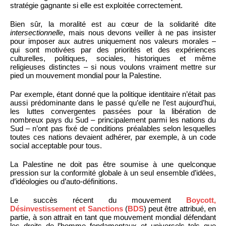
stratégie gagnante si elle est exploitée correctement.
Bien sûr, la moralité est au cœur de la solidarité dite
intersectionnelle
, mais nous devons veiller à ne pas insister
pour imposer aux autres uniquement nos valeurs morales –
qui sont motivées par des priorités et des expériences
culturelles, politiques, sociales, historiques et même
religieuses distinctes – si nous voulons vraiment mettre sur
pied un mouvement mondial pour la Palestine.
Par exemple, étant donné que la politique identitaire n’était pas
aussi prédominante dans le passé qu’elle ne l’est aujourd’hui,
les luttes convergentes passées pour la libération de
nombreux pays du Sud – principalement parmi les nations du
Sud – n’ont pas fixé de conditions préalables selon lesquelles
toutes ces nations devaient adhérer, par exemple, à un code
social acceptable pour tous.
La Palestine ne doit pas être soumise à une quelconque
pression sur la conformité globale à un seul ensemble d’idées,
d’idéologies ou d’auto-définitions.
Le succès récent du mouvement
Boycott,
Désinvestissement et Sanctions
(
BDS
) peut être attribué, en
partie, à son attrait en tant que mouvement mondial défendant
les droits de l’homme fondamentaux et universels tels que