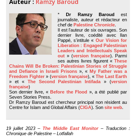
Auteur :
Ramzy Baroud
*
Dr Ramzy Baroud
est
journaliste, auteur et rédacteur en
chef de
Palestine Chronicle
.
Il est l'auteur de six ouvrages. Son
dernier livre, coédité avec Ilan
Pappé, s'intitule «
Our Vision for
Liberation : Engaged Palestinian
Leaders and Intellectuals Speak
out
» (
version française
). Parmi
ses autres livres figurent «
These
Chains Will Be Broken: Palestinian Stories of Struggle
and Defiance in Israeli Prisons
», «
My Father was a
Freedom Fighter
» (
version française
), «
The Last Earth
» et «
The Second Palestinian Intifada
» (
version
française
)
Son dernier livre, «
Before the Flood
», a été publié par
Seven Stories Press.
Dr Ramzy Baroud est chercheur principal non résident au
Centre for Islam and Global Affairs (
CIGA
). Son
site web
.
19 juillet 2023 –
The Middle East Monitor
– Traduction :
Chronique de Palestine – Lotfallah