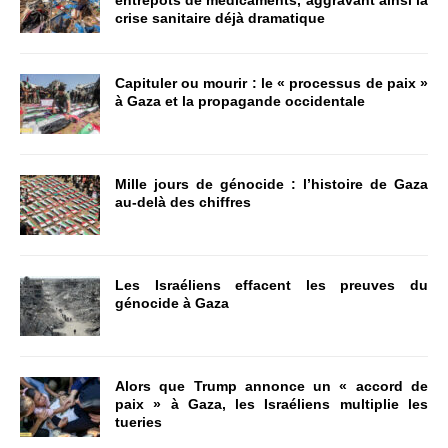
entrepôts de médicaments, aggravant ainsi la
crise sanitaire déjà dramatique
Capituler ou mourir : le « processus de paix »
à Gaza et la propagande occidentale
Mille jours de génocide : l’histoire de Gaza
au-delà des chiffres
Les Israéliens effacent les preuves du
génocide à Gaza
Alors que Trump annonce un « accord de
paix » à Gaza, les Israéliens multiplie les
tueries