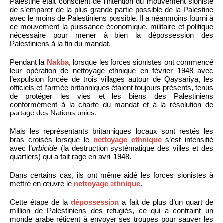
Palestine était conscient de l’intention du mouvement sioniste
de s’emparer de la plus grande partie possible de la Palestine
avec le moins de Palestiniens possible. Il a néanmoins fourni à
ce mouvement la puissance économique, militaire et politique
nécessaire pour mener à bien la dépossession des
Palestiniens à la fin du mandat.
Pendant la
Nakba
, lorsque les forces sionistes ont commencé
leur opération de nettoyage ethnique en février 1948 avec
l’expulsion forcée de trois villages autour de Qaysariya, les
officiels et l’armée britanniques étaient toujours présents, tenus
de protéger les vies et les biens des Palestiniens
conformément à la charte du mandat et à la résolution de
partage des Nations unies.
Mais les représentants britanniques locaux sont restés les
bras croisés lorsque le
nettoyage ethnique
s’est intensifié
avec l’
urbicide
(la destruction systématique des villes et des
quartiers) qui a fait rage en avril 1948.
Dans certains cas, ils ont même aidé les forces sionistes à
mettre en œuvre le
nettoyage ethnique
.
Cette étape de la
dépossession
a fait de plus d’un quart de
million de Palestiniens des réfugiés, ce qui a contraint un
monde arabe réticent à envoyer ses troupes pour sauver les