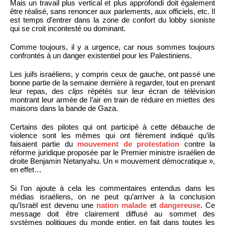
Mais un travail plus vertical et plus approfondi doit également
être réalisé, sans renoncer aux parlements, aux officiels, etc. Il
est temps d’entrer dans la zone de confort du lobby sioniste
qui se croit incontesté ou dominant.
Comme toujours, il y a urgence, car nous sommes toujours
confrontés à un danger existentiel pour les Palestiniens.
Les juifs israéliens, y compris ceux de gauche, ont passé une
bonne partie de la semaine dernière à regarder, tout en prenant
leur repas, des
clips
répétés sur leur écran de télévision
montrant leur armée de l’air en train de réduire en miettes des
maisons dans la bande de Gaza.
Certains des pilotes qui ont participé à cette débauche de
violence sont les mêmes qui ont fièrement indiqué qu’ils
faisaient partie du
mouvement de protestation
contre la
réforme juridique proposée par le Premier ministre israélien de
droite Benjamin Netanyahu. Un « mouvement démocratique »,
en effet…
Si l’on ajoute à cela les commentaires entendus dans les
médias israéliens, on ne peut qu’arriver à la conclusion
qu’Israël est devenu une
nation malade
et
dangereuse
. Ce
message doit être clairement diffusé au sommet des
systèmes politiques du monde entier, en fait dans toutes les