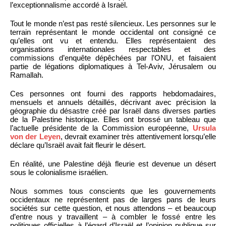
l’exceptionnalisme accordé à Israël.
Tout le monde n’est pas resté silencieux. Les personnes sur le
terrain représentant le monde occidental ont consigné ce
qu’elles ont vu et entendu. Elles représentaient des
organisations internationales respectables et des
commissions d’enquête dépêchées par l’ONU, et faisaient
partie de légations diplomatiques à Tel-Aviv, Jérusalem ou
Ramallah.
Ces personnes ont fourni des rapports hebdomadaires,
mensuels et annuels détaillés, décrivant avec précision la
géographie du désastre créé par Israël dans diverses parties
de la Palestine historique. Elles ont brossé un tableau que
l’actuelle présidente de la Commission européenne,
Ursula
von der Leyen
, devrait examiner très attentivement lorsqu’elle
déclare qu’Israël avait fait fleurir le désert.
En réalité, une Palestine déjà fleurie est devenue un désert
sous le colonialisme israélien.
Nous sommes tous conscients que les gouvernements
occidentaux ne représentent pas de larges pans de leurs
sociétés sur cette question, et nous attendons – et beaucoup
d’entre nous y travaillent – à combler le fossé entre les
politiques officielles à l’égard d’Israël et l’opinion publique sur