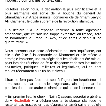
mobiles, y compris des porte-avions.
Toutefois, selon nous, la déclaration la plus significative et la
plus alarmante est sortie de la bouche du général Ali
Shamkhani (un Arabe sunnite), conseiller clé de l’imam Sayyid
Ali Khamenei, le guide suprême de la révolution islamique.
Il a déclaré : « La réponse iranienne à toute agression
américaine, que ce soit une frappe extensive ou limitée, sera
de bombarder le Grand Tel-Aviv, et ce serait le début d’une
guerre totale. »
Nous pensons que cette déclaration est très inquiétante, car
elle a été faite à la demande de Khamenei et elle reflète la
stratégie iranienne, une stratégie dont les détails ont été mis au
point lors des réunions de l’élite dirigeante et de ses institutions
spirituelles, politiques, militaires et législatives, qui se sont
tenues récemment au plus haut niveau.
L’Iran ne fera pas face tout seul à l’agression israélienne ; il
sera soutenu par ses alliés régionaux, ainsi que par les
peuples du monde arabe et islamique qui ont de l’honneur :
– En premier lieu, le cheikh Naim Qassem, secrétaire général
du «
Hezbollah
», a déclaré que la résistance islamique ne
resterait pas inactive en cas d’agression américaine et qu’elle