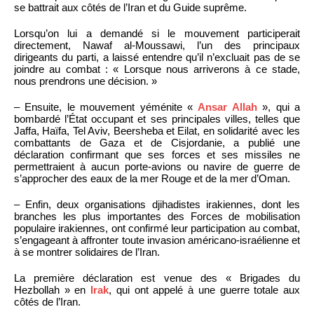
se battrait aux côtés de l’Iran et du Guide suprême.
Lorsqu’on lui a demandé si le mouvement participerait
directement, Nawaf al-Moussawi, l’un des principaux
dirigeants du parti, a laissé entendre qu’il n’excluait pas de se
joindre au combat : « Lorsque nous arriverons à ce stade,
nous prendrons une décision. »
– Ensuite, le mouvement yéménite «
Ansar Allah
», qui a
bombardé l’État occupant et ses principales villes, telles que
Jaffa, Haïfa, Tel Aviv, Beersheba et Eilat, en solidarité avec les
combattants de Gaza et de Cisjordanie, a publié une
déclaration confirmant que ses forces et ses missiles ne
permettraient à aucun porte-avions ou navire de guerre de
s’approcher des eaux de la mer Rouge et de la mer d’Oman.
– Enfin, deux organisations djihadistes irakiennes, dont les
branches les plus importantes des Forces de mobilisation
populaire irakiennes, ont confirmé leur participation au combat,
s’engageant à affronter toute invasion américano-israélienne et
à se montrer solidaires de l’Iran.
La première déclaration est venue des « Brigades du
Hezbollah » en
Irak
, qui ont appelé à une guerre totale aux
côtés de l’Iran.