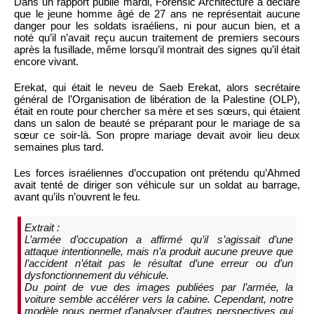
Dans un rapport publié mardi, Forensic Architecture a déclaré
que le jeune homme âgé de 27 ans ne représentait aucune
danger pour les soldats israéliens, ni pour aucun bien, et a
noté qu’il n’avait reçu aucun traitement de premiers secours
après la fusillade, même lorsqu’il montrait des signes qu’il était
encore vivant.
Erekat, qui était le neveu de Saeb Erekat, alors secrétaire
général de l’Organisation de libération de la Palestine (OLP),
était en route pour chercher sa mère et ses sœurs, qui étaient
dans un salon de beauté se préparant pour le mariage de sa
sœur ce soir-là. Son propre mariage devait avoir lieu deux
semaines plus tard.
Les forces israéliennes d’occupation ont prétendu qu’Ahmed
avait tenté de diriger son véhicule sur un soldat au barrage,
avant qu’ils n’ouvrent le feu.
Extrait :
L’armée d’occupation a affirmé qu’il s’agissait d’une
attaque intentionnelle, mais n’a produit aucune preuve que
l’accident n’était pas le résultat d’une erreur ou d’un
dysfonctionnement du véhicule.
Du point de vue des images publiées par l’armée, la
voiture semble accélérer vers la cabine. Cependant, notre
modèle nous permet d’analyser d’autres perspectives qui