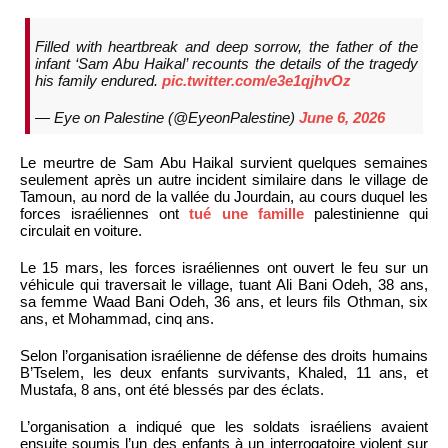
Filled with heartbreak and deep sorrow, the father of the
infant ‘Sam Abu Haikal’ recounts the details of the tragedy
his family endured.
pic.twitter.com/e3e1qjhvOz
— Eye on Palestine (@EyeonPalestine)
June 6, 2026
Le meurtre de Sam Abu Haikal survient quelques semaines
seulement après un autre incident similaire dans le village de
Tamoun, au nord de la vallée du Jourdain, au cours duquel les
forces israéliennes ont
tué une famille
palestinienne qui
circulait en voiture.
Le 15 mars, les forces israéliennes ont ouvert le feu sur un
véhicule qui traversait le village, tuant Ali Bani Odeh, 38 ans,
sa femme Waad Bani Odeh, 36 ans, et leurs fils Othman, six
ans, et Mohammad, cinq ans.
Selon l’organisation israélienne de défense des droits humains
B’Tselem, les deux enfants survivants, Khaled, 11 ans, et
Mustafa, 8 ans, ont été blessés par des éclats.
L’organisation a indiqué que les soldats israéliens avaient
ensuite soumis l’un des enfants à un interrogatoire violent sur