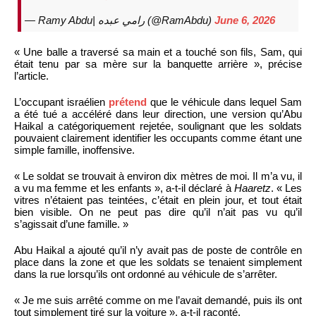
— Ramy Abdu| رامي عبده (@RamAbdu)
June 6, 2026
« Une balle a traversé sa main et a touché son fils, Sam, qui
était tenu par sa mère sur la banquette arrière », précise
l’article.
L’occupant israélien
prétend
que le véhicule dans lequel Sam
a été tué a accéléré dans leur direction, une version qu’Abu
Haikal a catégoriquement rejetée, soulignant que les soldats
pouvaient clairement identifier les occupants comme étant une
simple famille, inoffensive.
« Le soldat se trouvait à environ dix mètres de moi. Il m’a vu, il
a vu ma femme et les enfants », a-t-il déclaré à
Haaretz
. « Les
vitres n’étaient pas teintées, c’était en plein jour, et tout était
bien visible. On ne peut pas dire qu’il n’ait pas vu qu’il
s’agissait d’une famille. »
Abu Haikal a ajouté qu’il n’y avait pas de poste de contrôle en
place dans la zone et que les soldats se tenaient simplement
dans la rue lorsqu’ils ont ordonné au véhicule de s’arrêter.
« Je me suis arrêté comme on me l’avait demandé, puis ils ont
tout simplement tiré sur la voiture », a-t-il raconté.