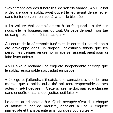
S’exprimant lors des funérailles de son fils samedi, Abu Haikal
a déclaré que le soldat avait ouvert le feu avant de se retirer
sans tenter de venir en aide à la famille blessée.
« La voiture était complètement à l’arrêt quand il a tiré sur
nous, elle ne bougeait pas du tout. Un bébé de sept mois tué
de sang-froid. Il ne méritait pas ça. »
Au cours de la cérémonie funéraire, le corps du nourrisson a
été enveloppé dans un drapeau palestinien tandis que les
personnes venues rendre hommage se rassemblaient pour lui
faire leurs adieux.
Abu Haikal a réclamé une enquête indépendante et exigé que
le soldat responsable soit traduit en justice.
« J’exige et j’attends, s’il existe une conscience, une loi, une
morale, que le soldat qui a tiré soit tenu responsable de ses
actes », a-t-il déclaré. « Cette affaire ne doit pas être classée
sans enquête et sans que justice soit faite. »
Le consulat britannique à Al-Quds occupée s’est dit « choqué
et attristé » par ce meurtre, appelant à une « enquête
immédiate et transparente ainsi qu’à des poursuites ».