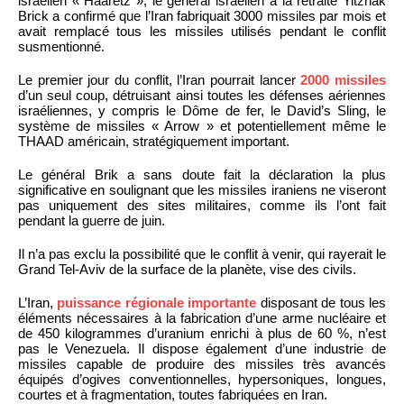
israélien « Haaretz », le général israélien à la retraite Yitzhak
Brick a confirmé que l’Iran fabriquait 3000 missiles par mois et
avait remplacé tous les missiles utilisés pendant le conflit
susmentionné.
Le premier jour du conflit, l’Iran pourrait lancer
2000 missiles
d’un seul coup, détruisant ainsi toutes les défenses aériennes
israéliennes, y compris le Dôme de fer, le David’s Sling, le
système de missiles « Arrow » et potentiellement même le
THAAD américain, stratégiquement important.
Le général Brik a sans doute fait la déclaration la plus
significative en soulignant que les missiles iraniens ne viseront
pas uniquement des sites militaires, comme ils l’ont fait
pendant la guerre de juin.
Il n’a pas exclu la possibilité que le conflit à venir, qui rayerait le
Grand Tel-Aviv de la surface de la planète, vise des civils.
L’Iran,
puissance régionale importante
disposant de tous les
éléments nécessaires à la fabrication d’une arme nucléaire et
de 450 kilogrammes d’uranium enrichi à plus de 60 %, n’est
pas le Venezuela. Il dispose également d’une industrie de
missiles capable de produire des missiles très avancés
équipés d’ogives conventionnelles, hypersoniques, longues,
courtes et à fragmentation, toutes fabriquées en Iran.