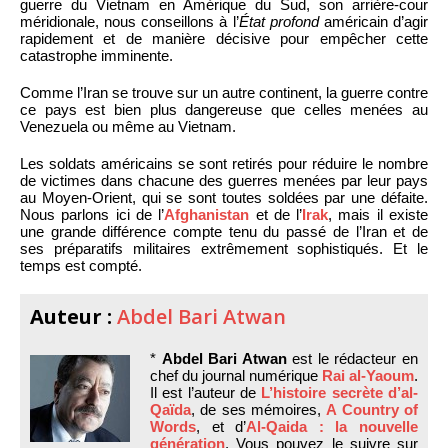
guerre du Vietnam en Amérique du Sud, son arrière-cour
méridionale, nous conseillons à l’
État profond
américain d’agir
rapidement et de manière décisive pour empêcher cette
catastrophe imminente.
Comme l’Iran se trouve sur un autre continent, la guerre contre
ce pays est bien plus dangereuse que celles menées au
Venezuela ou même au Vietnam.
Les soldats américains se sont retirés pour réduire le nombre
de victimes dans chacune des guerres menées par leur pays
au Moyen-Orient, qui se sont toutes soldées par une défaite.
Nous parlons ici de l’
Afghanistan
et de l’
Irak
, mais il existe
une grande différence compte tenu du passé de l’Iran et de
ses préparatifs militaires extrêmement sophistiqués. Et le
temps est compté.
Auteur :
Abdel Bari Atwan
*
Abdel Bari Atwan
est le rédacteur en
chef du journal numérique
Rai al-Yaoum
.
Il est l’auteur de
L’histoire secrète d’al-
Qaïda
, de ses mémoires,
A Country of
Words
, et d’
Al-Qaida : la nouvelle
génération
. Vous pouvez le suivre sur