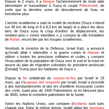
Depuis le 2 mars, il a
bloqué
l’acheminement de toute aide
alimentaire et humanitaire à Gaza et coupé l’
électricité
, de
sorte que la dernière usine de dessalement de l’eau ne
fonctionne plus.
L’armée israélienne a saisi la moitié du territoire (Gaza s’étend
sur 40 km de long et 8 à 8,5 km de large) et a placé les deux
tiers de Gaza sous le coup d’ordres de déplacement, les
rendant ainsi « zones interdites », y compris la ville frontalière
de
Rafah
, encerclée par les troupes israéliennes.
Vendredi, le ministre de la Défense, Israel Katz, a annoncé
qu’Israël allait « intensifier » la guerre contre le
Hamas
et
utiliser « toutes les pressions militaires et civiles, y compris
l’évacuation de la population de Gaza vers le sud et la mise en
œuvre du plan de
migration volontaire
du président américain
[Donald] Trump pour les habitants de Gaza ».
Depuis la
fin
unilatérale du
cessez-le-feu
par Israël le 18
mars, qui n’a
jamais été respecté
par Israël, Israël a procédé
à des bombardements et des tirs d’artillerie incessants contre
des civils, tuant plus de 1400 Palestiniens et en blessant plus
de 3600, selon le ministère palestinien de la Santé.
Selon les Nations Unies, une centaine d’
enfants
sont tués
chaque jour. Dans le même temps, Israël attise les
tensions