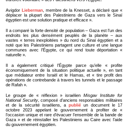
Avigdor
Lieberman
, membre de la Knesset, a déclaré que «
déplacer la plupart des Palestiniens de Gaza vers le Sinaï
égyptien est une solution pratique et efficace ».
Il a comparé la forte densité de population – Gaza est l’un des
endroits les plus densément peuplés de la planète – aux
vastes « terres inexploitées » du nord du Sinaï égyptien et a
noté que les Palestiniens partagent une culture et une langue
communes avec l’Égypte, ce qui rend toute déportation «
naturelle ».
Il a également critiqué l’Égypte parce qu’elle « profite
économiquement de la situation politique actuelle », en tant
que médiateur entre Israël et le Hamas, et « tire profit des
opérations de contrebande à travers les tunnels et le passage
de Rafah ».
Le groupe de « réflexion » israélien
Misgav Institute for
National Security
, composé d’anciens responsables militaires
et de la sécurité israéliens, a
publié
un document le 17
octobre 2023 appelant le gouvernement à profiter de «
l’occasion unique et rare d’évacuer l’ensemble de la bande de
Gaza » et de réinstaller les Palestiniens au Caire avec l’aide
du gouvernement égyptien.