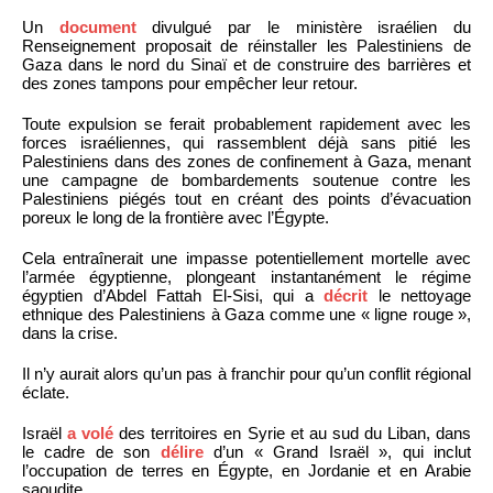
Un
document
divulgué par le ministère israélien du
Renseignement proposait de réinstaller les Palestiniens de
Gaza dans le nord du Sinaï et de construire des barrières et
des zones tampons pour empêcher leur retour.
Toute expulsion se ferait probablement rapidement avec les
forces israéliennes, qui rassemblent déjà sans pitié les
Palestiniens dans des zones de confinement à Gaza, menant
une campagne de bombardements soutenue contre les
Palestiniens piégés tout en créant des points d’évacuation
poreux le long de la frontière avec l’Égypte.
Cela entraînerait une impasse potentiellement mortelle avec
l’armée égyptienne, plongeant instantanément le régime
égyptien d’Abdel Fattah El-Sisi, qui a
décrit
le nettoyage
ethnique des Palestiniens à Gaza comme une « ligne rouge »,
dans la crise.
Il n’y aurait alors qu’un pas à franchir pour qu’un conflit régional
éclate.
Israël
a volé
des territoires en Syrie et au sud du Liban, dans
le cadre de son
délire
d’un « Grand Israël », qui inclut
l’occupation de terres en Égypte, en Jordanie et en Arabie
saoudite.