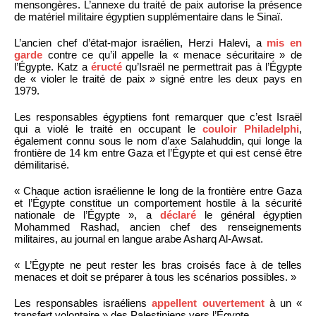
mensongères. L’annexe du traité de paix autorise la présence
de matériel militaire égyptien supplémentaire dans le Sinaï.
L’ancien chef d’état-major israélien, Herzi Halevi, a
mis en
garde
contre ce qu’il appelle la « menace sécuritaire » de
l’Égypte. Katz a
éructé
qu’Israël ne permettrait pas à l’Égypte
de « violer le traité de paix » signé entre les deux pays en
1979.
Les responsables égyptiens font remarquer que c’est Israël
qui a violé le traité en occupant le
couloir Philadelphi
,
également connu sous le nom d’axe Salahuddin, qui longe la
frontière de 14 km entre Gaza et l’Égypte et qui est censé être
démilitarisé.
« Chaque action israélienne le long de la frontière entre Gaza
et l’Égypte constitue un comportement hostile à la sécurité
nationale de l’Égypte », a
déclaré
le général égyptien
Mohammed Rashad, ancien chef des renseignements
militaires, au journal en langue arabe Asharq Al-Awsat.
« L’Égypte ne peut rester les bras croisés face à de telles
menaces et doit se préparer à tous les scénarios possibles. »
Les responsables israéliens
appellent ouvertement
à un «
transfert volontaire » des Palestiniens vers l’Égypte.