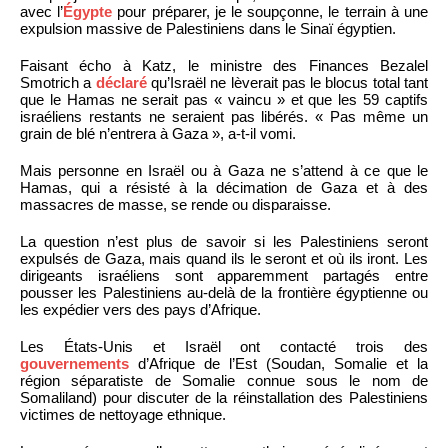
avec l’
Égypte
pour préparer, je le soupçonne, le terrain à une
expulsion massive de Palestiniens dans le Sinaï égyptien.
Faisant écho à Katz, le ministre des Finances Bezalel
Smotrich a
déclaré
qu’Israël ne lèverait pas le blocus total tant
que le Hamas ne serait pas « vaincu » et que les 59 captifs
israéliens restants ne seraient pas libérés. « Pas même un
grain de blé n’entrera à Gaza », a-t-il vomi.
Mais personne en Israël ou à Gaza ne s’attend à ce que le
Hamas, qui a résisté à la décimation de Gaza et à des
massacres de masse, se rende ou disparaisse.
La question n’est plus de savoir si les Palestiniens seront
expulsés de Gaza, mais quand ils le seront et où ils iront. Les
dirigeants israéliens sont apparemment partagés entre
pousser les Palestiniens au-delà de la frontière égyptienne ou
les expédier vers des pays d’Afrique.
Les États-Unis et Israël ont contacté trois des
gouvernements
d’Afrique de l’Est (Soudan, Somalie et la
région séparatiste de Somalie connue sous le nom de
Somaliland) pour discuter de la réinstallation des Palestiniens
victimes de nettoyage ethnique.