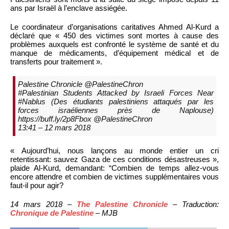
ans par Israël à l’enclave assiégée.
Le coordinateur d’organisations caritatives Ahmed Al-Kurd a
déclaré que « 450 des victimes sont mortes à cause des
problèmes auxquels est confronté le système de santé et du
manque de médicaments, d’équipement médical et de
transferts pour traitement ».
Palestine Chronicle‏ @PalestineChron
#Palestinian Students Attacked by Israeli Forces Near
#Nablus (Des étudiants palestiniens attaqués par les
forces israéliennes près de Naplouse)
https://buff.ly/2p8Fbox @PalestineChron
13:41 – 12 mars 2018
« Aujourd’hui, nous lançons au monde entier un cri
retentissant: sauvez Gaza de ces conditions désastreuses »,
plaide Al-Kurd, demandant: “Combien de temps allez-vous
encore attendre et combien de victimes supplémentaires vous
faut-il pour agir?
14 mars 2018 –
The Palestine Chronicle
– Traduction:
Chronique de Palestine
– MJB