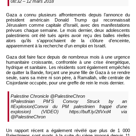
08:32 – 12 mars 2018
Gaza a connu plusieurs affrontements depuis l’annonce du
président américain Donald Trump qui reconnaissait
Jérusalem comme capitale d’Israël, avec des manifestations
prévues chaque semaine. Le mois dernier, deux adolescents
palestiniens ont été tués après avoir reçu des balles réelles
alors qu’ils s’approchaient de la clôture d’enceinte,
apparemment à la recherche d’un emploi en Israël.
Gaza doit faire face depuis de nombreux mois à une urgence
humanitaire croissante, confrontée à une crise énergétique,
hydrique et sanitaire. Les résidents sont également empêchés
de quitter la Bande, forçant une jeune fille de Gaza à se rendre
seule, sans sa mère ni son père, à Ramallah, ville centrale de
Cisjordanie occupée, pour une greffe de rein le mois dernier.
Palestine Chronicle‏ @PalestineChron
#Palestinian PM’S Convoy Struck by an
#Explosion(Convoi du PM palestinien frappé d’une
explosion) (VIDEO) https://buff.ly/2tIVxd4 via
@PalestineChron
Un rapport récent a également révélé que plus de 1 000
Palestiniens sont morts à la suite du siège imposé depuis 11