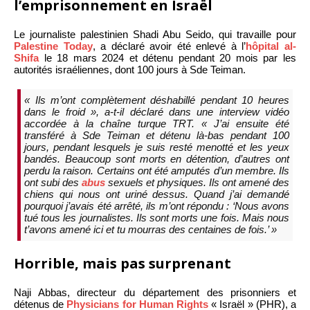
l’emprisonnement en Israël
Le journaliste palestinien Shadi Abu Seido, qui travaille pour
Palestine Today
, a déclaré avoir été enlevé à l’
hôpital al-
Shifa
le 18 mars 2024 et détenu pendant 20 mois par les
autorités israéliennes, dont 100 jours à Sde Teiman.
« Ils m’ont complètement déshabillé pendant 10 heures
dans le froid », a-t-il déclaré dans une interview vidéo
accordée à la chaîne turque TRT. « J’ai ensuite été
transféré à Sde Teiman et détenu là-bas pendant 100
jours, pendant lesquels je suis resté menotté et les yeux
bandés. Beaucoup sont morts en détention, d’autres ont
perdu la raison. Certains ont été amputés d’un membre. Ils
ont subi des
abus
sexuels et physiques. Ils ont amené des
chiens qui nous ont uriné dessus. Quand j’ai demandé
pourquoi j’avais été arrêté, ils m’ont répondu : ‘Nous avons
tué tous les journalistes. Ils sont morts une fois. Mais nous
t’avons amené ici et tu mourras des centaines de fois.’ »
Horrible, mais pas surprenant
Naji Abbas, directeur du département des prisonniers et
détenus de
Physicians for Human Rights
« Israël » (PHR), a