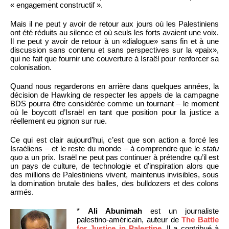
« engagement constructif ».
Mais il ne peut y avoir de retour aux jours où les Palestiniens
ont été réduits au silence et où seuls les forts avaient une voix.
Il ne peut y avoir de retour à un «dialogue» sans fin et à une
discussion sans contenu et sans perspectives sur la «paix»,
qui ne fait que fournir une couverture à Israël pour renforcer sa
colonisation.
Quand nous regarderons en arrière dans quelques années, la
décision de Hawking de respecter les appels de la campagne
BDS pourra être considérée comme un tournant – le moment
où le boycott d’Israël en tant que position pour la justice a
réellement eu pignon sur rue.
Ce qui est clair aujourd’hui, c’est que son action a forcé les
Israéliens – et le reste du monde – à comprendre que le
statu
quo
a un prix. Israël ne peut pas continuer à prétendre qu’il est
un pays de culture, de technologie et d’inspiration alors que
des millions de Palestiniens vivent, maintenus invisibles, sous
la domination brutale des balles, des bulldozers et des colons
armés.
*
Ali Abunimah
est un journaliste
palestino-américain, auteur de
The Battle
for Justice in Palestine
. Il a contribué à