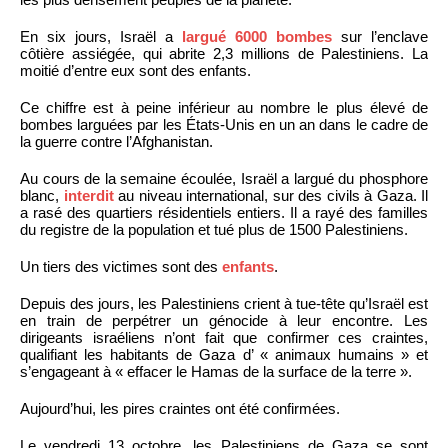
En six jours, Israël a
largué 6000 bombes
sur l’enclave
côtière assiégée, qui abrite 2,3 millions de Palestiniens. La
moitié d’entre eux sont des enfants.
Ce chiffre est à peine inférieur au nombre le plus élevé de
bombes larguées par les États-Unis en un an dans le cadre de
la guerre contre l’Afghanistan.
Au cours de la semaine écoulée, Israël a largué du phosphore
blanc,
interdit
au niveau international, sur des civils à Gaza. Il
a rasé des quartiers résidentiels entiers. Il a rayé des familles
du registre de la population et tué plus de 1500 Palestiniens.
Un tiers des victimes sont des
enfants
.
Depuis des jours, les Palestiniens crient à tue-tête qu’Israël est
en train de perpétrer un génocide à leur encontre. Les
dirigeants israéliens n’ont fait que confirmer ces craintes,
qualifiant les habitants de Gaza d’ « animaux humains » et
s’engageant à « effacer le Hamas de la surface de la terre ».
Aujourd’hui, les pires craintes ont été confirmées.
Le vendredi 13 octobre, les Palestiniens de Gaza se sont