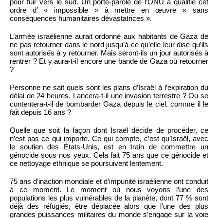
pour fuir vers le sud. Un porte-parole de l’ONU a qualifié cet
ordre d’ « impossible » à mettre en œuvre « sans
conséquences humanitaires dévastatrices ».
L’armée israélienne aurait ordonné aux habitants de Gaza de
ne pas retourner dans le nord jusqu’à ce qu’elle leur dise qu’ils
sont autorisés à y retourner. Mais seront-ils un jour autorisés à
rentrer ? Et y aura-t-il encore une bande de Gaza où retourner
?
Personne ne sait quels sont les plans d’Israël à l’expiration du
délai de 24 heures. Lancera-t-il une invasion terrestre ? Ou se
contentera-t-il de bombarder Gaza depuis le ciel, comme il le
fait depuis 16 ans ?
Quelle que soit la façon dont Israël décide de procéder, ce
n’est pas ce qui importe. Ce qui compte, c’est qu’Israël, avec
le soutien des États-Unis, est en train de commettre un
génocide sous nos yeux. Cela fait 75 ans que ce génocide et
ce nettoyage ethnique se poursuivent lentement.
75 ans d’inaction mondiale et d’impunité israélienne ont conduit
à ce moment. Le moment où nous voyons l’une des
populations les plus vulnérables de la planète, dont 77 % sont
déjà des réfugiés, être déplacée alors que l’une des plus
grandes puissances militaires du monde s’engage sur la voie