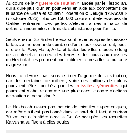
Au cours de la «
guerre de soutien
» lancée par le Hezbollah,
qui a duré plus d’un an pour venir en aide aux combattants de
la bande de Gaza et soutenir l’opération « Déluge d’Al-Aqsa »
(7 octobre 2023), plus de 150 000 colons ont été évacués de
Galilée, entraînant des pertes s’élevant à des milliards de
dollars en indemnités et frais de subsistance pour l’entité.
Seuls environ 25 % d’entre eux sont revenus après le cessez-
le-feu. Je me demande combien d’entre eux évacueront, peut-
être de Tel-Aviv, Haïfa, Akka et toutes les villes situées le long
de la côte et à l’intérieur des terres, si les nouveaux missiles
du Hezbollah les prennent pour cible en représailles à tout acte
d’agression.
Nous ne devons pas sous-estimer l’urgence de la situation,
car des centaines de milliers, voire des millions de colons
pourraient être touchés par les
missiles yéménites
qui
pourraient s’abattre comme une pluie dans le cadre d’actions
de soutien et de solidarité.
Le Hezbollah n’aura pas besoin de missiles supersoniques,
car même s’il est positionné dans le nord du Litani, à environ
30 km de la frontière avec la Galilée occupée, les roquettes
Katyusha suffisent à elles seules.