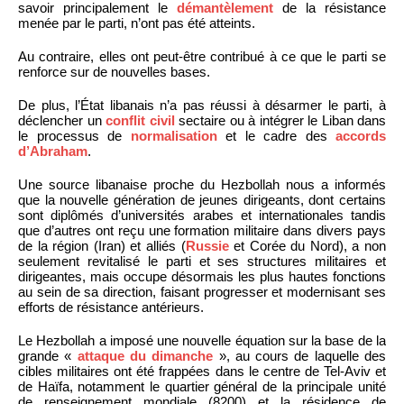
savoir principalement le
démantèlement
de la résistance
menée par le parti, n’ont pas été atteints.
Au contraire, elles ont peut-être contribué à ce que le parti se
renforce sur de nouvelles bases.
De plus, l’État libanais n’a pas réussi à désarmer le parti, à
déclencher un
conflit civil
sectaire ou à intégrer le Liban dans
le processus de
normalisation
et le cadre des
accords
d’Abraham
.
Une source libanaise proche du Hezbollah nous a informés
que la nouvelle génération de jeunes dirigeants, dont certains
sont diplômés d’universités arabes et internationales tandis
que d’autres ont reçu une formation militaire dans divers pays
de la région (Iran) et alliés (
Russie
et Corée du Nord), a non
seulement revitalisé le parti et ses structures militaires et
dirigeantes, mais occupe désormais les plus hautes fonctions
au sein de sa direction, faisant progresser et modernisant ses
efforts de résistance antérieurs.
Le Hezbollah a imposé une nouvelle équation sur la base de la
grande «
attaque du dimanche
», au cours de laquelle des
cibles militaires ont été frappées dans le centre de Tel-Aviv et
de Haïfa, notamment le quartier général de la principale unité
de renseignement mondiale (8200) et la résidence de