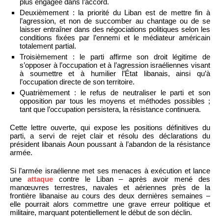
plus engagée dans l’accord.
Deuxièmement : la priorité du Liban est de mettre fin à
l’agression, et non de succomber au chantage ou de se
laisser entraîner dans des négociations politiques selon les
conditions fixées par l’ennemi et le médiateur américain
totalement partial.
Troisièmement : le parti affirme son droit légitime de
s’opposer à l’occupation et à l’agression israéliennes visant
à soumettre et à humilier l’État libanais, ainsi qu’à
l’occupation directe de son territoire.
Quatrièmement : le refus de neutraliser le parti et son
opposition par tous les moyens et méthodes possibles ;
tant que l’occupation persistera, la résistance continuera.
Cette lettre ouverte, qui expose les positions définitives du
parti, a servi de rejet clair et résolu des déclarations du
président libanais Aoun poussant à l’abandon de la résistance
armée.
Si l’armée israélienne met ses menaces à exécution et lance
une
attaque
contre le Liban – après avoir mené des
manœuvres terrestres, navales et aériennes près de la
frontière libanaise au cours des deux dernières semaines –
elle pourrait alors commettre une grave erreur politique et
militaire, marquant potentiellement le début de son déclin.