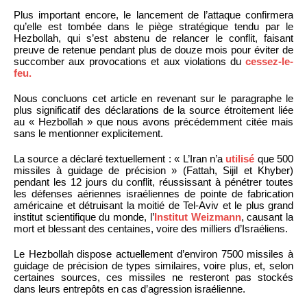
Plus important encore, le lancement de l’attaque confirmera
qu’elle est tombée dans le piège stratégique tendu par le
Hezbollah, qui s’est abstenu de relancer le conflit, faisant
preuve de retenue pendant plus de douze mois pour éviter de
succomber aux provocations et aux violations du
cessez-le-
feu.
Nous concluons cet article en revenant sur le paragraphe le
plus significatif des déclarations de la source étroitement liée
au « Hezbollah » que nous avons précédemment citée mais
sans le mentionner explicitement.
La source a déclaré textuellement : « L’Iran n’a
utilisé
que 500
missiles à guidage de précision » (Fattah, Sijil et Khyber)
pendant les 12 jours du conflit, réussissant à pénétrer toutes
les défenses aériennes israéliennes de pointe de fabrication
américaine et détruisant la moitié de Tel-Aviv et le plus grand
institut scientifique du monde, l’
Institut Weizmann
, causant la
mort et blessant des centaines, voire des milliers d’Israéliens.
Le Hezbollah dispose actuellement d’environ 7500 missiles à
guidage de précision de types similaires, voire plus, et, selon
certaines sources, ces missiles ne resteront pas stockés
dans leurs entrepôts en cas d’agression israélienne.