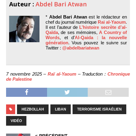
Auteur :
Abdel Bari Atwan
*
Abdel Bari Atwan
est le rédacteur en
chef du journal numérique
Rai al-Yaoum
.
Il est l’auteur de
L’histoire secrète d’al-
Qaïda
, de ses mémoires,
A Country of
Words
, et d’
Al-Qaida : la nouvelle
génération
. Vous pouvez le suivre sur
Twitter :
@abdelbariatwan
7 novembre 2025 –
Raï al-Yaoum
– Traduction :
Chronique
de Palestine
HEZBOLLAH
LIBAN
TERRORISME ISRAÉLIEN
VIDÉO
PRÉCÉDENT