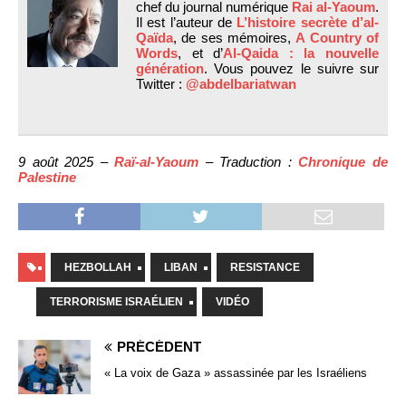
chef du journal numérique
Rai al-Yaoum
.
Il est l’auteur de
L’histoire secrète d’al-
Qaïda
, de ses mémoires,
A Country of
Words
, et d’
Al-Qaida : la nouvelle
génération
. Vous pouvez le suivre sur
Twitter :
@abdelbariatwan
9 août 2025 –
Raï-al-Yaoum
– Traduction :
Chronique de
Palestine
HEZBOLLAH
LIBAN
RESISTANCE
TERRORISME ISRAÉLIEN
VIDÉO
PRÉCÉDENT
« La voix de Gaza » assassinée par les Israéliens