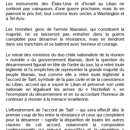
Les instruments des États-Unis et d’Israël au Liban ne
sortiront pas vainqueurs d’une guerre prochaine, mais ils en
paieront le prix fort, tout comme leurs oncles à Washington et
à Tel-Aviv.
Les honnêtes gens de l’armée libanaise, qui constituent la
majorité, ne se laisseront pas entraîner dans la guerre
complotée pour désarmer la résistance, mais se tiendront
dans ses tranchées et se battront avec honneur et courage.
Le retrait des ministres du duo chiite nationaliste de la réunion
« nuisible » du gouvernement libanais, dont la question du
désarmement figurait en tête de l’ordre du jour, lui a retiré toute
légitimité et l’a empêchée de représenter la grande majorité du
peuple libanais, tout comme elle a retiré toute légitimité à
l’accord de Taëf, symbole de la paix civile et de la coexistence
au Liban, accord qui a sauvé le Liban et préservé son unité
nationale en légalisant les armes du « Hezbollah », en
l’exemptant du désarmement et en lui accordant l’honneur de
continuer à résister à la menace israélienne.
L’effondrement de l’accord de Taëf – qui sera effectif dès le
premier coup de feu entre la résistance et ceux qui complotent
pour la désarmer – signifie la disparition de toutes les autres
clauses de cet accord, notamment la composition
confessionnelle qui prévaut aujourd’hui et la répartition «