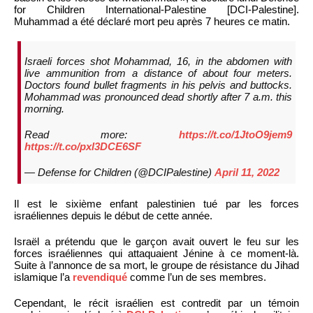
for Children International-Palestine [DCI-Palestine].
Muhammad a été déclaré mort peu après 7 heures ce matin.
Israeli forces shot Mohammad, 16, in the abdomen with
live ammunition from a distance of about four meters.
Doctors found bullet fragments in his pelvis and buttocks.
Mohammad was pronounced dead shortly after 7 a.m. this
morning.
Read more:
https://t.co/1JtoO9jem9
https://t.co/pxl3DCE6SF
— Defense for Children (@DCIPalestine)
April 11, 2022
Il est le sixième enfant palestinien tué par les forces
israéliennes depuis le début de cette année.
Israël a prétendu que le garçon avait ouvert le feu sur les
forces israéliennes qui attaquaient Jénine à ce moment-là.
Suite à l’annonce de sa mort, le groupe de résistance du Jihad
islamique l’a
revendiqué
comme l’un de ses membres.
Cependant, le récit israélien est contredit par un témoin