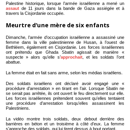
Palestine historique, lorsque l’armée israélienne a mené un
assaut
de 11 jours dans la bande de Gaza assiégée et à
travers la Cisjordanie occupée.
Meurtre d’une mère de six enfants
Dimanche, l’armée d’occupation israélienne a assassiné une
femme dans la ville palestinienne de Husan, à l’ouest de
Bethléem, également en Cisjordanie. Les forces israéliennes
ont prétendu que Ghada Sbatin agissait de manière «
suspecte » alors qu’elle s’
approchait
, et les soldats l’ont
abattue.
La femme était en fait sans arme, selon les médias israéliens.
Des soldats israéliens ont déclaré avoir engagé une «
procédure d’arrestation » en tirant en l’air. Lorsque Sbatin ne
se serait pas arrêtée, ils ont ouvert le feu directement sur elle.
Les forces israéliennes prétendent souvent qu’elles tentaient
une procédure d’arrestation lorsqu’elles assassinent les
Palestiniens.
La vidéo montre trois soldats, deux debout derrière des
barrières en béton et un troisième à côté d’eux. La femme
s’approche des soldats, qui lui tirent dessus à bout portant.