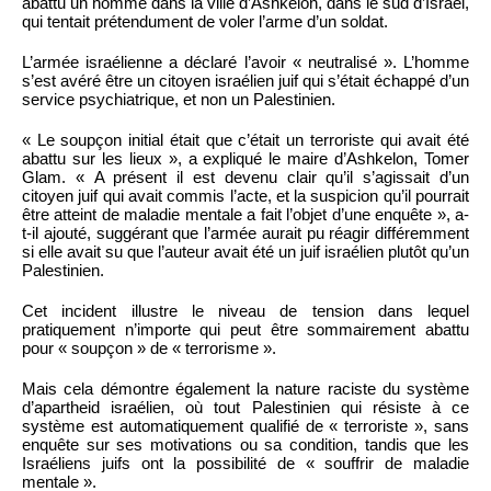
abattu un homme dans la ville d’Ashkelon, dans le sud d’Israël,
qui tentait prétendument de voler l’arme d’un soldat.
L’armée israélienne a déclaré l’avoir « neutralisé ». L’homme
s’est avéré être un citoyen israélien juif qui s’était échappé d’un
service psychiatrique, et non un Palestinien.
« Le soupçon initial était que c’était un terroriste qui avait été
abattu sur les lieux », a expliqué le maire d’Ashkelon, Tomer
Glam. « A présent il est devenu clair qu’il s’agissait d’un
citoyen juif qui avait commis l’acte, et la suspicion qu’il pourrait
être atteint de maladie mentale a fait l’objet d’une enquête », a-
t-il ajouté, suggérant que l’armée aurait pu réagir différemment
si elle avait su que l’auteur avait été un juif israélien plutôt qu’un
Palestinien.
Cet incident illustre le niveau de tension dans lequel
pratiquement n’importe qui peut être sommairement abattu
pour « soupçon » de « terrorisme ».
Mais cela démontre également la nature raciste du système
d’apartheid israélien, où tout Palestinien qui résiste à ce
système est automatiquement qualifié de « terroriste », sans
enquête sur ses motivations ou sa condition, tandis que les
Israéliens juifs ont la possibilité de « souffrir de maladie
mentale ».