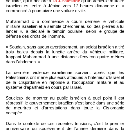
oculaire, qui a déclaré à
DCI-Palestine
qu’un véhicule militaire
israélien est entré à Jénine vers 17 heures dimanche et a
commencé à poursuivre une voiture civile.
Muhammad « a commencé à courir derrière le véhicule
militaire israélien et a semblé chercher au sol des pierres à lui
lancer », a déclaré le témoin oculaire, selon le groupe de
défense des droits de l’homme.
« Soudain, sans aucun avertissement, un soldat israélien a tiré
trois balles depuis la lunette arrière du véhicule militaire,
frappant Muhammad à une distance d’environ quatre mètres
dans l’abdomen. »
La dernière violence israélienne survient après que les
Palestiniens ont mené plusieurs attaques à l’intérieur d’Israël et
de la Cisjordanie en réponse à l’occupation militaire et au
système d’apartheid en cours par Israël.
Soucieux de montrer au public israélien à quel point il est
répressif, le gouvernement israélien s’est lancé dans une série
de meurtres et d’arrestations dans toute la Cisjordanie
occupée.
Dans le contexte de ces récentes tensions, c’est le premier
anniversaire du soulèvement de l’année dernière dans la