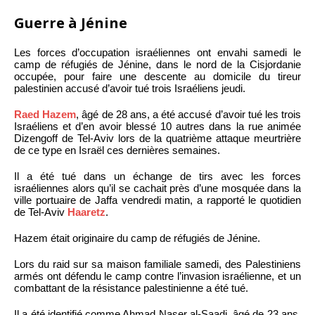
Guerre à Jénine
Les forces d’occupation israéliennes ont envahi samedi le
camp de réfugiés de Jénine, dans le nord de la Cisjordanie
occupée, pour faire une descente au domicile du tireur
palestinien accusé d’avoir tué trois Israéliens jeudi.
Raed Hazem
, âgé de 28 ans, a été accusé d’avoir tué les trois
Israéliens et d’en avoir blessé 10 autres dans la rue animée
Dizengoff de Tel-Aviv lors de la quatrième attaque meurtrière
de ce type en Israël ces dernières semaines.
Il a été tué dans un échange de tirs avec les forces
israéliennes alors qu’il se cachait près d’une mosquée dans la
ville portuaire de Jaffa vendredi matin, a rapporté le quotidien
de Tel-Aviv
Haaretz
.
Hazem était originaire du camp de réfugiés de Jénine.
Lors du raid sur sa maison familiale samedi, des Palestiniens
armés ont défendu le camp contre l’invasion israélienne, et un
combattant de la résistance palestinienne a été tué.
Il a été identifié comme Ahmad Naser al-Saadi, âgé de 23 ans,