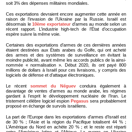
soit 3% des dépenses militaires mondiales.
Ces exportations devraient encore augmenter cette année en
raison de l’invasion de l’Ukraine par la Russie. Israël est
désormais le
10ème exportateur
d’armes au monde selon un
récent rapport. L’industrie high-tech de l’État d’occupation
espère suivre la même voie.
Certaines des exportations d’armes de ces dernières années
étaient destinées aux États arabes du Golfe, qui ont acheté
des armes et des systèmes de surveillance en évitant la
moindre publicité, avant même les accords publics de la ainsi-
nommée « normalisation ». Début 2020, ils ont payé 800
millions de dollars à Israël pour ces livraisons, y compris des
logiciels de défense et d’attaque électroniques.
Le récent
sommet du Néguev
conduira également à
davantage de ventes d’armes au monde arabe, les régimes
gardant à l’esprit le développement nucléaire de l’Iran. Le
tristement célèbre logiciel espion
Pegasus
sera probablement
proposé en échange de survols israéliens.
La part de l’Europe dans les exportations d’armes d’Israël est
de 30 % ; l’Asie et la région du Pacifique totalisent 44 % ;
L’Amérique du Nord en achète 20 % ; et le reste est réparti
entre l’Amérique latine et l’Afrique. La guerre en Ukraine