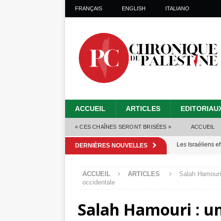
FRANÇAIS
ENGLISH
ITALIANO
ACCUEIL
ARTICLES
EDITORIAU
« CES CHAÎNES SERONT BRISÉES »
ACCUEIL
Les Israéliens 
DERNIÈRES NOUVELLES
Alors que Trump
ACCUEIL
ARTICLES
Salah Hamouri 
tueries
[ 4 août 
occidentale
Les Israéliens s
Salah Hamouri : un
toxiques
[ 3 aoû