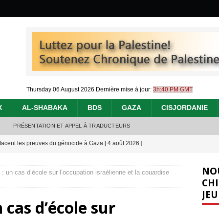
Thursday 06 August 2026
Dernière mise à jour:
3h:40 PM GMT
X
AL-SHABAKA
BDS
GAZA
CISJORDANIE
PRÉSENTATION ET APPEL À TRADUCTEURS
effacent les preuves du génocide à Gaza
[ 4 août 2026 ]
 annonce un « accord de paix » à Gaza, les Israéliens multiplie les
NO
: un cas d’école sur l’occupation israélienne et la couardise
2026 ]
CHI
JEU
e servent de la Cisjordanie comme d’une poubelle pour leurs déchets
 cas d’école sur
t 2026 ]