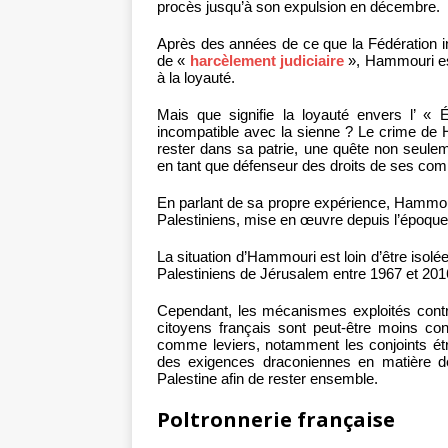
procès jusqu’à son expulsion en décembre.
Après des années de ce que la Fédération i
de «
harcèlement judiciaire
», Hammouri es
à la loyauté.
Mais que signifie la loyauté envers l’ « 
incompatible avec la sienne ? Le crime de 
rester dans sa patrie, une quête non seulem
en tant que défenseur des droits de ses comp
En parlant de sa propre expérience, Hammour
Palestiniens, mise en œuvre depuis l’époque
La situation d’Hammouri est loin d’être isolé
Palestiniens de Jérusalem entre 1967 et 201
Cependant, les mécanismes exploités contre
citoyens français sont peut-être moins conn
comme leviers, notamment les conjoints étr
des exigences draconiennes en matière de 
Palestine afin de rester ensemble.
Poltronnerie française