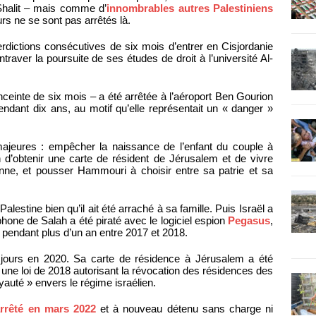
Shalit – mais comme d’
innombrables autres Palestiniens
rs ne se sont pas arrêtés là.
rdictions consécutives de six mois d’entrer en Cisjordanie
raver la poursuite de ses études de droit à l’université Al-
ceinte de six mois – a été arrêtée à l’aéroport Ben Gourion
endant dix ans, au motif qu’elle représentait un « danger »
jeures : empêcher la naissance de l’enfant du couple à
d’obtenir une carte de résident de Jérusalem et de vivre
lienne, et pousser Hammouri à choisir entre sa patrie et sa
lestine bien qu’il ait été arraché à sa famille. Puis Israël a
hone de Salah a été piraté avec le logiciel espion
Pegasus
,
pendant plus d’un an entre 2017 et 2018.
jours en 2020. Sa carte de résidence à Jérusalem a été
ne loi de 2018 autorisant la révocation des résidences des
auté » envers le régime israélien.
rrêté en mars 2022
et à nouveau détenu sans charge ni