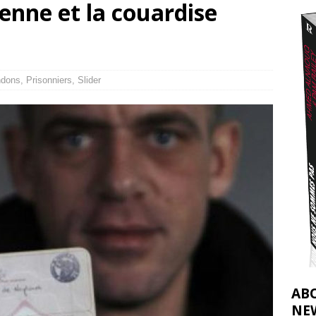
ienne et la couardise
ulteur tente de sauver ses abeilles à Gaza
[ 2 août 2026 ]
nocide : l’histoire de Gaza au-delà des chiffres
[ 5 août 2026 ]
ndons
,
Prisonniers
,
Slider
AB
NE