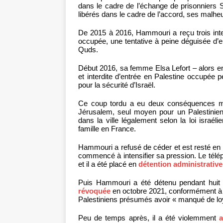
dans le cadre de l’échange de prisonniers 
libérés dans le cadre de l’accord, ses malheu
De 2015 à 2016, Hammouri a reçu trois inte
occupée, une tentative à peine déguisée d’ent
Quds.
Début 2016, sa femme Elsa Lefort – alors en
et interdite d’entrée en Palestine occupée p
pour la sécurité d’Israël.
Ce coup tordu a eu deux conséquences ma
Jérusalem, seul moyen pour un Palestinien 
dans la ville légalement selon la loi israé
famille en France.
Hammouri a refusé de céder et est resté en Pa
commencé à intensifier sa pression. Le télép
et il a été placé en
détention administrative
Puis Hammouri a été détenu pendant huit 
révoquée
en octobre 2021, conformément à u
Palestiniens présumés avoir « manqué de loy
Peu de temps après, il a été violemment
a