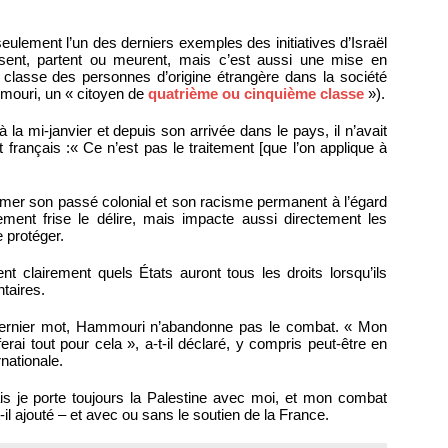
ulement l’un des derniers exemples des initiatives d’Israël
isent, partent ou meurent, mais c’est aussi une mise en
 classe des personnes d’origine étrangère dans la société
mmouri, un « citoyen de
quatrième ou cinquième classe
»).
à la mi-janvier et depuis son arrivée dans le pays, il n’avait
rançais :« Ce n’est pas le traitement [que l’on applique à
mer son passé colonial et son racisme permanent à l’égard
ment frise le délire, mais impacte aussi directement les
 protéger.
nt clairement quels États auront tous les droits lorsqu’ils
taires.
 le dernier mot, Hammouri n’abandonne pas le combat. « Mon
ferai tout pour cela », a-t-il déclaré, y compris peut-être en
nationale.
ais je porte toujours la Palestine avec moi, et mon combat
t-il ajouté – et avec ou sans le soutien de la France.