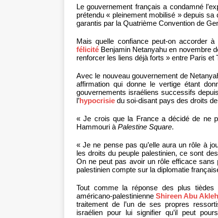
Le gouvernement français a condamné l’expu
prétendu « pleinement mobilisé » depuis sa d
garantis par la Quatrième Convention de Ge
Mais quelle confiance peut-on accorder 
félicité
Benjamin Netanyahu en novembre derni
renforcer les liens déjà forts » entre Paris et 
Avec le nouveau gouvernement de Netanyah
affirmation qui donne le vertige étant don
gouvernements israéliens successifs depuis
l’
hypocrisie
du soi-disant pays des droits d
« Je crois que la France a décidé de ne pa
Hammouri à
Palestine Square
.
« Je ne pense pas qu’elle aura un rôle à jou
les droits du peuple palestinien, ce sont de
On ne peut pas avoir un rôle efficace sans 
palestinien compte sur la diplomatie française
Tout comme la réponse des plus tièdes 
américano-palestinienne
Shireen Abu Akle
traitement de l’un de ses propres ressor
israélien pour lui signifier qu’il peut p