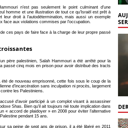
 Hammouri n’est pas seulement le point culminant d’une
l homme et une illustration de tout ce qu’Israël est prêt à
AUJ
 et leur droit à l’autodétermination, mais aussi un exemple
SER
aux face aux violations commises par l’occupation.
fus de ces pays de faire face à la charge de leur propre passé
croissantes
un père palestinien, Salah Hammouri a été arrêté pour la
 a passé cinq mois en prison pour avoir distribué des tracts
été de nouveau emprisonné, cette fois sous le coup de la
élienne d’incarcération sans inculpation ni procès, largement
contre les Palestiniens.
 accusé d’avoir participé à un complot visant à assassiner
DER
odoxe Shas. Bien qu’il ait toujours nié toute implication dans
« accord de plaidoyer » en 2008 pour éviter l’alternative
a Palestine pendant 15 ans.
 sur sa peine de sept ans de prison, il a été libéré en 2011