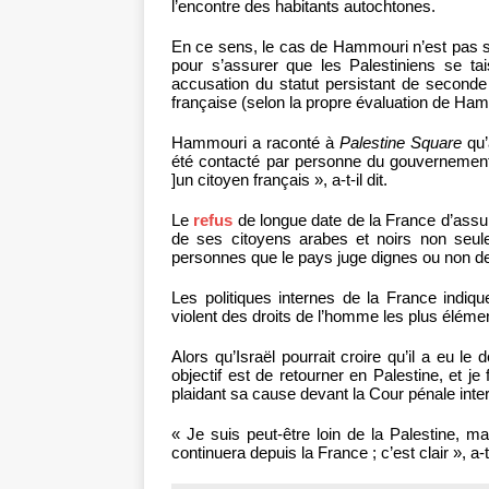
l’encontre des habitants autochtones.
En ce sens, le cas de Hammouri n’est pas se
pour s’assurer que les Palestiniens se ta
accusation du statut persistant de seconde
française (selon la propre évaluation de Ha
Hammouri a raconté à
Palestine Square
qu’
été contacté par personne du gouvernement f
]un citoyen français », a-t-il dit.
Le
refus
de longue date de la France d’assu
de ses citoyens arabes et noirs non seule
personnes que le pays juge dignes ou non de
Les politiques internes de la France indique
violent des droits de l’homme les plus élémen
Alors qu’Israël pourrait croire qu’il a eu
objectif est de retourner en Palestine, et je 
plaidant sa cause devant la Cour pénale inter
« Je suis peut-être loin de la Palestine, m
continuera depuis la France ; c’est clair », a-