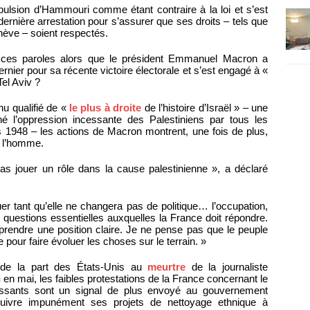
lsion d’Hammouri comme étant contraire à la loi et s’est
ernière arrestation pour s’assurer que ses droits – tels que
nève – soient respectés.
à ces paroles alors que le président Emmanuel Macron a
er pour sa récente victoire électorale et s’est engagé à «
Tel Aviv ?
u qualifié de «
le plus à droite
de l’histoire d’Israël » – une
né l’oppression incessante des Palestiniens par tous les
 1948 – les actions de Macron montrent, une fois de plus,
e l’homme.
s jouer un rôle dans la cause palestinienne », a déclaré
er tant qu’elle ne changera pas de politique… l’occupation,
s questions essentielles auxquelles la France doit répondre.
prendre une position claire. Je ne pense pas que le peuple
 pour faire évoluer les choses sur le terrain. »
de la part des États-Unis au
meurtre
de la journaliste
h
en mai, les faibles protestations de la France concernant le
tissants sont un signal de plus envoyé au gouvernement
oursuivre impunément ses projets de nettoyage ethnique à