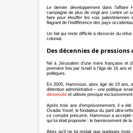
Le dernier développement dans l’affaire
campagne de plus de vingt ans contre un seu
faire pour étouffer les voix palestiniennes
flagrant de l’indifférence des pays occident
Un fait qui reste difficile à dissocier du re
colonial.
Des décennies de pressions 
Né à Jérusalem d’une mère française et d’
première fois par Israël à l’âge de 16 ans et
politiques.
En 2005, Hammouri, alors âgé de 19 ans, a 
détention administrative – une politique isra
dénoncée
et utilisée presque exclusivement 
Après trois ans d’emprisonnement, il a été
Ovadia Yosef, le fondateur du parti ultra-orth
ce complot présumé, Hammouri a accepté un 
qui lui était proposée : le bannissement de l
Alors qu’il ne lui restait que quelques mois