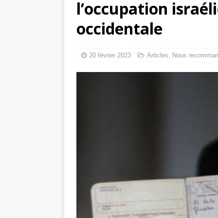
l’occupation israél
Comment un apic
occidentale
Mille jours de gé
20 février 2023
Articles
,
Nous recomma