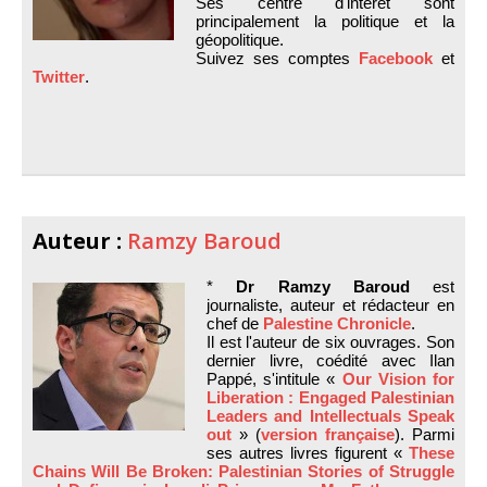
Ses centre d'intérêt sont
principalement la politique et la
géopolitique.
Suivez ses comptes
Facebook
et
Twitter
.
Auteur :
Ramzy Baroud
*
Dr Ramzy Baroud
est
journaliste, auteur et rédacteur en
chef de
Palestine Chronicle
.
Il est l'auteur de six ouvrages. Son
dernier livre, coédité avec Ilan
Pappé, s'intitule «
Our Vision for
Liberation : Engaged Palestinian
Leaders and Intellectuals Speak
out
» (
version française
). Parmi
ses autres livres figurent «
These
Chains Will Be Broken: Palestinian Stories of Struggle