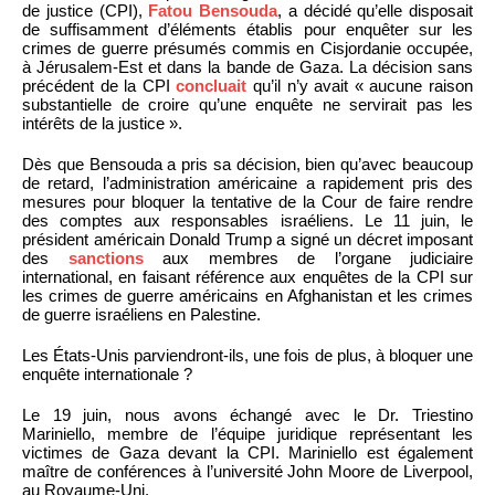
de justice (CPI),
Fatou Bensouda
, a décidé qu’elle disposait
de suffisamment d’éléments établis pour enquêter sur les
crimes de guerre présumés commis en Cisjordanie occupée,
à Jérusalem-Est et dans la bande de Gaza. La décision sans
précédent de la CPI
concluait
qu’il n’y avait « aucune raison
substantielle de croire qu’une enquête ne servirait pas les
intérêts de la justice ».
Dès que Bensouda a pris sa décision, bien qu’avec beaucoup
de retard, l’administration américaine a rapidement pris des
mesures pour bloquer la tentative de la Cour de faire rendre
des comptes aux responsables israéliens. Le 11 juin, le
président américain Donald Trump a signé un décret imposant
des
sanctions
aux membres de l’organe judiciaire
international, en faisant référence aux enquêtes de la CPI sur
les crimes de guerre américains en Afghanistan et les crimes
de guerre israéliens en Palestine.
Les États-Unis parviendront-ils, une fois de plus, à bloquer une
enquête internationale ?
Le 19 juin, nous avons échangé avec le Dr. Triestino
Mariniello, membre de l’équipe juridique représentant les
victimes de Gaza devant la CPI. Mariniello est également
maître de conférences à l’université John Moore de Liverpool,
au Royaume-Uni.