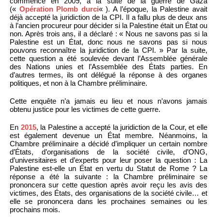
commencé en 2009, à la suite de la guerre de Gaza
(«
Opération Plomb durci
« ). A l’époque, la Palestine avait
déjà accepté la juridiction de la CPI. Il a fallu plus de deux ans
à l’ancien procureur pour décider si la Palestine était un État ou
non. Après trois ans, il a déclaré : « Nous ne savons pas si la
Palestine est un État, donc nous ne savons pas si nous
pouvons reconnaître la juridiction de la CPI. » Par la suite,
cette question a été soulevée devant l’Assemblée générale
des Nations unies et l’Assemblée des États parties. En
d’autres termes, ils ont délégué la réponse à des organes
politiques, et non à la Chambre préliminaire.
Cette enquête n’a jamais eu lieu et nous n’avons jamais
obtenu justice pour les victimes de cette guerre.
En
2015
, la Palestine a accepté la juridiction de la Cour, et elle
est également devenue un État membre. Néanmoins, la
Chambre préliminaire a décidé d’impliquer un certain nombre
d’États, d’organisations de la société civile, d’ONG,
d’universitaires et d’experts pour leur poser la question : La
Palestine est-elle un État en vertu du Statut de Rome ? La
réponse a été la suivante : la Chambre préliminaire se
prononcera sur cette question après avoir reçu les avis des
victimes, des États, des organisations de la société civile… et
elle se prononcera dans les prochaines semaines ou les
prochains mois.