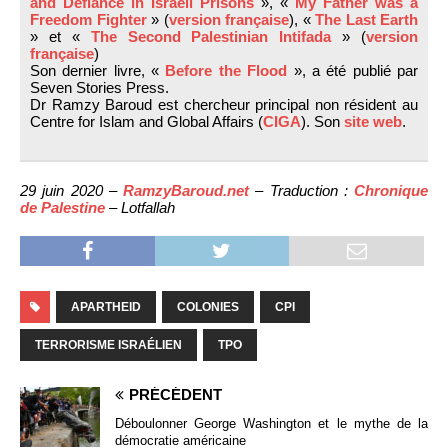
and Defiance in Israeli Prisons
», «
My Father was a
Freedom Fighter
» (
version française
), «
The Last Earth
» et «
The Second Palestinian Intifada
» (
version
française
)
Son dernier livre, «
Before the Flood
», a été publié par
Seven Stories Press.
Dr Ramzy Baroud est chercheur principal non résident au
Centre for Islam and Global Affairs (
CIGA
). Son
site web
.
29 juin 2020 –
RamzyBaroud.net
– Traduction :
Chronique
de Palestine
– Lotfallah
APARTHEID
COLONIES
CPI
TERRORISME ISRAÉLIEN
TPO
PRÉCÉDENT
Déboulonner George Washington et le mythe de la
démocratie américaine