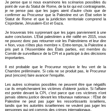
Je pense que si nous examinons les scénarios possibles du
point de vue du Statut de Rome, de la loi qui est contraignante,
je ne pense pas que les juges aient d’autre choix que de
confirmer au Procureur que la Palestine est un État selon le
Statut de Rome et que la juridiction territoriale comprend la
Cisjordanie, Jérusalem-Est et Gaza.
Je trouverais très surprenant que les juges parviennent à une
autre conclusion. L’État palestinien a été ratifié en 2015, vous
ne pouvez donc pas retourner voir les Palestiniens et leur dire
« Non, vous n’êtes plus membre ». Entre-temps, la Palestine a
pris part à l’Assemblée des États parties, est membre du
Comité de surveillance de la CPI et a participé à des décisions
importantes.
Il est probable que le Procureur reçoive le feu vert de la
Chambre préliminaire. Si cela ne se produit pas, le Procureur
peut (encore) faire avancer l’enquête.
Les autres scénarios possibles ne peuvent être que négatifs
car ils empêcheraient les victimes d’obtenir justice. Si l’affaire
est portée devant la CPI, c’est parce que ces victimes n’ont
jamais obtenu justice devant les tribunaux nationaux : l’État de
Palestine ne peut pas juger les ressortissants israéliens,
tandis que les autorités israéliennes ne veulent pas juger les
personnes qui ont commis des crimes internationaux.