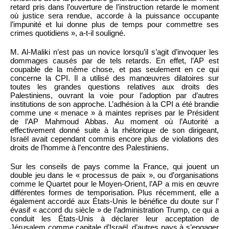
retard pris dans l’ouverture de l’instruction retarde le moment
où justice sera rendue, accorde à la puissance occupante
l’impunité et lui donne plus de temps pour commettre ses
crimes quotidiens », a-t-il souligné.
M. Al-Maliki n’est pas un novice lorsqu’il s’agit d’invoquer les
dommages causés par de tels retards. En effet, l’AP est
coupable de la même chose, et pas seulement en ce qui
concerne la CPI. Il a utilisé des manœuvres dilatoires sur
toutes les grandes questions relatives aux droits des
Palestiniens, ouvrant la voie pour l’adoption par d’autres
institutions de son approche. L’adhésion à la CPI a été brandie
comme une « menace » à maintes reprises par le Président
de l’AP Mahmoud Abbas. Au moment où l’Autorité a
effectivement donné suite à la rhétorique de son dirigeant,
Israël avait cependant commis encore plus de violations des
droits de l’homme à l’encontre des Palestiniens.
Sur les conseils de pays comme la France, qui jouent un
double jeu dans le « processus de paix », ou d’organisations
comme le Quartet pour le Moyen-Orient, l’AP a mis en œuvre
différentes formes de temporisation. Plus récemment, elle a
également accordé aux États-Unis le bénéfice du doute sur l’
évasif « accord du siècle » de l’administration Trump, ce qui a
conduit les États-Unis à déclarer leur acceptation de
Jérusalem comme capitale d’Israël, d’autres pays à s’engager