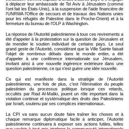
à déplacer leur ambassade de Tel Aviv à Jérusalem (comme
l’ont fait les États-Unis), à la suspension de l’aide financière de
l’UNRWA l’Office de secours et de travaux des Nations unies
pour les réfugiés de Palestine dans le Proche-Orient) et à la
fermeture du bureau de l’OLP à Washington.
La réponse de l’Autorité palestinienne à tous ces revirements a
été d’appeler à la protestation sur la question de Jérusalem et
de mendier le soutien individuel de certains pays. Le seul
grand geste de l’Autorité, considérant que la Ville Sainte faisait
l’objet de nombreux débats dans le monde entier, a été
d’appeler à une conférence internationale sur Jérusalem,
invitant ainsi à une nouvelle ingérence extérieure dans une
question palestinienne, ce qui n’est guère une idée nouvelle.
Ce qui est manifeste dans la stratégie de l’Autorité
palestinienne, une fois de plus, c’est l’élimination du peuple
palestinien du processus politique lorsque ces retards,
occultés par Riad Al-Maliki, jouent un rôle important dans la
violation continue et systématique des droits des Palestiniens
par Israël, soutenu par ses complices internationaux.
La CPI va sans aucun doute faire traîner les choses et à
chaque remarque diplomatique facile à anticiper, l’Autorité
palestinienne continuera à exposer ses actions futiles, telles
que vouloir à tout prix implorer la communauté internationale