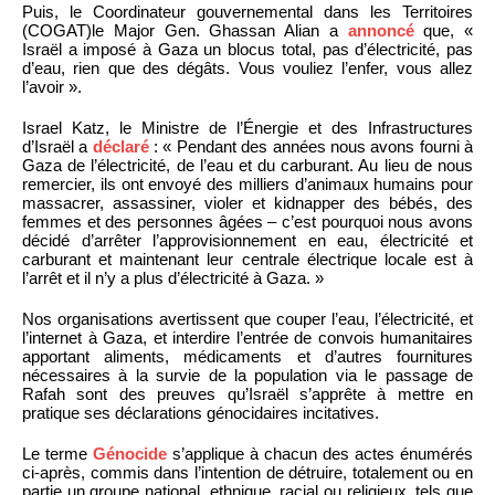
Puis, le Coordinateur gouvernemental dans les Territoires
(COGAT)le Major Gen. Ghassan Alian a
annoncé
que, «
Israël a imposé à Gaza un blocus total, pas d’électricité, pas
d’eau, rien que des dégâts. Vous vouliez l’enfer, vous allez
l’avoir ».
Israel Katz, le Ministre de l’Énergie et des Infrastructures
d’Israël a
déclaré
: « Pendant des années nous avons fourni à
Gaza de l’électricité, de l’eau et du carburant. Au lieu de nous
remercier, ils ont envoyé des milliers d’animaux humains pour
massacrer, assassiner, violer et kidnapper des bébés, des
femmes et des personnes âgées – c’est pourquoi nous avons
décidé d’arrêter l’approvisionnement en eau, électricité et
carburant et maintenant leur centrale électrique locale est à
l’arrêt et il n’y a plus d’électricité à Gaza. »
Nos organisations avertissent que couper l’eau, l’électricité, et
l’internet à Gaza, et interdire l’entrée de convois humanitaires
apportant aliments, médicaments et d’autres fournitures
nécessaires à la survie de la population via le passage de
Rafah sont des preuves qu’Israël s’apprête à mettre en
pratique ses déclarations génocidaires incitatives.
Le terme
Génocide
s’applique à chacun des actes énumérés
ci-après, commis dans l’intention de détruire, totalement ou en
partie un groupe national, ethnique, racial ou religieux, tels que