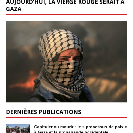
AUJOURD’HUI, LA VIERGE ROUGE SERAIT À
GAZA
DERNIÈRES PUBLICATIONS
Capituler ou mourir : le « processus de paix »
à Gaza et la propagande occidentale