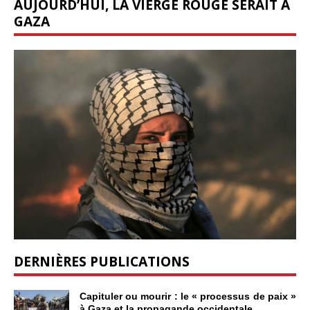
AUJOURD’HUI, LA VIERGE ROUGE SERAIT À
GAZA
DERNIÈRES PUBLICATIONS
Capituler ou mourir : le « processus de paix »
à Gaza et la propagande occidentale