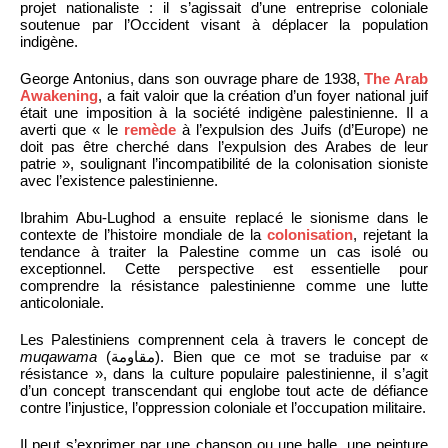
projet nationaliste : il s’agissait d’une entreprise coloniale
soutenue par l’Occident visant à déplacer la population
indigène.
George Antonius, dans son ouvrage phare de 1938,
The Arab
Awakening
, a fait valoir que la création d’un foyer national juif
était une imposition à la société indigène palestinienne. Il a
averti que « le
remède
à l’expulsion des Juifs (d’Europe) ne
doit pas être cherché dans l’expulsion des Arabes de leur
patrie », soulignant l’incompatibilité de la colonisation sioniste
avec l’existence palestinienne.
Ibrahim Abu-Lughod a ensuite replacé le sionisme dans le
contexte de l’histoire mondiale de la
colonisation
, rejetant la
tendance à traiter la Palestine comme un cas isolé ou
exceptionnel. Cette perspective est essentielle pour
comprendre la résistance palestinienne comme une lutte
anticoloniale.
Les Palestiniens comprennent cela à travers le concept de
muqawama
(مقاومة). Bien que ce mot se traduise par «
résistance », dans la culture populaire palestinienne, il s’agit
d’un concept transcendant qui englobe tout acte de défiance
contre l’injustice, l’oppression coloniale et l’occupation militaire.
Il peut s’exprimer par une chanson ou une balle, une peinture