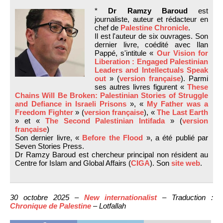
*
Dr Ramzy Baroud
est
journaliste, auteur et rédacteur en
chef de
Palestine Chronicle
.
Il est l'auteur de six ouvrages. Son
dernier livre, coédité avec Ilan
Pappé, s'intitule «
Our Vision for
Liberation : Engaged Palestinian
Leaders and Intellectuals Speak
out
» (
version française
). Parmi
ses autres livres figurent «
These
Chains Will Be Broken: Palestinian Stories of Struggle
and Defiance in Israeli Prisons
», «
My Father was a
Freedom Fighter
» (
version française
), «
The Last Earth
» et «
The Second Palestinian Intifada
» (
version
française
)
Son dernier livre, «
Before the Flood
», a été publié par
Seven Stories Press.
Dr Ramzy Baroud est chercheur principal non résident au
Centre for Islam and Global Affairs (
CIGA
). Son
site web
.
30 octobre 2025 –
New internationalist
– Traduction :
Chronique de Palestine
– Lotfallah