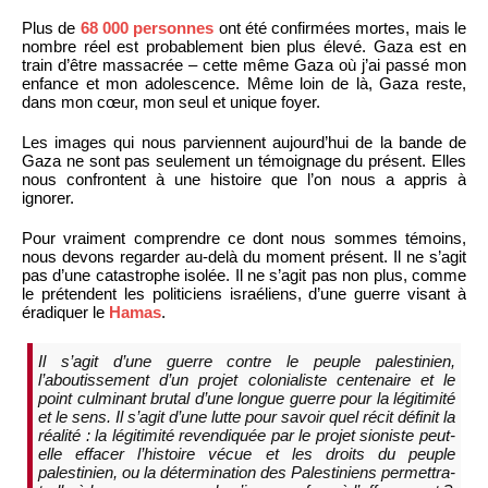
Plus de
68 000 personnes
ont été confirmées mortes, mais le
nombre réel est probablement bien plus élevé. Gaza est en
train d’être massacrée – cette même Gaza où j’ai passé mon
enfance et mon adolescence. Même loin de là, Gaza reste,
dans mon cœur, mon seul et unique foyer.
Les images qui nous parviennent aujourd’hui de la bande de
Gaza ne sont pas seulement un témoignage du présent. Elles
nous confrontent à une histoire que l’on nous a appris à
ignorer.
Pour vraiment comprendre ce dont nous sommes témoins,
nous devons regarder au-delà du moment présent. Il ne s’agit
pas d’une catastrophe isolée. Il ne s’agit pas non plus, comme
le prétendent les politiciens israéliens, d’une guerre visant à
éradiquer le
Hamas
.
Il s’agit d’une guerre contre le peuple palestinien,
l’aboutissement d’un projet colonialiste centenaire et le
point culminant brutal d’une longue guerre pour la légitimité
et le sens. Il s’agit d’une lutte pour savoir quel récit définit la
réalité : la légitimité revendiquée par le projet sioniste peut-
elle effacer l’histoire vécue et les droits du peuple
palestinien, ou la détermination des Palestiniens permettra-