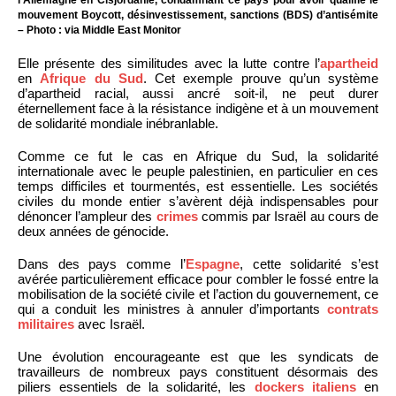
mouvement Boycott, désinvestissement, sanctions (BDS) d’antisémite
– Photo : via Middle East Monitor
Elle présente des similitudes avec la lutte contre l’
apartheid
en
Afrique du Sud
. Cet exemple prouve qu’un système
d’apartheid racial, aussi ancré soit-il, ne peut durer
éternellement face à la résistance indigène et à un mouvement
de solidarité mondiale inébranlable.
Comme ce fut le cas en Afrique du Sud, la solidarité
internationale avec le peuple palestinien, en particulier en ces
temps difficiles et tourmentés, est essentielle. Les sociétés
civiles du monde entier s’avèrent déjà indispensables pour
dénoncer l’ampleur des
crimes
commis par Israël au cours de
deux années de génocide.
Dans des pays comme l’
Espagne
, cette solidarité s’est
avérée particulièrement efficace pour combler le fossé entre la
mobilisation de la société civile et l’action du gouvernement, ce
qui a conduit les ministres à annuler d’importants
contrats
militaires
avec Israël.
Une évolution encourageante est que les syndicats de
travailleurs de nombreux pays constituent désormais des
piliers essentiels de la solidarité, les
dockers italiens
en