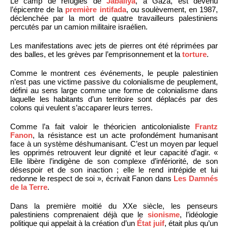
Le camp de réfugiés de
Jabaliya
, à Gaza, est devenu
l’épicentre de la
première intifada
, ou soulèvement, en 1987,
déclenchée par la mort de quatre travailleurs palestiniens
percutés par un camion militaire israélien.
Les manifestations avec jets de pierres ont été réprimées par
des balles, et les grèves par l’emprisonnement et la
torture
.
Comme le montrent ces événements, le peuple palestinien
n’est pas une victime passive du colonialisme de peuplement,
défini au sens large comme une forme de colonialisme dans
laquelle les habitants d’un territoire sont déplacés par des
colons qui veulent s’accaparer leurs terres.
Comme l’a fait valoir le théoricien anticolonialiste
Frantz
Fanon
, la résistance est un acte profondément humanisant
face à un système déshumanisant. C’est un moyen par lequel
les opprimés retrouvent leur dignité et leur capacité d’agir. «
Elle libère l’indigène de son complexe d’infériorité, de son
désespoir et de son inaction ; elle le rend intrépide et lui
redonne le respect de soi », écrivait Fanon dans
Les Damnés
de la Terre
.
Dans la première moitié du XXe siècle, les penseurs
palestiniens comprenaient déjà que le
sionisme
, l’idéologie
politique qui appelait à la création d’un
État juif
, était plus qu’un