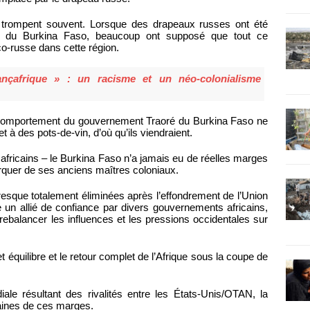
se trompent souvent. Lorsque des drapeaux russes ont été
du Burkina Faso, beaucoup ont supposé que tout ce
nco-russe dans cette région.
nçafrique » : un racisme et un néo-colonialisme
 le comportement du gouvernement Traoré du Burkina Faso ne
et à des pots-de-vin, d’où qu’ils viendraient.
africains – le Burkina Faso n’a jamais eu de réelles marges
arquer de ses anciens maîtres coloniaux.
resque totalement éliminées après l’effondrement de l’Union
un allié de confiance par divers gouvernements africains,
ntrebalancer les influences et les pressions occidentales sur
et équilibre et le retour complet de l’Afrique sous la coupe de
iale résultant des rivalités entre les États-Unis/OTAN, la
taines de ces marges.