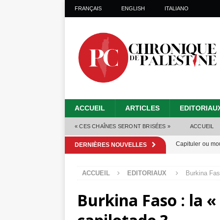
FRANÇAIS
ENGLISH
ITALIANO
ACCUEIL
ARTICLES
EDITORIAU
« CES CHAÎNES SERONT BRISÉES »
ACCUEIL
Capituler ou mo
DERNIÈRES NOUVELLES
6 août 2026 ]
ACCUEIL
EDITORIAUX
Burkina Faso
Mille jours de gé
Burkina Faso : la «
Les Israéliens 
Alors que Trump