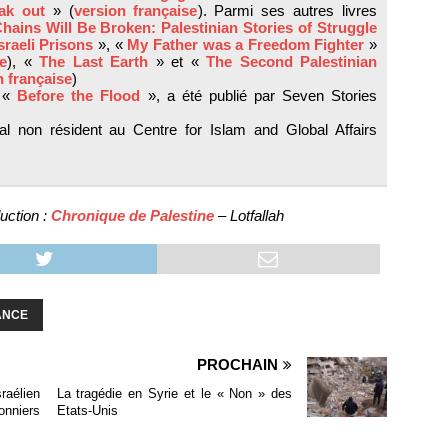
eak out
» (
version française
). Parmi ses autres livres
hains Will Be Broken: Palestinian Stories of Struggle
sraeli Prisons
», «
My Father was a Freedom Fighter
»
se
), «
The Last Earth
» et «
The Second Palestinian
n française
)
, «
Before the Flood
», a été publié par Seven Stories
l non résident au Centre for Islam and Global Affairs
uction :
Chronique de Palestine
– Lotfallah
ANCE
PROCHAIN
raélien
La tragédie en Syrie et le « Non » des
nniers
Etats-Unis