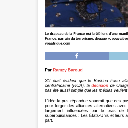
Le drapeau de la France est brûlé lors d'une man
France, parrain du terrorisme, dégage », pouvait-on
voaafrique.com
Par
Ramzy Baroud
S’il était évident que le Burkina Faso all
centrafricaine (RCA), la
décision
de Ouagad
pas été aussi simple que les médias veulent l
L’idée la pus répandue voudrait que ces pay
pour forger des alliances alternatives ave
largement influencées par le bras de f
superpuissances : Les États-Unis et leurs all
part.