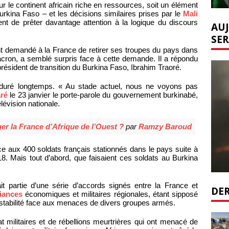
sur le continent africain riche en ressources, soit un élément
rkina Faso – et les décisions similaires prises par le
Mali
t de prêter davantage attention à la logique du discours
AUJ
SER
ent demandé à la France de retirer ses troupes du pays dans
acron, a semblé surpris face à cette demande. Il a répondu
u président de transition du Burkina Faso, Ibrahim Traoré.
 duré longtemps. « Au stade actuel, nous ne voyons pas
aré
le 23 janvier le porte-parole du gouvernement burkinabé,
évision nationale.
ger la France d’Afrique de l’Ouest ?
par
Ramzy Baroud
e aux 400 soldats français stationnés dans le pays suite à
. Mais tout d’abord, que faisaient ces soldats au Burkina
t partie d’une série d’accords signés entre la France et
DER
liances
économiques et militaires régionales, étant sipposé
 stabilité face aux menaces de divers groupes armés.
t militaires et de rébellions meurtrières qui ont menacé de