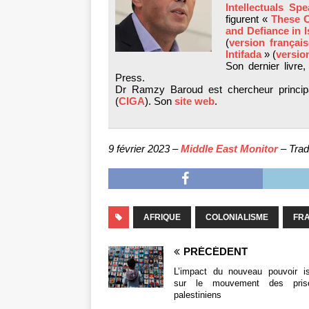
Intellectuals Sp
figurent «
These C
and Defiance in I
(
version françai
Intifada
» (
versio
Son dernier livre
Press.
Dr Ramzy Baroud est chercheur principa
(
CIGA
). Son
site web
.
9 février 2023 –
Middle East Monitor
– Trad
AFRIQUE
COLONIALISME
FR
PRÉCÉDENT
L’impact du nouveau pouvoir is
sur le mouvement des priso
palestiniens