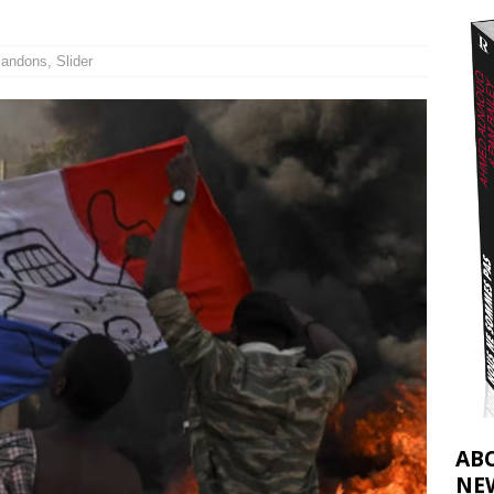
2026 ]
éliens bombardent des entrepôts de médicaments, aggravant ainsi la
andons
,
Slider
déjà dramatique
[ 7 août 2026 ]
AB
NE