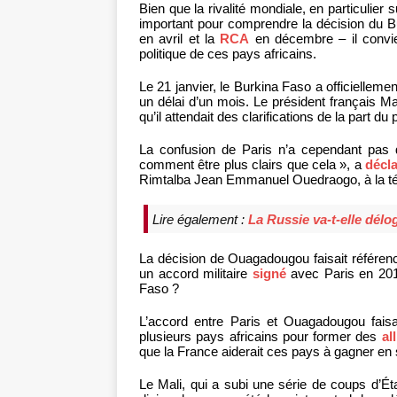
Bien que la rivalité mondiale, en particulier 
important pour comprendre la décision du Bu
en avril et la
RCA
en décembre – il convien
politique de ces pays africains.
Le 21 janvier, le Burkina Faso a officiellem
un délai d’un mois. Le président français M
qu’il attendait des clarifications de la part d
La confusion de Paris n’a cependant pas
comment être plus clairs que cela », a
décl
Rimtalba Jean Emmanuel Ouedraogo, à la tél
Lire également :
La Russie va-t-elle délo
La décision de Ouagadougou faisait référenc
un accord militaire
signé
avec Paris en 2018
Faso ?
L’accord entre Paris et Ouagadougou faisai
plusieurs pays africains pour former des
al
que la France aiderait ces pays à gagner en
Le Mali, qui a subi une série de coups d’Éta