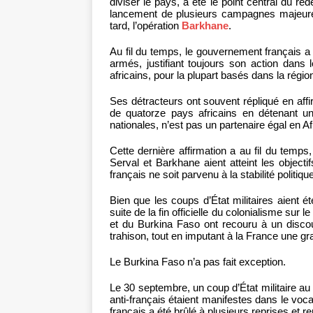
diviser le pays, a été le point central du red
lancement de plusieurs campagnes majeures
tard, l’opération
Barkhane
.
Au fil du temps, le gouvernement français a 
armés, justifiant toujours son action dans 
africains, pour la plupart basés dans la régio
Ses détracteurs ont souvent répliqué en aff
de quatorze pays africains en détenant un
nationales, n’est pas un partenaire égal en Af
Cette dernière affirmation a au fil du temps
Serval et Barkhane aient atteint les objecti
français ne soit parvenu à la stabilité politi
Bien que les coups d’État militaires aient
suite de la fin officielle du colonialisme su
et du Burkina Faso ont recouru à un discour
trahison, tout en imputant à la France une gr
Le Burkina Faso n’a pas fait exception.
Le 30 septembre, un coup d’État militaire a
anti-français étaient manifestes dans le voc
français a été brûlé à plusieurs reprises et 