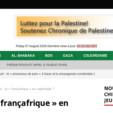
Friday 07 August 2026
Dernière mise à jour:
6h:45 AM GMT
X
AL-SHABAKA
BDS
GAZA
CISJORDANIE
PRÉSENTATION ET APPEL À TRADUCTEURS
urir : le « processus de paix » à Gaza et la propagande occidentale
[
NO
 : la « françafrique » en capilotade ?
nocide : l’histoire de Gaza au-delà des chiffres
[ 5 août 2026 ]
CHI
JEU
 françafrique » en
effacent les preuves du génocide à Gaza
[ 4 août 2026 ]
 annonce un « accord de paix » à Gaza, les Israéliens multiplie les