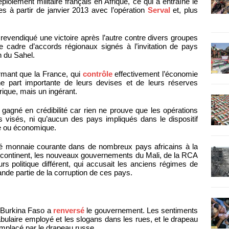
éploiement militaire français en Afrique, ce qui a entraîné le
 à partir de janvier 2013 avec l’opération
Serval
et, plus
revendiqué une victoire après l’autre contre divers groupes
le cadre d’accords régionaux signés à l’invitation de pays
n du Sahel.
irmant que la France, qui
contrôle
effectivement l’économie
e part importante de leurs devises et de leurs réserves
rique, mais un ingérant.
, gagné en crédibilité car rien ne prouve que les opérations
fs visés, ni qu’aucun des pays impliqués dans le dispositif
que ou économique.
 été monnaie courante dans de nombreux pays africains à la
r le continent, les nouveaux gouvernements du Mali, de la RCA
s politique différent, qui accusait les anciens régimes de
ande partie de la corruption de ces pays.
u Burkina Faso a
renversé
le gouvernement. Les sentiments
abulaire employé et les slogans dans les rues, et le drapeau
remplacé par le drapeau russe.