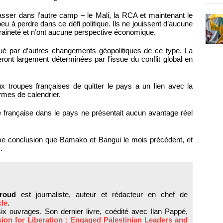
asser dans l’autre camp – le Mali, la RCA et maintenant le
eu à perdre dans ce défi politique. Ils ne jouissent d’aucune
veraineté et n’ont aucune perspective économique.
rqué par d’autres changements géopolitiques de ce type. La
ont largement déterminées par l’issue du conflit global en
 troupes françaises de quitter le pays a un lien avec la
rmes de calendrier.
re française dans le pays ne présentait aucun avantage réel
e conclusion que Bamako et Bangui le mois précédent, et
.
roud
est journaliste, auteur et rédacteur en chef de
cle
.
 six ouvrages. Son dernier livre, coédité avec Ilan Pappé,
ion for Liberation : Engaged Palestinian Leaders and