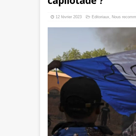
capilotade ?
tueries
[ 4 août 
Gaza : les Isra
12 février 2023
Editoriaux
,
Nous recomm
crise sanitaire 