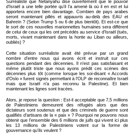
Surréaliste que Netanyahu dise ouvertement que le pouvoir
d’Israël a une telle portée qu’il l’a amené là où il en est et lui
apportera encore bien davantage. Combien de pays arabes
seront maintenant pillés et appauvris au-delà des EAU et
Bahreïn ? (Selon Trump 5 ou 6 de plus bientôt). Et est-ce que
le sort de ces nouvelles marionnettes humaines sera différent
de celui de ceux qui les ont précédés au service d’Israël (tués,
morts, vivant maintenant dans la honte au Liban ou ailleurs,
oubliés) ?
Cette situation surréaliste avait été prévue par un grand
nombre d’entre nous qui avons écrit et instruit sur ces
questions pendant des décennies. Il n’est pas satisfaisant et
même plutôt triste que nous ayons prédit ces scènes des
décennies plus tôt (comme lorsque les soi-disant « Accords
d’Oslo » furent signés permettant à l’OLP de reconnaître Israël
mais que Israël n’a pas reconnu la Palestine). Et bien
maintenant les lignes sont tracées.
Alors, je repose la question : Est-il acceptable que 7,5 millions
de Palestiniens demeurent des réfugiés alors que des
dictateurs sont soutenus et que des criminels de guerre sont
qualifiés d’artisans de la « paix » ? Pourquoi ne pouvons nous
obtenir que l’ensemble des 6 millions de juifs qui vivent ici plus
les 13 millions de Palestiniens votent sur la forme de
gouvernance qu’ils veulent ?