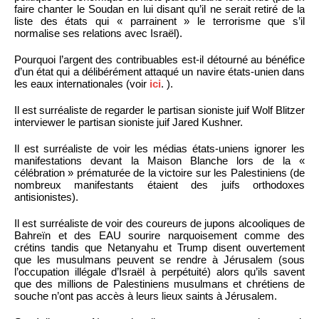
faire chanter le Soudan en lui disant qu’il ne serait retiré de la
liste des états qui « parrainent » le terrorisme que s’il
normalise ses relations avec Israël).
Pourquoi l’argent des contribuables est-il détourné au bénéfice
d’un état qui a délibérément attaqué un navire états-unien dans
les eaux internationales (voir
ici
. ).
Il est surréaliste de regarder le partisan sioniste juif Wolf Blitzer
interviewer le partisan sioniste juif Jared Kushner.
Il est surréaliste de voir les médias états-uniens ignorer les
manifestations devant la Maison Blanche lors de la «
célébration » prématurée de la victoire sur les Palestiniens (de
nombreux manifestants étaient des juifs orthodoxes
antisionistes).
Il est surréaliste de voir des coureurs de jupons alcooliques de
Bahreïn et des EAU sourire narquoisement comme des
crétins tandis que Netanyahu et Trump disent ouvertement
que les musulmans peuvent se rendre à Jérusalem (sous
l’occupation illégale d’Israël à perpétuité) alors qu’ils savent
que des millions de Palestiniens musulmans et chrétiens de
souche n’ont pas accès à leurs lieux saints à Jérusalem.