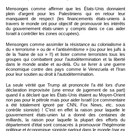
Mensonges comme affirmer que les États-Unis donnaient
plein d’argent pour les Palestiniens qui en retour leur
manquaient de respect (les financements états-uniens à
travers le monde ont pour objectif de promouvoir les intérêts
du gouvernement états-unien y compris dans ce cas aider
Israël à contrôler les zones occupées).
Mensonges comme assimiler la résistance au colonialisme à
du « terrorisme » ou de « l’antisémitisme » (ou pour les juifs à
de la ‘haine de soi » !!) et lister comme terroristes tous les
groupes qui combattent pour l’autodétermination et la liberté
dans le monde arabe et au-delà. Ou se livrer à une guerre
économique contre des pays comme le Venezuela et l’Iran
pour leur soutien au droit à l‘autodétermination.
La seule vérité que Trump ait prononcée l’a été lors d’une
déclaration improvisée (une erreur de jugement de sa part)
quand il a déclaré que les États-Unis étaient au Moyen-Orient
non pas pour le pétrole mais pour aider Israël (ce commentaire
a été totalement ignoré par CNN, Fox News, etc. sous
contrôle sioniste) ! C’est en effet la raison pour laquelle le
gouvernement états-unien lui a donné des centaines de
milliards, la raison pour laquelle la plupart des efforts du
département d’état sont consacrés à promouvoir l’hégémonie
politique et économique sioniste partout dans le monde (par ex