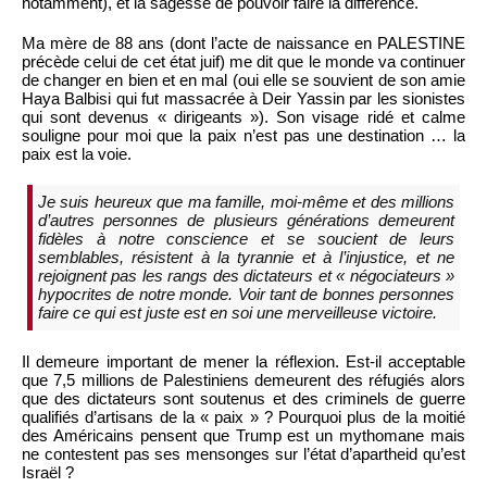
notamment), et la sagesse de pouvoir faire la différence.
Ma mère de 88 ans (dont l’acte de naissance en PALESTINE
précède celui de cet état juif) me dit que le monde va continuer
de changer en bien et en mal (oui elle se souvient de son amie
Haya Balbisi qui fut massacrée à Deir Yassin par les sionistes
qui sont devenus « dirigeants »). Son visage ridé et calme
souligne pour moi que la paix n’est pas une destination … la
paix est la voie.
Je suis heureux que ma famille, moi-même et des millions
d’autres personnes de plusieurs générations demeurent
fidèles à notre conscience et se soucient de leurs
semblables, résistent à la tyrannie et à l’injustice, et ne
rejoignent pas les rangs des dictateurs et « négociateurs »
hypocrites de notre monde. Voir tant de bonnes personnes
faire ce qui est juste est en soi une merveilleuse victoire.
Il demeure important de mener la réflexion. Est-il acceptable
que 7,5 millions de Palestiniens demeurent des réfugiés alors
que des dictateurs sont soutenus et des criminels de guerre
qualifiés d’artisans de la « paix » ? Pourquoi plus de la moitié
des Américains pensent que Trump est un mythomane mais
ne contestent pas ses mensonges sur l’état d’apartheid qu’est
Israël ?