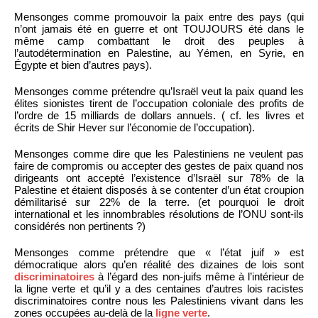
Mensonges comme promouvoir la paix entre des pays (qui
n’ont jamais été en guerre et ont TOUJOURS été dans le
même camp combattant le droit des peuples à
l’autodétermination en Palestine, au Yémen, en Syrie, en
Égypte et bien d’autres pays).
Mensonges comme prétendre qu’Israël veut la paix quand les
élites sionistes tirent de l’occupation coloniale des profits de
l’ordre de 15 milliards de dollars annuels. ( cf. les livres et
écrits de Shir Hever sur l’économie de l’occupation).
Mensonges comme dire que les Palestiniens ne veulent pas
faire de compromis ou accepter des gestes de paix quand nos
dirigeants ont accepté l’existence d’Israël sur 78% de la
Palestine et étaient disposés à se contenter d’un état croupion
démilitarisé sur 22% de la terre. (et pourquoi le droit
international et les innombrables résolutions de l’ONU sont-ils
considérés non pertinents ?)
Mensonges comme prétendre que « l’état juif » est
démocratique alors qu’en réalité des dizaines de lois sont
discriminatoires
à l’égard des non-juifs même à l’intérieur de
la ligne verte et qu’il y a des centaines d’autres lois racistes
discriminatoires contre nous les Palestiniens vivant dans les
zones occupées au-delà de la
ligne verte
.