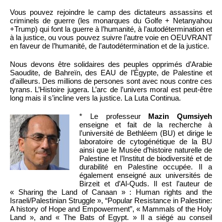
Vous pouvez rejoindre le camp des dictateurs assassins et
criminels de guerre (les monarques du Golfe + Netanyahou
+Trump) qui font la guerre à l’humanité, à l’autodétermination et
à la justice, ou vous pouvez suivre l’autre voie en OEUVRANT
en faveur de l’humanité, de l’autodétermination et de la justice.
Nous devons être solidaires des peuples opprimés d’Arabie
Saoudite, de Bahreïn, des EAU de l’Égypte, de Palestine et
d’ailleurs. Des millions de persones sont avec nous contre ces
tyrans. L’Histoire jugera. L’arc de l’univers moral est peut-être
long mais il s’incline vers la justice. La Luta Continua.
* Le professeur
Mazin Qumsiyeh
enseigne et fait de la recherche à
l’université de Bethléem (BU) et dirige le
laboratoire de cytogénétique de la BU
ainsi que le Musée d’histoire naturelle de
Palestine et l’Institut de biodiversité et de
durabilité en Palestine occupée. Il a
également enseigné aux universités de
Birzeit et d’Al-Quds. Il est l’auteur de
« Sharing the Land of Canaan » : Human rights and the
Israeli/Palestinian Struggle », “Popular Resistance in Palestine:
A history of Hope and Empowerment”, « Mammals of the Holy
Land », and « The Bats of Egypt. » Il a siégé au conseil