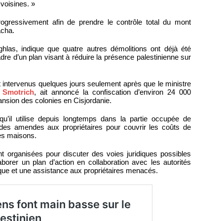
 voisines. »
 progressivement afin de prendre le contrôle total du mont
acha.
as, indique que quatre autres démolitions ont déjà été
cadre d’un plan visant à réduire la présence palestinienne sur
t intervenus quelques jours seulement après que le ministre
l Smotrich
, ait annoncé la confiscation d’environ 24 000
ansion des colonies en Cisjordanie.
ue qu’il utilise depuis longtemps dans la partie occupée de
des amendes aux propriétaires pour couvrir les coûts de
res maisons.
 organisées pour discuter des voies juridiques possibles
aborer un plan d’action en collaboration avec les autorités
dique et une assistance aux propriétaires menacés.