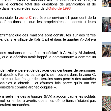
der le contrôle total des questions de planification et de
e dans le cadre des accords d’
Oslo de 1993
.
ondiale, la
zone C
représente environ 61 pour cent de la
es démolitions est que les propriétaires ont construit leurs
e, affirmant que ces maisons sont construites sur des terres
e, dans le village de Kafr Qalil et dans le quartier Al-Dahiya
e des maisons menacées, a déclaré à Al-Araby Al-Jadeed,
, que la décision avait frappé la communauté « comme un
dentielle entière et de déplacer des centaines de personnes
l ajouté. « Parfois parce qu’ils se trouvent dans la zone C,
struire ou d’aménager des terrains sans permis des autorités
sibles à obtenir – et d’autres fois parce qu’ils ont été
n considère comme archéologiques ».
é israélienne des antiquités (IAA) a accompagné les soldats
molition et les a avertis que si les démolitions n’étaient pas
seraient menacées.