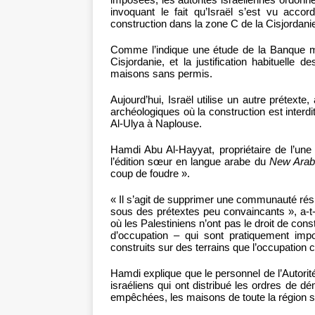
invoquant le fait qu’Israël s’est vu accor
construction dans la zone C de la Cisjordani
Comme l’indique une étude de la Banque m
Cisjordanie, et la justification habituelle d
maisons sans permis.
Aujourd’hui, Israël utilise un autre prétext
archéologiques où la construction est interdit
Al-Ulya à Naplouse.
Hamdi Abu Al-Hayyat, propriétaire de l’un
l’édition sœur en langue arabe du
New Arab
coup de foudre ».
« Il s’agit de supprimer une communauté rési
sous des prétextes peu convaincants », a-t-i
où les Palestiniens n’ont pas le droit de con
d’occupation – qui sont pratiquement impos
construits sur des terrains que l’occupatio
Hamdi explique que le personnel de l’Autorit
israéliens qui ont distribué les ordres de dé
empêchées, les maisons de toute la région 