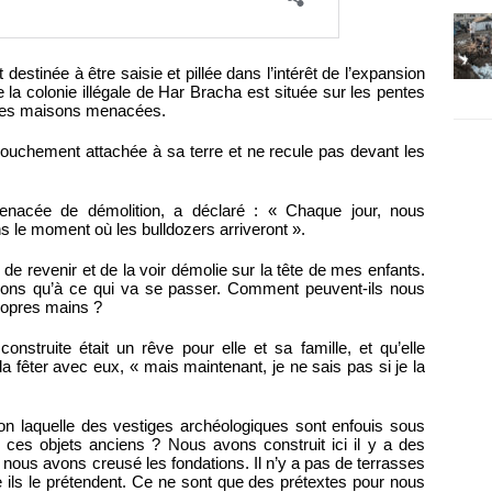
 destinée à être saisie et pillée dans l’intérêt de l’expansion
 la colonie illégale de Har Bracha est située sur les pentes
 les maisons menacées.
rouchement attachée à sa terre et ne recule pas devant les
enacée de démolition, a déclaré : « Chaque jour, nous
s le moment où les bulldozers arriveront ».
 de revenir et de la voir démolie sur la tête de mes enfants.
s qu’à ce qui va se passer. Comment peuvent-ils nous
ropres mains ?
nstruite était un rêve pour elle et sa famille, et qu’elle
a fêter avec eux, « mais maintenant, je ne sais pas si je la
elon laquelle des vestiges archéologiques sont enfouis sous
 ces objets anciens ? Nous avons construit ici il y a des
nous avons creusé les fondations. Il n’y a pas de terrasses
ls le prétendent. Ce ne sont que des prétextes pour nous