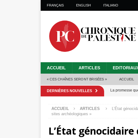
FRANÇAIS
ENGLISH
ITALIANO
ACCUEIL
ARTICLES
EDITORIAU
« CES CHAÎNES SERONT BRISÉES »
ACCUEIL
La promesse que 
DERNIÈRES NOUVELLES
Gaza : les Isra
ACCUEIL
ARTICLES
L’État génocid
crise sanitaire 
sites archéologiques »
Capituler ou mo
L’État génocidaire 
6 août 2026 ]