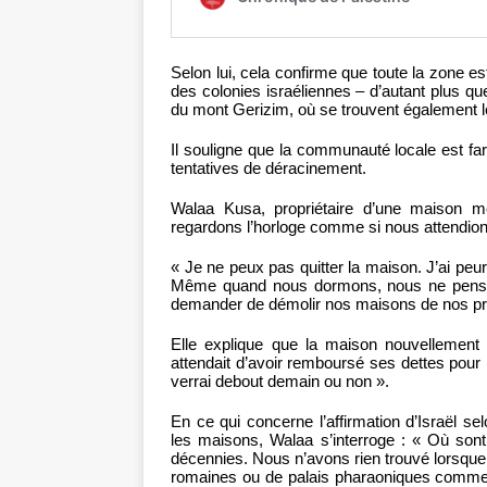
Selon lui, cela confirme que toute la zone est
des colonies israéliennes – d’autant plus que
du mont Gerizim, où se trouvent également
Il souligne que la communauté locale est fa
tentatives de déracinement.
Walaa Kusa, propriétaire d’une maison m
regardons l’horloge comme si nous attendion
« Je ne peux pas quitter la maison. J’ai peur
Même quand nous dormons, nous ne penson
demander de démolir nos maisons de nos p
Elle explique que la maison nouvellement co
attendait d’avoir remboursé ses dettes pour l
verrai debout demain ou non ».
En ce qui concerne l’affirmation d’Israël s
les maisons, Walaa s’interroge : « Où sont
décennies. Nous n’avons rien trouvé lorsque 
romaines ou de palais pharaoniques comme i