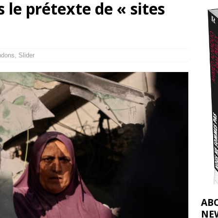
 le prétexte de « sites
nocide : l’histoire de Gaza au-delà des chiffres
[ 5 août 2026 ]
tifs de la CIJ sur la Palestine : possibilités et limites
[ 8 août 2026 ]
ndons
,
Slider
AB
NE