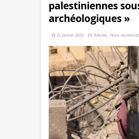
palestiniennes sous
Mille jours de gé
archéologiques »
Les avis consulta
11 janvier 2025
Articles
,
Nous recomma