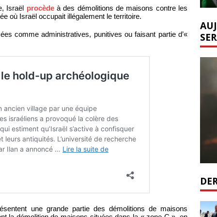
e, Israël
procède
à des démolitions de maisons contre les
ée où Israël occupait illégalement le territoire.
AUJ
ées comme administratives, punitives ou faisant partie d’«
SER
DER
présentent une grande partie des démolitions de maisons
ent la démolition de maisons situées dans la « zone C », en