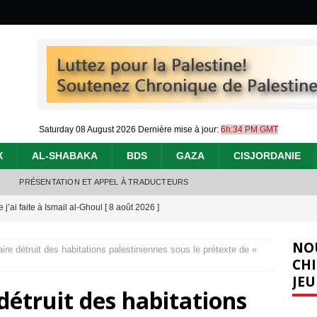
Saturday 08 August 2026
Dernière mise à jour:
6h:34 PM GMT
X
AL-SHABAKA
BDS
GAZA
CISJORDANIE
PRÉSENTATION ET APPEL À TRADUCTEURS
j’ai faite à Ismail al-Ghoul
[ 8 août 2026 ]
éliens bombardent des entrepôts de médicaments, aggravant ainsi la
NO
aire détruit des habitations palestiniennes sous le prétexte de «
déjà dramatique
[ 7 août 2026 ]
CHI
JEU
urir : le « processus de paix » à Gaza et la propagande occidentale
[
détruit des habitations