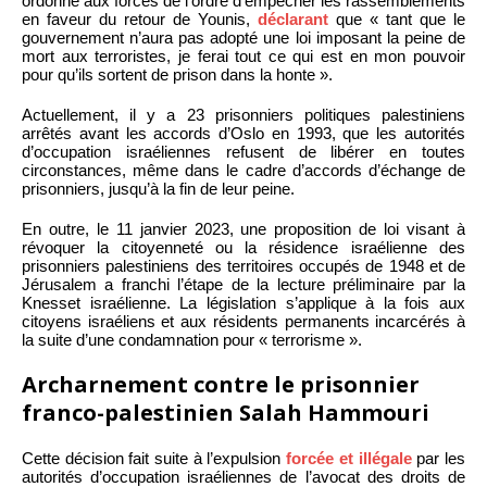
ordonné aux forces de l’ordre d’empêcher les rassemblements
en faveur du retour de Younis,
déclarant
que « tant que le
gouvernement n’aura pas adopté une loi imposant la peine de
mort aux terroristes, je ferai tout ce qui est en mon pouvoir
pour qu’ils sortent de prison dans la honte ».
Actuellement, il y a 23 prisonniers politiques palestiniens
arrêtés avant les accords d’Oslo en 1993, que les autorités
d’occupation israéliennes refusent de libérer en toutes
circonstances, même dans le cadre d’accords d’échange de
prisonniers, jusqu’à la fin de leur peine.
En outre, le 11 janvier 2023, une proposition de loi visant à
révoquer la citoyenneté ou la résidence israélienne des
prisonniers palestiniens des territoires occupés de 1948 et de
Jérusalem a franchi l’étape de la lecture préliminaire par la
Knesset israélienne. La législation s’applique à la fois aux
citoyens israéliens et aux résidents permanents incarcérés à
la suite d’une condamnation pour « terrorisme ».
Archarnement contre le prisonnier
franco-palestinien Salah Hammouri
Cette décision fait suite à l’expulsion
forcée et illégale
par les
autorités d’occupation israéliennes de l’avocat des droits de