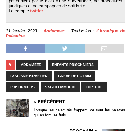
prisonniers par le biais d'une surveillance, de procédures
juridiques et de campagnes de solidarité.
Le compte
twitter
.
31 janvier 2023 –
Addameer
– Traduction :
Chronique de
Palestine
ADDAMEER
ENFANTS PRISONNIERS
FASCISME ISRAÉLIEN
GRÈVE DE LA FAIM
PRISONNIERS
SALAH HAMOURI
TORTURE
PRÉCÉDENT
Lorsque les calamités frappent, ce sont les pauvres
qui en font les frais
PROCHAIN