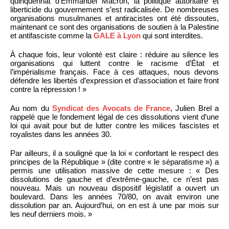
quinquennat d’Emmanuel Macron, la politique autoritaire et
liberticide du gouvernement s’est radicalisée. De nombreuses
organisations musulmanes et antiracistes ont été dissoutes,
maintenant ce sont des organisations de soutien à la Palestine
et antifasciste comme la
GALE à Lyon
qui sont interdites.
À chaque fois, leur volonté est claire : réduire au silence les
organisations qui luttent contre le racisme d’État et
l’impérialisme français. Face à ces attaques, nous devons
défendre les libertés d’expression et d’association et faire front
contre la répression ! »
Au nom du
Syndicat des Avocats de France
, Julien Brel a
rappelé que le fondement légal de ces dissolutions vient d’une
loi qui avait pour but de lutter contre les milices fascistes et
royalistes dans les années 30.
Par ailleurs, il a souligné que la loi « confortant le respect des
principes de la République » (dite contre « le séparatisme ») a
permis une utilisation massive de cette mesure : « Des
dissolutions de gauche et d’extrême-gauche, ce n’est pas
nouveau. Mais un nouveau dispositif législatif a ouvert un
boulevard. Dans les années 70/80, on avait environ une
dissolution par an. Aujourd’hui, on en est à une par mois sur
les neuf derniers mois. »