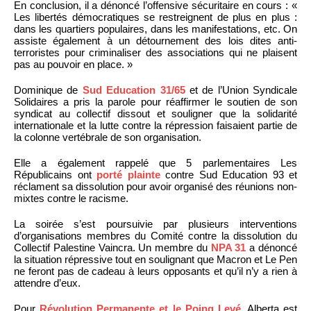
En conclusion, il a dénoncé l’offensive sécuritaire en cours : «
Les libertés démocratiques se restreignent de plus en plus :
dans les quartiers populaires, dans les manifestations, etc. On
assiste également à un détournement des lois dites anti-
terroristes pour criminaliser des associations qui ne plaisent
pas au pouvoir en place. »
Dominique de
Sud Education 31/65
et de l’Union Syndicale
Solidaires a pris la parole pour réaffirmer le soutien de son
syndicat au collectif dissout et souligner que la solidarité
internationale et la lutte contre la répression faisaient partie de
la colonne vertébrale de son organisation.
Elle a également rappelé que 5 parlementaires Les
Républicains ont
porté plainte
contre Sud Education 93 et
réclament sa dissolution pour avoir organisé des réunions non-
mixtes contre le racisme.
La soirée s’est poursuivie par plusieurs interventions
d’organisations membres du Comité contre la dissolution du
Collectif Palestine Vaincra. Un membre du
NPA 31
a dénoncé
la situation répressive tout en soulignant que Macron et Le Pen
ne feront pas de cadeau à leurs opposants et qu’il n’y a rien à
attendre d’eux.
Pour
Révolution Permanente et le Poing Levé
, Alberta est