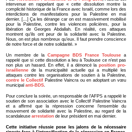
intervenue en rappelant que « cette dissolution montre la
complicité historique de la France avec Israël, comme lors des
interdictions de manifestations pour la Palestine en mai
dernier. […] Ça les dérange car on est massivement mobilisé
pour la Palestine, contre les violences policières, pour la
libération de Georges Abdallah. En réalité, ces attaques
montrent qu’ils ont peur de la solidarité avec la Palestine.
Nous, on est plus nombreux qu’eux. Il faut prendre conscience
de notre force et de notre solidarité. »
Un membre de la
Campagne BDS France Toulouse
a
rappelé que si cette dissolution a lieu à Toulouse ce n’est pas
non plus un hasard. En effet, il a dénoncé la
position pro-
israélienne
de la municipalité actuelle qui a multiplié les
attaques contre les organisations de soutien à la Palestine,
contre le Collectif
Palestine Vaincra ou en adoptant un vœu
municipal
anti-BDS
.
Pour conclure la soirée, un responsable de l’AFPS a rappelé le
soutien de son association avec le Collectif Palestine Vaincra
et a affirmé que la répression concerne l’ensemble du
mouvement de solidarité avec la Palestine, au regard de la
scandaleuse
arrestation
de leur président en mai dernier.
Cette initiative réussie pose les jalons de la nécessaire
riposte face à l’intensification de la répression en France.