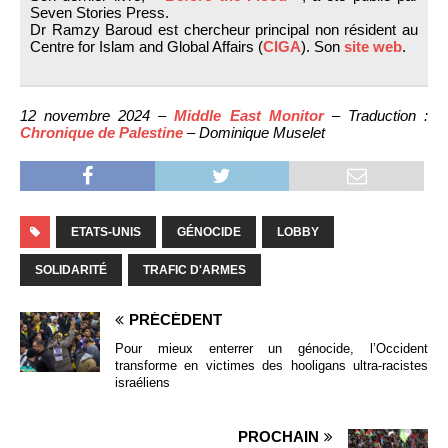
Seven Stories Press.
Dr Ramzy Baroud est chercheur principal non résident au
Centre for Islam and Global Affairs (
CIGA
). Son
site web
.
12 novembre 2024 –
Middle East Monitor
– Traduction :
Chronique de Palestine
– Dominique Muselet
ETATS-UNIS
GÉNOCIDE
LOBBY
SOLIDARITÉ
TRAFIC D'ARMES
PRÉCÉDENT
Pour mieux enterrer un génocide, l’Occident
transforme en victimes des hooligans ultra-racistes
israéliens
PROCHAIN