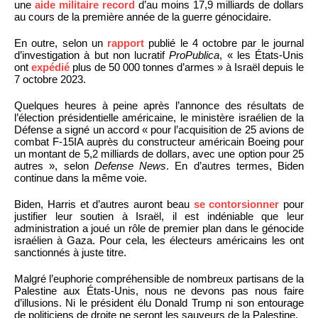
une
aide militaire record
d’au moins 17,9 milliards de dollars
au cours de la première année de la guerre génocidaire.
En outre, selon un
rapport
publié le 4 octobre par le journal
d’investigation à but non lucratif
ProPublica
, « les États-Unis
ont
expédié
plus de 50 000 tonnes d’armes » à Israël depuis le
7 octobre 2023.
Quelques heures à peine après l’annonce des résultats de
l’élection présidentielle américaine, le ministère israélien de la
Défense a signé un accord « pour l’acquisition de 25 avions de
combat F-15IA auprès du constructeur américain Boeing pour
un montant de 5,2 milliards de dollars, avec une option pour 25
autres », selon
Defense News
. En d’autres termes, Biden
continue dans la même voie.
Biden, Harris et d’autres auront beau
se contorsionner
pour
justifier leur soutien à Israël, il est indéniable que leur
administration a joué un rôle de premier plan dans le génocide
israélien à Gaza. Pour cela, les électeurs américains les ont
sanctionnés à juste titre.
Malgré l’euphorie compréhensible de nombreux partisans de la
Palestine aux États-Unis, nous ne devons pas nous faire
d’illusions. Ni le président élu Donald Trump ni son entourage
de politiciens de droite ne seront les sauveurs de la Palestine.