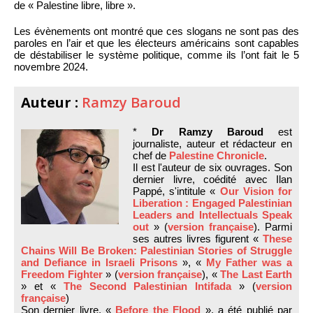
de « Palestine libre, libre ».
Les évènements ont montré que ces slogans ne sont pas des
paroles en l’air et que les électeurs américains sont capables
de déstabiliser le système politique, comme ils l’ont fait le 5
novembre 2024.
Auteur :
Ramzy Baroud
*
Dr Ramzy Baroud
est
journaliste, auteur et rédacteur en
chef de
Palestine Chronicle
.
Il est l'auteur de six ouvrages. Son
dernier livre, coédité avec Ilan
Pappé, s'intitule «
Our Vision for
Liberation : Engaged Palestinian
Leaders and Intellectuals Speak
out
» (
version française
). Parmi
ses autres livres figurent «
These
Chains Will Be Broken: Palestinian Stories of Struggle
and Defiance in Israeli Prisons
», «
My Father was a
Freedom Fighter
» (
version française
), «
The Last Earth
» et «
The Second Palestinian Intifada
» (
version
française
)
Son dernier livre, «
Before the Flood
», a été publié par