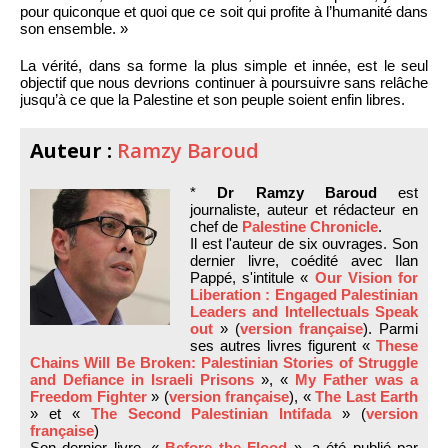
pour quiconque et quoi que ce soit qui profite à l’humanité dans
son ensemble. »
La vérité, dans sa forme la plus simple et innée, est le seul
objectif que nous devrions continuer à poursuivre sans relâche
jusqu’à ce que la Palestine et son peuple soient enfin libres.
Auteur :
Ramzy Baroud
*
Dr Ramzy Baroud
est
journaliste, auteur et rédacteur en
chef de
Palestine Chronicle
.
Il est l'auteur de six ouvrages. Son
dernier livre, coédité avec Ilan
Pappé, s'intitule «
Our Vision for
Liberation : Engaged Palestinian
Leaders and Intellectuals Speak
out
» (
version française
). Parmi
ses autres livres figurent «
These
Chains Will Be Broken: Palestinian Stories of Struggle
and Defiance in Israeli Prisons
», «
My Father was a
Freedom Fighter
» (
version française
), «
The Last Earth
» et «
The Second Palestinian Intifada
» (
version
française
)
Son dernier livre, «
Before the Flood
», a été publié par