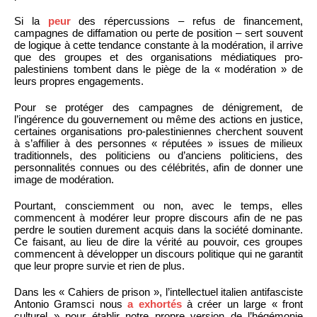
Si la
peur
des répercussions – refus de financement,
campagnes de diffamation ou perte de position – sert souvent
de logique à cette tendance constante à la modération, il arrive
que des groupes et des organisations médiatiques pro-
palestiniens tombent dans le piège de la « modération » de
leurs propres engagements.
Pour se protéger des campagnes de dénigrement, de
l’ingérence du gouvernement ou même des actions en justice,
certaines organisations pro-palestiniennes cherchent souvent
à s’affilier à des personnes « réputées » issues de milieux
traditionnels, des politiciens ou d’anciens politiciens, des
personnalités connues ou des célébrités, afin de donner une
image de modération.
Pourtant, consciemment ou non, avec le temps, elles
commencent à modérer leur propre discours afin de ne pas
perdre le soutien durement acquis dans la société dominante.
Ce faisant, au lieu de dire la vérité au pouvoir, ces groupes
commencent à développer un discours politique qui ne garantit
que leur propre survie et rien de plus.
Dans les « Cahiers de prison », l’intellectuel italien antifasciste
Antonio Gramsci nous
a exhortés
à créer un large « front
culturel » pour établir notre propre version de l’hégémonie