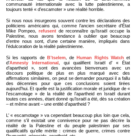
communauté internationale avec la lutte palestinienne, a
toujours tenté « d’escamoter » une réalité horrible.
Si nous nous insurgeons souvent contre les déclarations des
politiciens américains qui, comme l’ancien secrétaire d’État
Mike Pompeo,
refusent
de reconnaître qu’Israël occupe la
Palestine, nous avons tendance à oublier que beaucoup
d’entre nous sont, d’une certaine manière, impliqués dans
l’édulcoration de la réalité palestinienne.
Si les rapports de
B’tselem
, de
Human Rights Watch
et
d’
Amnesty International
, qui qualifient Israël d’ « État
d’apartheid », sont des avancées bienvenues avec un
discours politique de plus en plus marqué avec des
affirmations similaires, on peut se demander pourquoi il a fallu
des décennies pour que ces conclusions soient tirées
aujourd’hui. Et quelle est la justification morale et juridique de «
l’escamotage » de la réalité de l’apartheid en Israël durant
toutes ces années, étant donné qu’Israël a été, dès sa création
– et même avant – une entité d’apartheid ?
L’ « escamotage » va cependant beaucoup plus loin que cela,
comme s’il existait une connivence pour ne pas décrire la
réalité de la Palestine et du peuple palestinien par ses
qualificatifs qu’elle mérite : crimes de guerre, crimes contre
l’humanité, génocide, apartheid, etc…