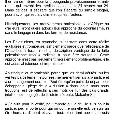
Il en va de même pour la propagande pro-ukrainienne et anti-
russe qui envahit les médias occidentaux 24 heures sur 24.
Dans ce cas, il est rare que l’on s’écarte du simple slogan,
pour savoir qui est la victime et qui est l’auteur.
Historiquement, les mouvements anticoloniaux, d’Afrique ou
d’ailleurs, n’ont guère adouci leur approche du colonialisme, ni
dans le langage ni dans les formes de résistance.
Les Palestiniens, en revanche, subsistent dans cette réalité
édulcorée et trompeuse, simplement parce que l’allégeance de
l’Occident à Israël rend la description véridique de la lutte
palestinienne trop « radicale » pour être soutenue. Cette
approche n’est pas seulement moralement problématique, elle
est aussi ahistorique et impraticable.
Ahistorique et impraticable parce que les demi-vérités, ou les
vérités partiellement étouffées, ne mènent jamais à la justice et
à un changement durable. Peut-être qu’un point de départ pour
échapper au piège de la « dilution » dans lequel nous nous
trouvons, est de réfléchir à ces mots de l’un des plus grands
intellectuels engagés de l’histoire récente, Malcolm X :
« Je suis pour la vérité, peu importe qui la dit. Je suis pour la
justice, peu importe pour qui ou contre qui elle est. Je suis un
être humain, d’abord et avant tout, et en tant que tel, je suis