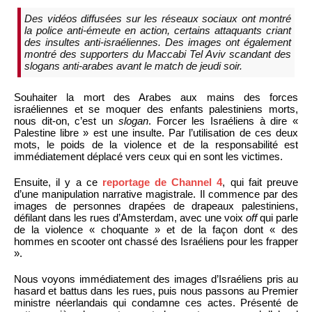
Des vidéos diffusées sur les réseaux sociaux ont montré
la police anti-émeute en action, certains attaquants criant
des insultes anti-israéliennes. Des images ont également
montré des supporters du Maccabi Tel Aviv scandant des
slogans anti-arabes avant le match de jeudi soir.
Souhaiter la mort des Arabes aux mains des forces
israéliennes et se moquer des enfants palestiniens morts,
nous dit-on, c’est un
slogan
. Forcer les Israéliens à dire «
Palestine libre » est une insulte. Par l’utilisation de ces deux
mots, le poids de la violence et de la responsabilité est
immédiatement déplacé vers ceux qui en sont les victimes.
Ensuite, il y a ce
reportage de Channel 4
, qui fait preuve
d’une manipulation narrative magistrale. Il commence par des
images de personnes drapées de drapeaux palestiniens,
défilant dans les rues d’Amsterdam, avec une voix
off
qui parle
de la violence « choquante » et de la façon dont « des
hommes en scooter ont chassé des Israéliens pour les frapper
».
Nous voyons immédiatement des images d’Israéliens pris au
hasard et battus dans les rues, puis nous passons au Premier
ministre néerlandais qui condamne ces actes. Présenté de