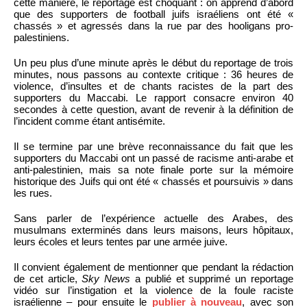
cette manière, le reportage est choquant : on apprend d’abord
que des supporters de football juifs israéliens ont été «
chassés » et agressés dans la rue par des hooligans pro-
palestiniens.
Un peu plus d’une minute après le début du reportage de trois
minutes, nous passons au contexte critique : 36 heures de
violence, d’insultes et de chants racistes de la part des
supporters du Maccabi. Le rapport consacre environ 40
secondes à cette question, avant de revenir à la définition de
l’incident comme étant antisémite.
Il se termine par une brève reconnaissance du fait que les
supporters du Maccabi ont un passé de racisme anti-arabe et
anti-palestinien, mais sa note finale porte sur la mémoire
historique des Juifs qui ont été « chassés et poursuivis » dans
les rues.
Sans parler de l’expérience actuelle des Arabes, des
musulmans exterminés dans leurs maisons, leurs hôpitaux,
leurs écoles et leurs tentes par une armée juive.
Il convient également de mentionner que pendant la rédaction
de cet article,
Sky News
a publié et supprimé un reportage
vidéo sur l’instigation et la violence de la foule raciste
israélienne – pour ensuite le
publier à nouveau
, avec son