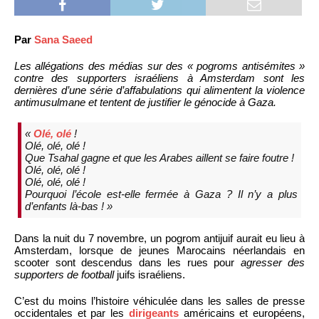
Par
Sana Saeed
Les allégations des médias sur des « pogroms antisémites »
contre des supporters israéliens à Amsterdam sont les
dernières d’une série d’affabulations qui alimentent la violence
antimusulmane et tentent de justifier le génocide à Gaza.
«
Olé, olé
!
Olé, olé, olé !
Que Tsahal gagne et que les Arabes aillent se faire foutre !
Olé, olé, olé !
Olé, olé, olé !
Pourquoi l’école est-elle fermée à Gaza ? Il n’y a plus
d’enfants là-bas ! »
Dans la nuit du 7 novembre, un pogrom antijuif aurait eu lieu à
Amsterdam, lorsque de jeunes Marocains néerlandais en
scooter sont descendus dans les rues pour
agresser des
supporters de football
juifs israéliens.
C’est du moins l’histoire véhiculée dans les salles de presse
occidentales et par les
dirigeants
américains et européens,