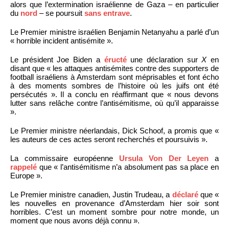
alors que l’extermination israélienne de Gaza – en particulier
du
nord
– se poursuit
sans entrave
.
Le Premier ministre israélien Benjamin Netanyahu a parlé d’un
« horrible incident antisémite ».
Le président Joe Biden a
éructé
une déclaration sur
X
en
disant que « les attaques antisémites contre des supporters de
football israéliens à Amsterdam sont méprisables et font écho
à des moments sombres de l’histoire où les juifs ont été
persécutés ». Il a conclu en réaffirmant que « nous devons
lutter sans relâche contre l’antisémitisme, où qu’il apparaisse
».
Le Premier ministre néerlandais, Dick Schoof, a promis que «
les auteurs de ces actes seront recherchés et poursuivis ».
La commissaire européenne
Ursula Von Der Leyen
a
rappelé
que « l’antisémitisme n’a absolument pas sa place en
Europe ».
Le Premier ministre canadien, Justin Trudeau, a
déclaré
que «
les nouvelles en provenance d’Amsterdam hier soir sont
horribles. C’est un moment sombre pour notre monde, un
moment que nous avons déjà connu ».