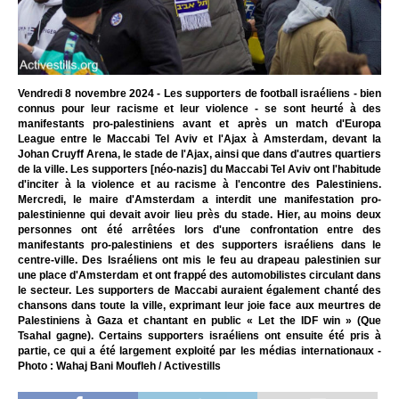
Vendredi 8 novembre 2024 - Les supporters de football israéliens - bien
connus pour leur racisme et leur violence - se sont heurté à des
manifestants pro-palestiniens avant et après un match d'Europa
League entre le Maccabi Tel Aviv et l'Ajax à Amsterdam, devant la
Johan Cruyff Arena, le stade de l'Ajax, ainsi que dans d'autres quartiers
de la ville. Les supporters [néo-nazis] du Maccabi Tel Aviv ont l'habitude
d'inciter à la violence et au racisme à l'encontre des Palestiniens.
Mercredi, le maire d'Amsterdam a interdit une manifestation pro-
palestinienne qui devait avoir lieu près du stade. Hier, au moins deux
personnes ont été arrêtées lors d'une confrontation entre des
manifestants pro-palestiniens et des supporters israéliens dans le
centre-ville. Des Israéliens ont mis le feu au drapeau palestinien sur
une place d'Amsterdam et ont frappé des automobilistes circulant dans
le secteur. Les supporters de Maccabi auraient également chanté des
chansons dans toute la ville, exprimant leur joie face aux meurtres de
Palestiniens à Gaza et chantant en public « Let the IDF win » (Que
Tsahal gagne). Certains supporters israéliens ont ensuite été pris à
partie, ce qui a été largement exploité par les médias internationaux -
Photo : Wahaj Bani Moufleh / Activestills