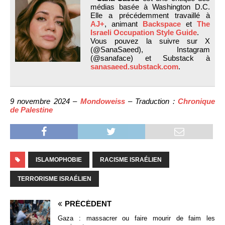
médias basée à Washington D.C.
Elle a précédemment travaillé à
AJ+
, animant
Backspace
et
The
Israeli Occupation Style Guide
.
Vous pouvez la suivre sur X
(@SanaSaeed), Instagram
(@sanaface) et Substack à
sanasaeed.substack.com
.
9 novembre 2024 –
Mondoweiss
– Traduction :
Chronique
de Palestine
ISLAMOPHOBIE
RACISME ISRAÉLIEN
TERRORISME ISRAÉLIEN
PRÉCÉDENT
Gaza : massacrer ou faire mourir de faim les