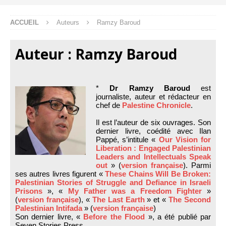
ACCUEIL
Auteurs
Ramzy Baroud
Auteur :
Ramzy Baroud
*
Dr Ramzy Baroud
est
journaliste, auteur et rédacteur en
chef de
Palestine Chronicle
.
Il est l’auteur de six ouvrages. Son
dernier livre, coédité avec Ilan
Pappé, s’intitule «
Our Vision for
Liberation : Engaged Palestinian
Leaders and Intellectuals Speak
out
» (
version française
). Parmi
ses autres livres figurent «
These Chains Will Be Broken:
Palestinian Stories of Struggle and Defiance in Israeli
Prisons
», «
My Father was a Freedom Fighter
»
(
version française
), «
The Last Earth
» et «
The Second
Palestinian Intifada
» (
version française
)
Son dernier livre, «
Before the Flood
», a été publié par
Seven Stories Press.